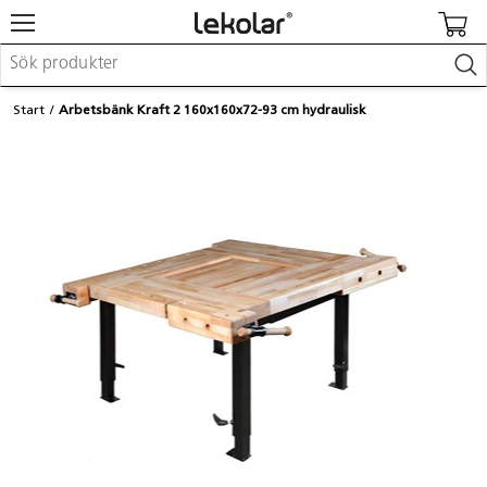
Möbler & inredning
Start
Arbetsbänk Kraft 2 160x160x72-93 cm hydraulisk
Lekplatsutrustning & utemiljö
Skapa
Leka
Lära
Barnvagnar & småbarnsartiklar
Skolförbrukning & kontorsmaterial
Logga in / Registrera dig
Hitta din säljare
Kontakta Lekolar