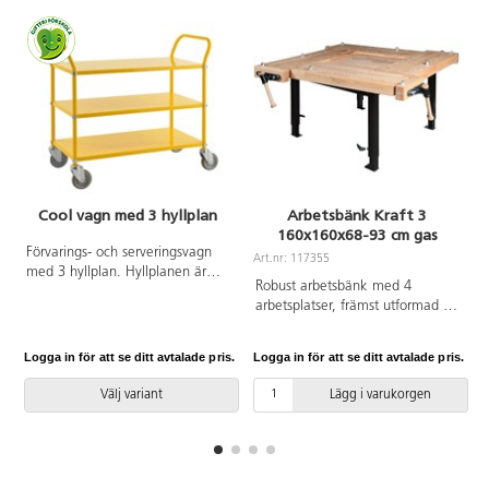
Cool vagn med 3 hyllplan
Arbetsbänk Kraft 3
160x160x68-93 cm gas
Förvarings- och serveringsvagn
Art.nr: 117355
A
med 3 hyllplan. Hyllplanen är
Robust arbetsbänk med 4
vändbara. 4 st länkhjul varav 2 st
arbetsplatser, främst utformad för
låsbara, diameter 12,5 cm. Mått
användning i skolor. Varje
hyllplan: L90xB44 cm. Mått hel
arbetsstation är utrustad med
vagn: L108xB48xH94 cm, vikt:
Logga in för att se ditt avtalade pris.
Logga in för att se ditt avtalade pris.
L
stålgjuten bak- och framtång.
30 kg. Maxbelastning 250 kg.
Bänkskiva av massivt, 8 cm
Pulverlackad eller förzinkad plåt.
Välj variant
Lägg i varukorgen
bokblock. Höj- och sänkbara ben
med gasdämpare. Höjdjustering
kräver 2 personer. Bänkytor är
linoljade. 4 par bänkhakar ø 19
mm ingår. Mått bänkskiva exkl.