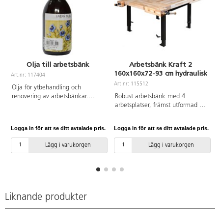
Olja till arbetsbänk
Arbetsbänk Kraft 2
160x160x72-93 cm hydraulisk
Art.nr: 117404
Art.nr: 115512
A
Olja för ytbehandling och
renovering av arbetsbänkar.
Robust arbetsbänk med 4
Oljelagret på ytan skyddar mot
arbetsplatser, främst utformad för
fukt och träparasiter.
användning i skolor. Varje
Rekommenderad
arbetsstation är utrustad med
Logga in för att se ditt avtalade pris.
Logga in för att se ditt avtalade pris.
L
behandlingsfrekvens av alla
stålgjuten bak- och framtång.
träytor är varannat år, mer
Bänkskiva av massivt, 8 cm
Lägg i varukorgen
Lägg i varukorgen
utsatta områden oftare.
bokblock. Höj- och sänkbara ben
med hydraulik. Höjdjustering
med vev. Bänkytor är linoljade. 4
par bänkhakar ø 19 mm ingår.
Mått bänkskiva exkl. tång:
130x130 cm. Kraftigt skruvstäd
Liknande produkter
(german type).