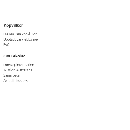
Köpvillkor
Läs om våra köpvillkor
Upptäck vår webbshop
FAQ
Om Lekolar
Företagsinformation
Mission & affärsidé
Samarbeten
Aktuellt hos oss
GDPR
Cookie Policy
Whistleblowing
Lediga jobb
Bruttoprislista lära, skapa, leka 2026-5
Bruttoprislista möbler 2026-3
Bruttoprislista lekplatsutrustning och utemiljö 2026-3
Kontakt