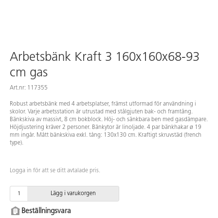
Arbetsbänk Kraft 3 160x160x68-93
cm gas
Art.nr: 117355
Robust arbetsbänk med 4 arbetsplatser, främst utformad för användning i
skolor. Varje arbetsstation är utrustad med stålgjuten bak- och framtång.
Bänkskiva av massivt, 8 cm bokblock. Höj- och sänkbara ben med gasdämpare.
Höjdjustering kräver 2 personer. Bänkytor är linoljade. 4 par bänkhakar ø 19
mm ingår. Mått bänkskiva exkl. tång: 130x130 cm. Kraftigt skruvstäd (french
type).
Logga in för att se ditt avtalade pris.
Lägg i varukorgen
Beställningsvara