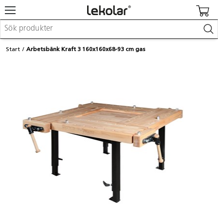
Möbler & inredning
Start
Arbetsbänk Kraft 3 160x160x68-93 cm gas
Lekplatsutrustning & utemiljö
Skapa
Leka
Lära
Barnvagnar & småbarnsartiklar
Skolförbrukning & kontorsmaterial
Logga in / Registrera dig
Hitta din säljare
Kontakta Lekolar