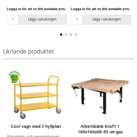
fukt och träparasiter.
sänkbart med hjälp av gasfjäder.
Rekommenderad
Skivan är försedd med dubbla
Logga in för att se ditt avtalade pris.
Logga in för att se ditt avtalade pris.
L
behandlingsfrekvens av alla
hakhålsrader för runda hakar
träytor är varannat år, mer
vilket ger flexiblare fastspänning.
Lägg i varukorgen
Lägg i varukorgen
utsatta områden oftare.
Bänkgruppen är sammansatt av
4 skivor med mått L128,5xH6
cm. Totalmått:
L156,5xB156,5xH70-90 cm. Max
öppning i tång 13 cm. Medföljer:
1 verktygskast, 4 svängbara
Liknande produkter
pallar, 8 skyddsbackar 43x6 cm,
4 bänkspännare och 8
bänkhakar.
Cool vagn med 3 hyllplan
Arbetsbänk Kraft 1
160x160x68-93 cm gas
Förvarings- och serveringsvagn