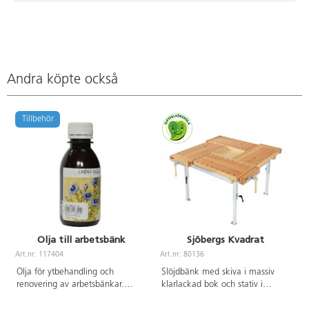
Andra köpte också
Tillbehör
Olja till arbetsbänk
Sjöbergs Kvadrat
Art.nr: 117404
Art.nr: 80136
A
Olja för ytbehandling och
Slöjdbänk med skiva i massiv
renovering av arbetsbänkar.
klarlackad bok och stativ i
Oljelagret på ytan skyddar mot
förzinkat stål. Stativ är höj- och