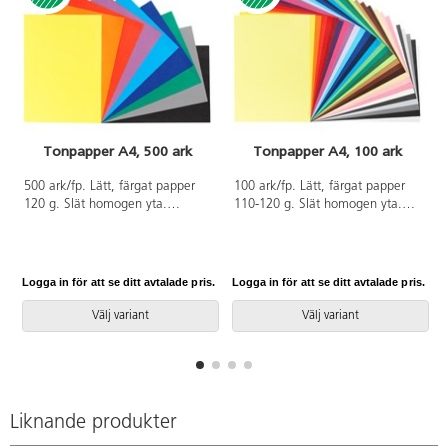
Tonpapper A4, 500 ark
Tonpapper A4, 100 ark
A
500 ark/fp. Lätt, färgat papper
100 ark/fp. Lätt, färgat papper
120 g. Slät homogen yta.
110-120 g. Slät homogen yta.
Utmärkt för pappersvikningar och
Utmärkt för pappersvikningar och
finare detaljer. Enkel att klippa
finare detaljer. Enkelt att klippa
och skära. Svanen,
och skära. Svanen,
licensnummer 30440101. PVC-
licensnummer 30440101. PVC-
Logga in för att se ditt avtalade pris.
Logga in för att se ditt avtalade pris.
L
fri.
fri.
Välj variant
Välj variant
f
Liknande produkter