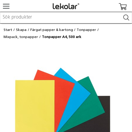
Möbler & inredning
Start
Skapa
Färgat papper & kartong
Tonpapper
Lekplatsutrustning & utemiljö
Mixpack, tonpapper
Tonpapper A4, 500 ark
Skapa
Leka
Lära
Barnvagnar & småbarnsartiklar
Skolförbrukning & kontorsmaterial
Logga in / Registrera dig
Hitta din säljare
Kontakta Lekolar