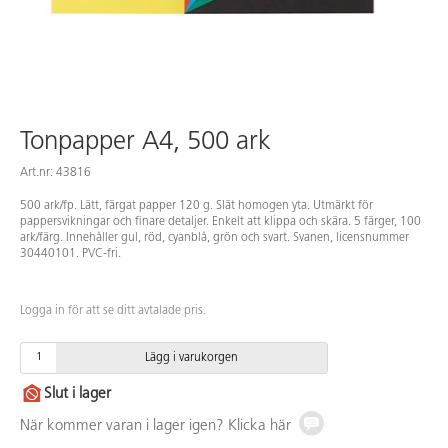
Tonpapper A4, 500 ark
Art.nr: 43816
500 ark/fp. Lätt, färgat papper 120 g. Slät homogen yta. Utmärkt för
pappersvikningar och finare detaljer. Enkelt att klippa och skära. 5 färger, 100
ark/färg. Innehåller gul, röd, cyanblå, grön och svart. Svanen, licensnummer
30440101. PVC-fri.
Logga in för att se ditt avtalade pris.
Lägg i varukorgen
Slut i lager
När kommer varan i lager igen? Klicka här