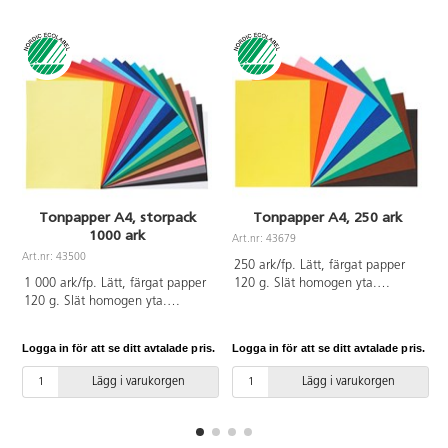
Tonpapper A4, storpack
Tonpapper A4, 250 ark
1000 ark
Art.nr: 43679
A
Art.nr: 43500
250 ark/fp. Lätt, färgat papper
1 000 ark/fp. Lätt, färgat papper
120 g. Slät homogen yta.
120 g. Slät homogen yta.
Utmärkt för pappersvikningar och
Utmärkt för pappersvikningar och
finare detaljer. Enkelt att klippa
finare detaljer. Enkel att klippa
och skära. 10 färger, 25 ark/färg.
Logga in för att se ditt avtalade pris.
Logga in för att se ditt avtalade pris.
L
och skära. 20 färger, 50
Innehåller gul, orange, röd, rosa,
ark/vardera. Innehåller citrongul,
cyanblå, ultramarinblå, ljusgrön,
Lägg i varukorgen
Lägg i varukorgen
gul, orange, röd, mörkröd,
grön, brun och svart. Svanen,
cerise, violett, ljusblå, ultramarin,
licensnummer 30440101. PVC-
mörkblå, cyanblå, ljusgrön, grön,
fri.
mörkgrön, ljusbrun, brun, rosa,