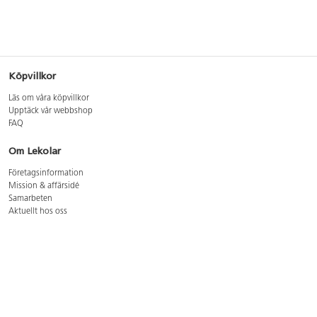
Köpvillkor
Läs om våra köpvillkor
Upptäck vår webbshop
FAQ
Om Lekolar
Företagsinformation
Mission & affärsidé
Samarbeten
Aktuellt hos oss
GDPR
Cookie Policy
Whistleblowing
Lediga jobb
Bruttoprislista lära, skapa, leka 2026-5
Bruttoprislista möbler 2026-3
Bruttoprislista lekplatsutrustning och utemiljö 2026-3