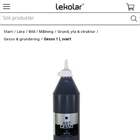
Möbler & inredning
Start
Lära
Bild
Målning
Grund, yta & struktur
Lekplatsutrustning & utemiljö
Gesso & grundering
Gesso 1 l, svart
Skapa
Leka
Lära
Barnvagnar & småbarnsartiklar
Skolförbrukning & kontorsmaterial
Logga in / Registrera dig
Hitta din säljare
Kontakta Lekolar