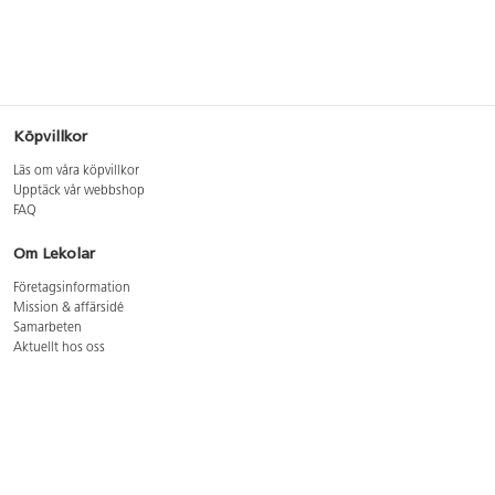
Köpvillkor
Läs om våra köpvillkor
Upptäck vår webbshop
FAQ
Om Lekolar
Företagsinformation
Mission & affärsidé
Samarbeten
Aktuellt hos oss
GDPR
Cookie Policy
Whistleblowing
Lediga jobb
Bruttoprislista lära, skapa, leka 2026-5
Bruttoprislista möbler 2026-3
Bruttoprislista lekplatsutrustning och utemiljö 2026-3