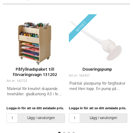
Påfyllnadspaket till
Doseringspump
förvaringsvagn 131202
Art.nr: 162437
Art.nr: 142722
Praktisk plastpump för färgflaskor
Material för kreativt skapande.
med liten topp. En pump på
Innehåller: gladkartong A3 i fem
färgflaskan sparar färg och ökar
olika färger (20 ark/färg),
färgens livslängd. Röret klipps av
gladkartong A4 i fem olika färger
till önskad längd beroende på
Logga in för att se ditt avtalade pris.
Logga in för att se ditt avtalade pris.
L
(100 ark/färg), hexagonala
flaskans storlek. Pumpen kan
färgpennor 144-pack, 48
rengöras med vatten. Från 3 år
Lägg i varukorgen
Lägg i varukorgen
fiberpennor broad, 25
syntetpenslar runda mix, 8
färgkoppar, 10 hobbyfärg 250