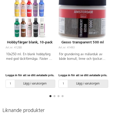
Hobbyfärger blank, 10-pack
Gesso transparent 500 ml
Art.nr: 41288
Art.nr: 41493
A
10x250 ml. En blank hobbyfärg
För grundering av målarduk av
med god täckförmåga. Fäster på
både bomull, linne och tjockare
de flesta underlag, t.ex. papper,
papper. Kan också användas på
trä och sten. Färgen kan
MD-skivor, trä m.m.
användas både inne och ute.
Transparensen gör att det
Logga in för att se ditt avtalade pris.
Logga in för att se ditt avtalade pris.
L
Måla föremålen inomhus och låt
underliggande materialets färg
dem torka i minst 24 h innan
fortfarande är synlig. Kan
Lägg i varukorgen
Lägg i varukorgen
användning ute. Innehåller gul,
blandas med vit eller svart gesso
orange, röd, lila, blå, grön, brun,
för tunnare grundfärg.
rosa, svart och vit. Tvätta verktyg
Vattenlöslig men torkar
och kläder innan färgen torkat.
vattenfast. Rengör verktyg med
vatten innan gesson hinner torka.
Liknande produkter