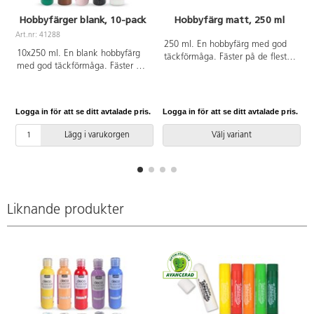
Hobbyfärger blank, 10-pack
Hobbyfärg matt, 250 ml
Art.nr: 41288
250 ml. En hobbyfärg med god
10x250 ml. En blank hobbyfärg
täckförmåga. Fäster på de flesta
med god täckförmåga. Fäster på
underlag som papper, trä, sten,
de flesta underlag, t.ex. papper,
plast och metall. Torkar matt. Bör
trä och sten. Färgen kan
användas under uppsikt av
användas både inne och ute.
vuxen.
Logga in för att se ditt avtalade pris.
Logga in för att se ditt avtalade pris.
L
Måla föremålen inomhus och låt
dem torka i minst 24 h innan
Lägg i varukorgen
Välj variant
användning ute. Innehåller gul,
orange, röd, lila, blå, grön, brun,
rosa, svart och vit. Tvätta verktyg
och kläder innan färgen torkat.
Liknande produkter