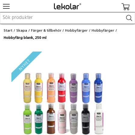
Möbler & inredning
Start
Skapa
Färger & tillbehör
Hobbyfärger
Hobbyfärger
Lekplatsutrustning & utemiljö
Hobbyfärg blank, 250 ml
Skapa
Leka
Lära
Barnvagnar & småbarnsartiklar
Skolförbrukning & kontorsmaterial
Logga in / Registrera dig
Hitta din säljare
Kontakta Lekolar