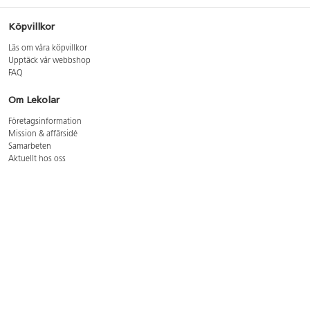
Köpvillkor
Läs om våra köpvillkor
Upptäck vår webbshop
FAQ
Om Lekolar
Företagsinformation
Mission & affärsidé
Samarbeten
Aktuellt hos oss
GDPR
Cookie Policy
Whistleblowing
Lediga jobb
Bruttoprislista lära, skapa, leka 2026-5
Bruttoprislista möbler 2026-3
Bruttoprislista lekplatsutrustning och utemiljö 2026-3
Kontakt
Öppettider kundtjänst: mån-tors 8-17, fre 8-16