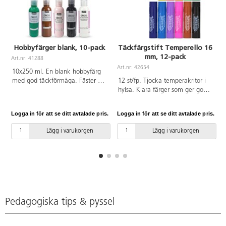
Hobbyfärger blank, 10-pack
Täckfärgstift Temperello 16
mm, 12-pack
Art.nr: 41288
A
Art.nr: 42654
10x250 ml. En blank hobbyfärg
med god täckförmåga. Fäster på
12 st/fp. Tjocka temperakritor i
de flesta underlag, t.ex. papper,
hylsa. Klara färger som ger god
trä och sten. Färgen kan
täckförmåga utan att smeta.
användas både inne och ute.
Ytan torkar snabbt. Kan
Logga in för att se ditt avtalade pris.
Logga in för att se ditt avtalade pris.
L
Måla föremålen inomhus och låt
användas på papper och
dem torka i minst 24 h innan
kartong. Utan lösningsmedel.
Lägg i varukorgen
Lägg i varukorgen
användning ute. Innehåller gul,
Innehåller svart, brun, vit, gul,
orange, röd, lila, blå, grön, brun,
orange, röd, cerise, lila,
rosa, svart och vit. Tvätta verktyg
ultramarin, blå, grön och
och kläder innan färgen torkat.
ljusgrön. CE-märkt. PVC-fri. Från
3 år.
Pedagogiska tips & pyssel