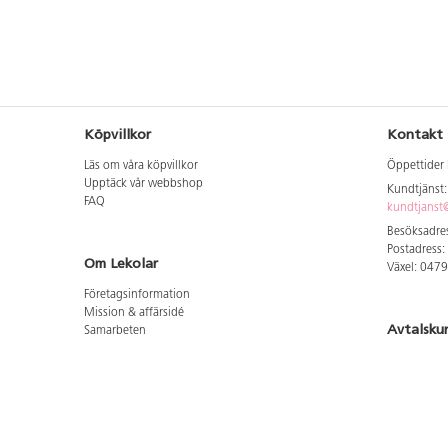
pennfack.
Köpvillkor
Kontakt
Läs om våra köpvillkor
Öppettider 
Upptäck vår webbshop
Kundtjänst
FAQ
kundtjanst@
Besöksadres
Postadress:
Om Lekolar
Växel: 047
Företagsinformation
Mission & affärsidé
Avtalsku
Samarbeten
Aktuellt hos oss
Logga in för
GDPR
Cookie Policy
Whistleblowing
Hitta vår
Lediga jobb
Bruttoprislista lära, skapa, leka 2026-5