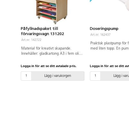
Påfyllnadspaket till
Doseringspump
förvaringsvagn 131202
Art.nr: 162437
Art.nr: 142722
Praktisk plastpump för f
Material för kreativt skapande.
med liten topp. En pum
Innehåller: gladkartong A3 i fem olika
färgflaskan sparar färg
färger (20 ark/färg), gladkartong A4 i
färgens livslängd. Röret k
fem olika färger (100 ark/färg),
önskad längd beroende 
Logga in för att se ditt avtalade pris.
Logga in för att se ditt av
hexagonala färgpennor 144-pack, 48
storlek. Pumpen kan r
fiberpennor broad, 25 syntetpenslar
vatten. Från 3 år
Lägg i varukorgen
Lägg i va
runda mix, 8 färgkoppar, 10
hobbyfärg 250 ml, 2 vänstersaxar,
saxställ med 12 saxar, 4
mönstersaxar, 12 limstift 21 g, 6
konfettilim, 4 stansformar, 500
träpinnar, 100 trähjärtan,
självhäftande ögon på rulle, 80
piprensare, paljettmix 250 g, 500
velourfigurer, 5 000 rörpärlor, 15
pärlplattor, 6 plastaskar och 2