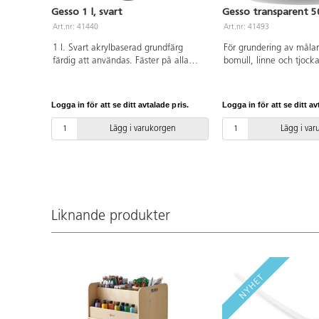
Gesso 1 l, svart
Gesso transparent 5
Art.nr: 41440
Art.nr: 41493
1 l. Svart akrylbaserad grundfärg
För grundering av måla
färdig att användas. Fäster på alla
bomull, linne och tjock
ytor och är en utmärkt grund för olika
Kan också användas på
målningstekniker. Torkar med matt
trä m.m. Transparensen 
yta. Grundering för duk, spännpapper,
underliggande materiale
Logga in för att se ditt avtalade pris.
Logga in för att se ditt av
kartong och andra ytor. Vattenlöslig.
fortfarande är synlig. K
med vit eller svart gess
Lägg i varukorgen
Lägg i va
grundfärg. Vattenlöslig
vattenfast. Rengör ver
vatten innan gesson hin
Liknande produkter