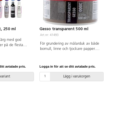
, 250 ml
Gesso transparent 500 ml
Art.nr: 41493
färg med god
För grundering av målarduk av både
er på de flesta
bomull, linne och tjockare papper.
r, trä, sten, plast
Kan också användas på MD-skivor,
 matt. Bör
trä m.m. Transparensen gör att det
psikt av vuxen.
underliggande materialets färg
itt avtalade pris.
Logga in för att se ditt avtalade pris.
fortfarande är synlig. Kan blandas
med vit eller svart gesso för tunnare
 variant
Lägg i varukorgen
grundfärg. Vattenlöslig men torkar
vattenfast. Rengör verktyg med
vatten innan gesson hinner torka.