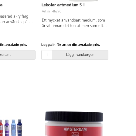
ia
Lekolar artmedium 5 l
Art.nr: 46270
aserad akrylfärg i
Ett mycket användbart medium, som
 kan användas på de
är vitt innan det torkat men som efter
.ex. papper,
torkning blir blankt och
, trä och lera.
genomskinligt. Kan blandas med alla
 sidenmatt yta.
färger till nya konsistenser. Idealiskt
yg rengöres
itt avtalade pris.
Logga in för att se ditt avtalade pris.
som lim, lack på lera och teckningar,
n före torkning.
konservering av växter, collage,
orkning.
 variant
Lägg i varukorgen
murbruk tillsammans med sand,
stenar, sågspån m.m. Torktid ca 60
min. Penslar och verktyg rengörs i
vatten innan de torkat. Dunk av
polyetenplast.