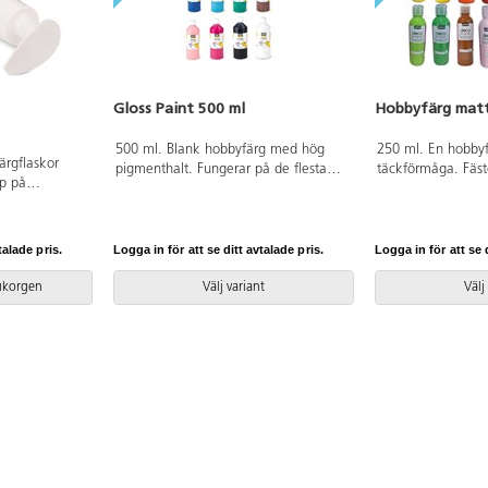
Gloss Paint 500 ml
Hobbyfärg matt
500 ml. Blank hobbyfärg med hög
250 ml. En hobby
ärgflaskor
pigmenthalt. Fungerar på de flesta
täckförmåga. Fäst
p på
underlag.
underlag som pappe
 och ökar
och metall. Torkar
lipps av till
användas under up
på flaskans
talade pris.
Logga in för att se ditt avtalade pris.
Logga in för att se d
engöras med
rukorgen
Välj variant
Välj