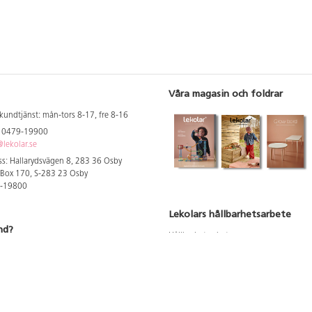
Våra magasin och foldrar
kundtjänst: mån-tors 8-17, fre 8-16
: 0479-19900
lekolar.se
s: Hallarydsvägen 8, 283 36 Osby
 Box 170, S-283 23 Osby
9-19800
Lekolars hållbarhetsarbete
nd?
Hållbarhetsarbete
Hållbarhetsredovisning 2023
 att se dina rabatterade priser
Produktsäkerhet & kvalitet
Giftfri Förskola
a säljare och utbildare