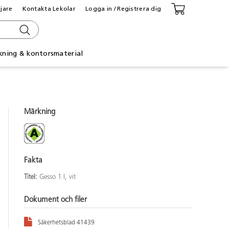
ljare
Kontakta Lekolar
Logga in / Registrera dig
kning & kontorsmaterial
Märkning
Fakta
Titel:
Gesso 1 l, vit
Dokument och filer
Säkerhetsblad 41439