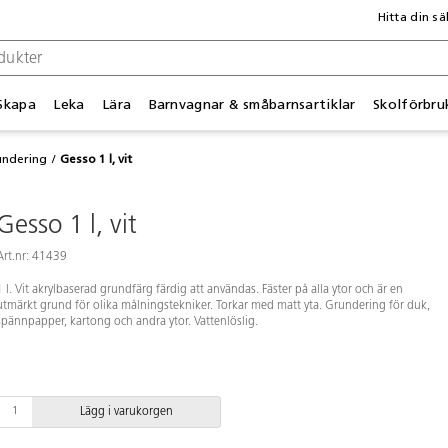
Hitta din sä
Skapa
Leka
Lära
Barnvagnar & småbarnsartiklar
Skolförbru
undering
Gesso 1 l, vit
Gesso 1 l, vit
Art.nr: 41439
1 l. Vit akrylbaserad grundfärg färdig att användas. Fäster på alla ytor och är en
utmärkt grund för olika målningstekniker. Torkar med matt yta. Grundering för duk,
spännpapper, kartong och andra ytor. Vattenlöslig.
Lägg i varukorgen