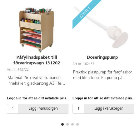
Påfyllnadspaket till
Doseringspump
förvaringsvagn 131202
Art.nr: 162437
Art.nr: 142722
Praktisk plastpump för färgflaskor
Material för kreativt skapande.
med liten topp. En pump på
Innehåller: gladkartong A3 i fem
färgflaskan sparar färg och ökar
olika färger (20 ark/färg),
färgens livslängd. Röret klipps av
gladkartong A4 i fem olika färger
till önskad längd beroende på
Logga in för att se ditt avtalade pris.
Logga in för att se ditt avtalade pris.
L
(100 ark/färg), hexagonala
flaskans storlek. Pumpen kan
färgpennor 144-pack, 48
rengöras med vatten. Från 3 år
Lägg i varukorgen
Lägg i varukorgen
fiberpennor broad, 25
syntetpenslar runda mix, 8
färgkoppar, 10 hobbyfärg 250
ml, 2 vänstersaxar, saxställ med
12 saxar, 4 mönstersaxar, 12
limstift 21 g, 6 konfettilim, 4