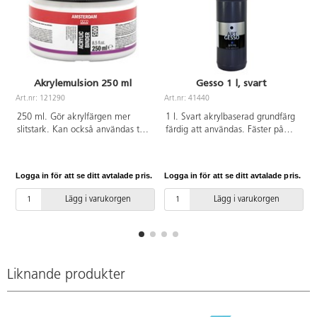
Akrylemulsion 250 ml
Gesso 1 l, svart
Art.nr: 121290
Art.nr: 41440
A
250 ml. Gör akrylfärgen mer
1 l. Svart akrylbaserad grundfärg
slitstark. Kan också användas till
färdig att användas. Fäster på
att reducera absorbering på
alla ytor och är en utmärkt grund
underlaget. Torkar snabbt och
för olika målningstekniker. Torkar
ger ett elastiskt, vattenfast,
med matt yta. Grundering för
Logga in för att se ditt avtalade pris.
Logga in för att se ditt avtalade pris.
L
färglöst och transparent lager.
duk, spännpapper, kartong och
Alkalibeständig, lämplig för
andra ytor. Vattenlöslig.
Lägg i varukorgen
Lägg i varukorgen
väggar. Fäster på alla fett- och
dammfria ytor. Tvättas av med
vatten.
Liknande produkter