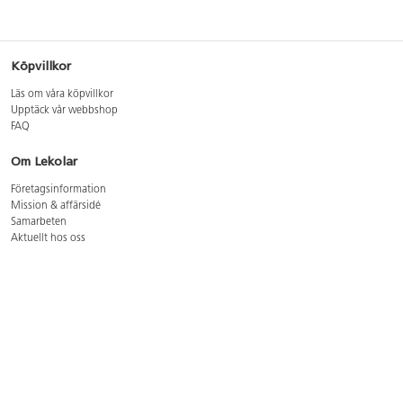
Köpvillkor
Läs om våra köpvillkor
Upptäck vår webbshop
FAQ
Om Lekolar
Företagsinformation
Mission & affärsidé
Samarbeten
Aktuellt hos oss
GDPR
Cookie Policy
Whistleblowing
Lediga jobb
Bruttoprislista lära, skapa, leka 2026-5
Bruttoprislista möbler 2026-3
Bruttoprislista lekplatsutrustning och utemiljö 2026-3
Kontakt