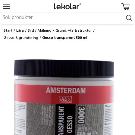
Möbler & inredning
Start
Lära
Bild
Målning
Grund, yta & struktur
Lekplatsutrustning & utemiljö
Gesso & grundering
Gesso transparent 500 ml
Skapa
Leka
Lära
Barnvagnar & småbarnsartiklar
Skolförbrukning & kontorsmaterial
Logga in / Registrera dig
Hitta din säljare
Kontakta Lekolar