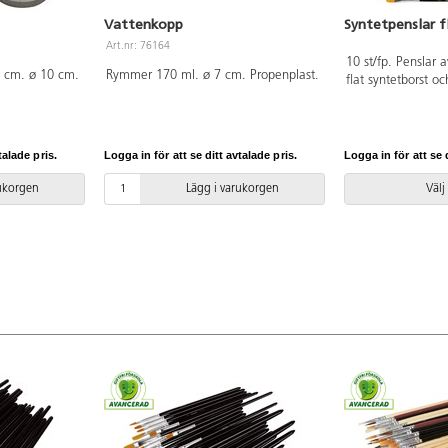
Vattenkopp
Syntetpenslar f
Art.nr: 76164
10 st/fp. Penslar 
 cm. ø 10 cm.
Rymmer 170 ml. ø 7 cm. Propenplast.
flat syntetborst o
träskaft. Passar til
Mycket slitstarka 
penslar i hög kvali
decoupage, textil
talade pris.
Logga in för att se ditt avtalade pris.
Logga in för att se d
sidenfärger. PVC-fr
rukorgen
Lägg i varukorgen
Välj