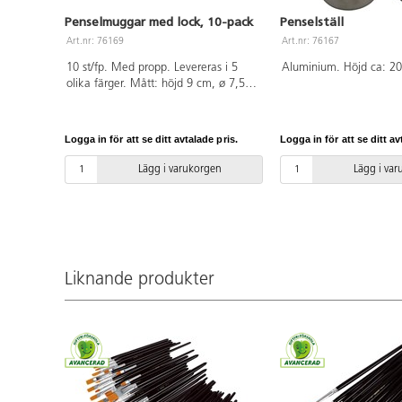
Penselmuggar med lock, 10-pack
Penselställ
Art.nr: 76169
Art.nr: 76167
10 st/fp. Med propp. Levereras i 5
Aluminium. Höjd ca: 20
olika färger. Mått: höjd 9 cm, ø 7,5
cm. Av propenplast.
Logga in för att se ditt avtalade pris.
Logga in för att se ditt av
Lägg i varukorgen
Lägg i va
Liknande produkter