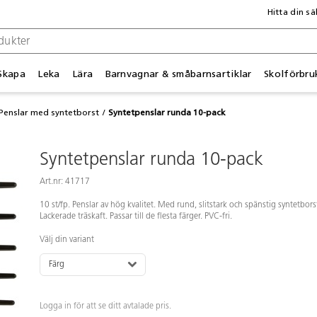
Hitta din sä
Skapa
Leka
Lära
Barnvagnar & småbarnsartiklar
Skolförbru
Penslar med syntetborst
Syntetpenslar runda 10-pack
Syntetpenslar runda 10-pack
Art.nr: 41717
10 st/fp. Penslar av hög kvalitet. Med rund, slitstark och spänstig syntetbors
Lackerade träskaft. Passar till de flesta färger. PVC-fri.
Välj din variant
Färg
Logga in för att se ditt avtalade pris.