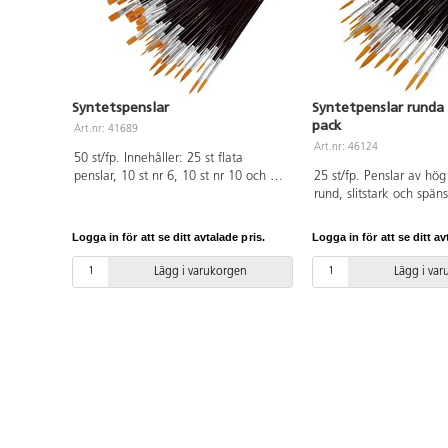
Syntetspenslar
Syntetpenslar runda 
pack
Art.nr: 41689
Art.nr: 46124
50 st/fp. Innehåller: 25 st flata
penslar, 10 st nr 6, 10 st nr 10 och 5
25 st/fp. Penslar av hög
st nr 14. 25 st runda penslar, 8 st nr 2,
rund, slitstark och späns
5 st nr 4, 6, 8 och 2 st nr 10. PVC-fri.
syntetborst. Lackerade t
Passar till de flesta fär
Logga in för att se ditt avtalade pris.
Logga in för att se ditt av
slitstarka och spänstiga
kvalitet. Även bra till 
Lägg i varukorgen
Lägg i va
textilfärger och sidenfär
nr 2, 5 st nr 4, 6, 8 och
PVC-fri.