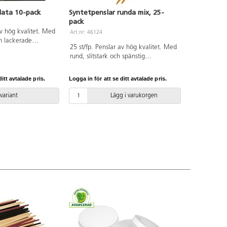
lata 10-pack
Syntetpenslar runda mix, 25-
pack
av hög kvalitet. Med
Art.nr: 46124
ch lackerade
25 st/fp. Penslar av hög kvalitet. Med
l de flesta färger.
rund, slitstark och spänstig
och spänstiga
syntetborst. Lackerade träskaft.
tet. Även bra till
Passar till de flesta färger. Mycket
färger och
itt avtalade pris.
Logga in för att se ditt avtalade pris.
slitstarka och spänstiga penslar i hög
i.
kvalitet. Även bra till decoupage,
 variant
Lägg i varukorgen
textilfärger och sidenfärger. Ingår: 8 st
nr 2, 5 st nr 4, 6, 8 och 2 st nr 10.
PVC-fri.