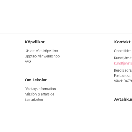
Köpvillkor
Kontakt
Läs om våra köpvillkor
Öppettider 
Upptäck vår webbshop
Kundtjänst
FAQ
kundtjanst@
Besöksadres
Postadress:
Om Lekolar
Växel: 047
Företagsinformation
Mission & affärsidé
Avtalsku
Samarbeten
Aktuellt hos oss
Logga in för
GDPR
Cookie Policy
Whistleblowing
Hitta vår
Lediga jobb
Bruttoprislista lära, skapa, leka 2026-5