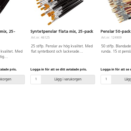
mix, 25-
Syntetpenslar flata mix, 25-pack
Penslar 50-pack
Art.nr: 46125
Art.nr: 124909
25 st/fp. Penslar av hög kvalitet. Med
50 st/fp. Blandade
 kvalitet. Med
flat syntetborst och lackerade
runda. 15 st pensl
tig
träskaft.Passar till de flesta färger.
4,6 och 8. 10 st r
räskaft.
Mycket slitstarka och spänstiga
6 och 14. 15 st fl
ger. Mycket
penslar i hög kvalitet. Även bra till
stl 8,12 och 16. 10
talade pris.
Logga in för att se ditt avtalade pris.
Logga in för att se d
 penslar i hög
decoupage, textilfärger och
nylonpenslar av st
decoupage,
sidenfärger. Ingår: 10 st nr 6, 10 st nr
träskaft. PVC-fri.
rukorgen
Lägg i varukorgen
Lägg
ger. Ingår: 8 st
10 och 5 st nr 14. PVC-fri.
 2 st nr 10.