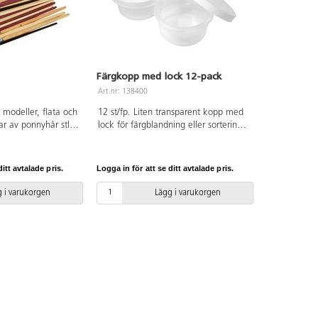
Färgkopp med lock 12-pack
Art.nr: 138400
 modeller, flata och
12 st/fp. Liten transparent kopp med
ar av ponnyhår stl
lock för färgblandning eller sortering.
unda borstpenslar stl
Höjd 33 mm, innerdiameter 55 mm.
ata borstpenslar av
Av polypropen. PVC-fri.
 st flata
itt avtalade pris.
Logga in för att se ditt avtalade pris.
l 4 och 10. Lackerat
 i varukorgen
Lägg i varukorgen