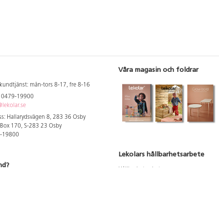
Våra magasin och foldrar
kundtjänst: mån-tors 8-17, fre 8-16
: 0479-19900
lekolar.se
s: Hallarydsvägen 8, 283 36 Osby
 Box 170, S-283 23 Osby
9-19800
Lekolars hållbarhetsarbete
nd?
Hållbarhetsarbete
Hållbarhetsredovisning 2023
 att se dina rabatterade priser
Produktsäkerhet & kvalitet
Giftfri Förskola
a säljare och utbildare