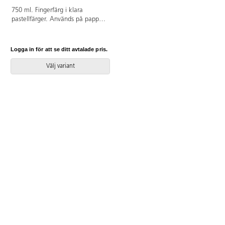
750 ml. Fingerfärg i klara
pastellfärger. Används på papper
och kartong. Kan också
appliceras på fönsterglas och ger
då en vacker glasmålningseffekt.
Logga in för att se ditt avtalade pris.
Skydda kläder och underlag.
Fläckar bör tas bort omedelbart
Välj variant
enligt de medföljande
instruktionerna. Fri från gluten.
Från 2 år. PVC-fri.