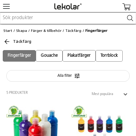
Möbler & inredning
Start
Skapa
Färger & tillbehör
Täckfärg
Fingerfärger
Lekplatsutrustning & utemiljö
Täckfärg
Skapa
Leka
Lära
Fingerfärger
Gouache
Plakatfärger
Torrblock
Barnvagnar & småbarnsartiklar
Skolförbrukning & kontorsmaterial
Alla filter
Logga in / Registrera dig
5 PRODUKTER
Mest populära
Hitta din säljare
Kontakta Lekolar