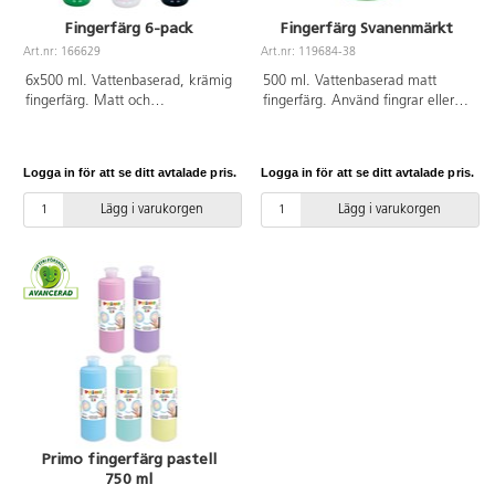
Fingerfärg 6-pack
Fingerfärg Svanenmärkt
Art.nr: 166629
Art.nr: 119684-38
6x500 ml. Vattenbaserad, krämig
500 ml. Vattenbaserad matt
fingerfärg. Matt och
fingerfärg. Använd fingrar eller
snabbtorkande med god
pensel för att måla på papper,
täckförmåga. Plastflaska med
plast eller glasrutor. Färgen är
snäppkork. Skydda kläder och
tjock och krämig. Kan enkelt
Logga in för att se ditt avtalade pris.
Logga in för att se ditt avtalade pris.
underlag. Fläckar på textilier och
tvättas bort från händer med tvål
andra porösa material ska
och vatten. Plastflaska med
Lägg i varukorgen
Lägg i varukorgen
avlägsnas omedelbart med
praktiskt snäpplock. PVC-fri.
ljummet vatten och eventuellt lite
Svanen licensnummer 50570007.
mild tvål. Fri från ägg, gluten och
Barn under 3 år kan använda
laktos. Innehåller färgerna gul,
färgen under uppsikt av vuxen.
röd, blå, grön, svart och vit. Barn
under 3 år kan använda färgen
under uppsikt av vuxen. PVC-fri.
Primo fingerfärg pastell
750 ml