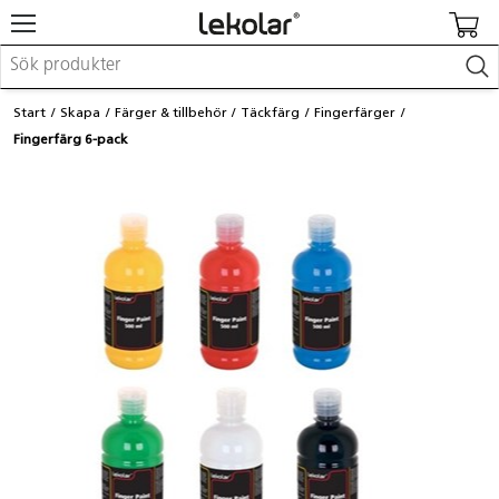
Möbler & inredning
Start
Skapa
Färger & tillbehör
Täckfärg
Fingerfärger
Lekplatsutrustning & utemiljö
Fingerfärg 6-pack
Skapa
Leka
Lära
Barnvagnar & småbarnsartiklar
Skolförbrukning & kontorsmaterial
Logga in / Registrera dig
Hitta din säljare
Kontakta Lekolar