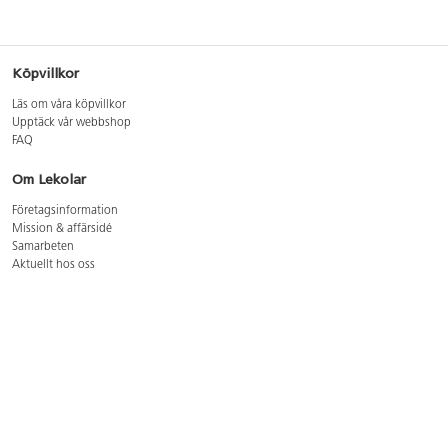
Köpvillkor
Läs om våra köpvillkor
Upptäck vår webbshop
FAQ
Om Lekolar
Företagsinformation
Mission & affärsidé
Samarbeten
Aktuellt hos oss
GDPR
Cookie Policy
Whistleblowing
Lediga jobb
Bruttoprislista lära, skapa, leka 2026-5
Bruttoprislista möbler 2026-3
Bruttoprislista lekplatsutrustning och utemiljö 2026-3
Kontakt