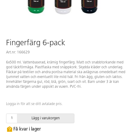
Fingerfärg 6-pack
Art.nr: 166629
6x500 ml. Vattenbaserad, krämig fingerfärg. Matt och snabbtorkande med
god täckförmåga. Plastflaska med snäppkork. Skydda kläder och underlag.
Fläckar på textilier och andra porösa material ska avlägsnas omedelbart med
ljummet vatten och eventuellt lite mild tvål. Fri från ägg, gluten och laktos.
Innehåller färgerna gul, röd, blå, grön, svart och vit. Barn under 3 år kan
använda färgen under uppsikt av vuxen. PVC-fri.
Logga in för att se ditt avtalade pris.
Lägg i varukorgen
Få kvar i lager