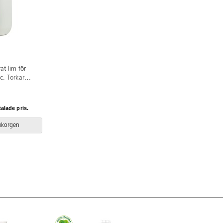
at lim för
c. Torkar
rkade fläckar i
vättmedel.
ls fläcken är
talade pris.
tigt att
tt för att få
rukorgen