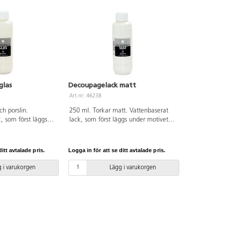
glas
Decoupagelack matt
Art.nr: 46238
ch porslin.
250 ml. Torkar matt. Vattenbaserat
, som först läggs
lack, som först läggs under motivet
m lim och sedan
som lim och sedan ovanpå som lack
och skyddande yta.
och skyddande yta. Som motiv kan
x. servetter och
t.ex. servetter och bokmärken
itt avtalade pris.
Logga in för att se ditt avtalade pris.
as. Härdas i 160
användas. Passar på de flesta
nuter. Tål sedan
underlag, t.ex. papper, trä, askar,
 i varukorgen
Lägg i varukorgen
målardukar, styropor.