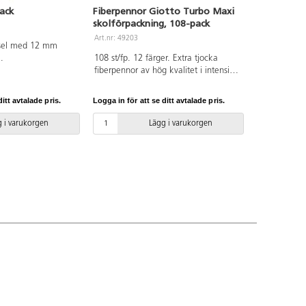
ack
Fiberpennor Giotto Turbo Maxi
skolförpackning, 108-pack
Art.nr: 49203
nsel med 12 mm
.
108 st/fp. 12 färger. Extra tjocka
fiberpennor av hög kvalitet i intensiva
färger med en extra tålig och
åtsittande spets. Spetsen går inte att
itt avtalade pris.
Logga in för att se ditt avtalade pris.
trycka in i pennan. Ventilerad huv
med säkerhetsplugg som gör den
 i varukorgen
Lägg i varukorgen
kvävningssäker. Linjebredd från 1,3
mm. Spetsbredd 5 mm. Vattenbaserat
bläck som går lätt att tvätta av från
de flesta textilier i maskintvätt 40 °C.
Tvättas av från huden med tvål och
vatten. Tjocklek penna: 13 mm.
Tjocklek spets: 5 mm. Förpackning
gjord av återvunnen plast. PVC-fri.
Från 3 år.