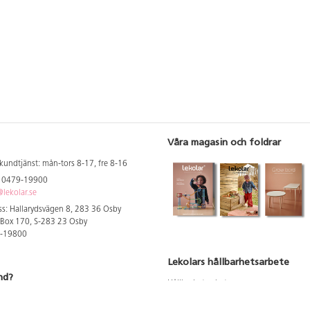
Våra magasin och foldrar
kundtjänst: mån-tors 8-17, fre 8-16
: 0479-19900
lekolar.se
s: Hallarydsvägen 8, 283 36 Osby
 Box 170, S-283 23 Osby
9-19800
Lekolars hållbarhetsarbete
nd?
Hållbarhetsarbete
Hållbarhetsredovisning 2023
 att se dina rabatterade priser
Produktsäkerhet & kvalitet