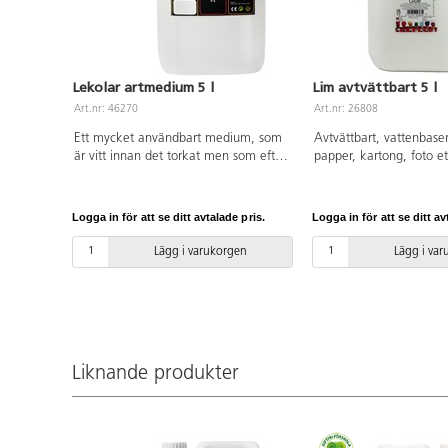
Lekolar artmedium 5 l
Lim avtvättbart 5 l
Art.nr: 46270
Art.nr: 26808
Ett mycket användbart medium, som
Avtvättbart, vattenbaser
är vitt innan det torkat men som efter
papper, kartong, foto et
torkning blir blankt och
transparent. Blötlägg to
genomskinligt. Kan blandas med alla
varmt vatten med lite t
färger till nya konsistenser. Idealiskt
Handtvätta försiktigt til
Logga in för att se ditt avtalade pris.
Logga in för att se ditt av
som lim, lack på lera och teckningar,
borta. Det är mycket vik
konservering av växter, collage,
blötlägga före maskintvä
Lägg i varukorgen
Lägg i va
murbruk tillsammans med sand,
bort fläckar. PVC-fri.
stenar, sågspån m.m. Torktid ca 60
min. Penslar och verktyg rengörs i
vatten innan de torkat. Dunk av
polyetenplast.
Liknande produkter