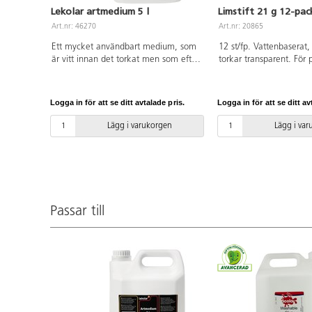
Lekolar artmedium 5 l
Limstift 21 g 12-pac
Art.nr: 46270
Art.nr: 20865
Ett mycket användbart medium, som
12 st/fp. Vattenbaserat,
är vitt innan det torkat men som efter
torkar transparent. För 
torkning blir blankt och
kartong, kort, foto m.
genomskinligt. Kan blandas med alla
skruvkork.
färger till nya konsistenser. Idealiskt
Logga in för att se ditt avtalade pris.
Logga in för att se ditt av
som lim, lack på lera och teckningar,
konservering av växter, collage,
Lägg i varukorgen
Lägg i va
murbruk tillsammans med sand,
stenar, sågspån m.m. Torktid ca 60
min. Penslar och verktyg rengörs i
vatten innan de torkat. Dunk av
polyetenplast.
Passar till