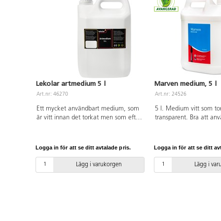
Lekolar artmedium 5 l
Marven medium, 5 l
Art.nr: 46270
Art.nr: 24526
Ett mycket användbart medium, som
5 l. Medium vitt som to
är vitt innan det torkat men som efter
transparent. Bra att anvä
torkning blir blankt och
limning m.m. Torktid c
genomskinligt. Kan blandas med alla
fri.
färger till nya konsistenser. Idealiskt
Logga in för att se ditt avtalade pris.
Logga in för att se ditt av
som lim, lack på lera och teckningar,
konservering av växter, collage,
Lägg i varukorgen
Lägg i va
murbruk tillsammans med sand,
stenar, sågspån m.m. Torktid ca 60
min. Penslar och verktyg rengörs i
vatten innan de torkat. Dunk av
polyetenplast.