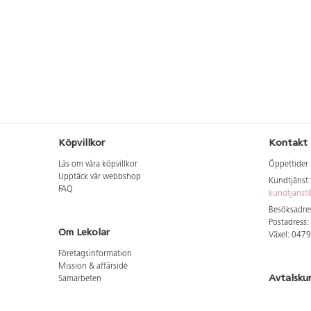
Köpvillkor
Kontakt
Läs om våra köpvillkor
Öppettider 
Upptäck vår webbshop
Kundtjänst
FAQ
kundtjanst@
Besöksadres
Postadress:
Om Lekolar
Växel: 047
Företagsinformation
Mission & affärsidé
Avtalsku
Samarbeten
Aktuellt hos oss
Logga in för
GDPR