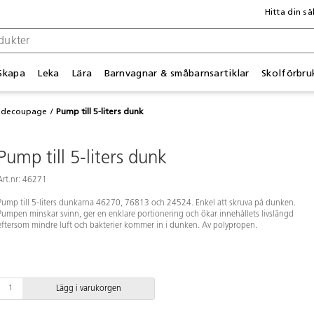
Hitta din sä
Skapa
Leka
Lära
Barnvagnar & småbarnsartiklar
Skolförbru
 decoupage
Pump till 5-liters dunk
Pump till 5-liters dunk
Art.nr: 46271
Pump till 5-liters dunkarna 46270, 76813 och 24524. Enkel att skruva på dunken.
Pumpen minskar svinn, ger en enklare portionering och ökar innehållets livslängd
eftersom mindre luft och bakterier kommer in i dunken. Av polypropen.
Lägg i varukorgen