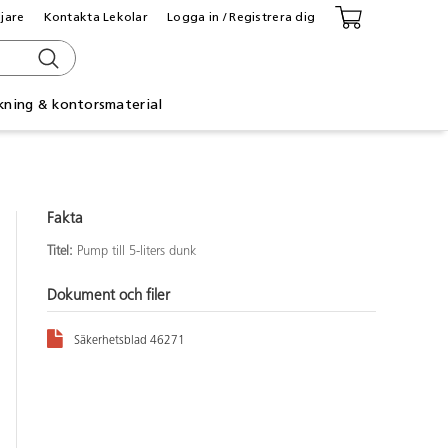
ljare
Kontakta Lekolar
Logga in / Registrera dig
kning & kontorsmaterial
Fakta
Titel:
Pump till 5-liters dunk
Dokument och filer
Säkerhetsblad 46271