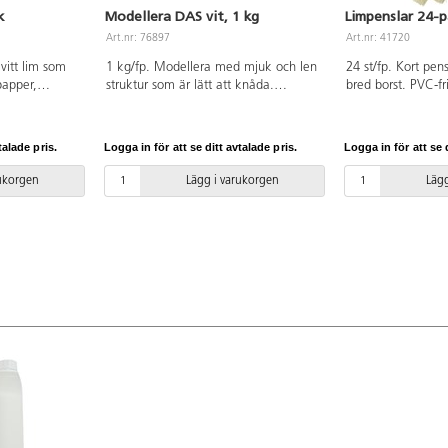
k
Modellera DAS vit, 1 kg
Limpenslar 24-p
Art.nr: 76897
Art.nr: 41720
 vitt lim som
1 kg/fp. Modellera med mjuk och len
24 st/fp. Kort pe
papper,
struktur som är lätt att knåda.
bred borst. PVC-fri
m. Med
Lufttorkande (ca 24 tim/ cm) vilket
gör att leran inte behöver brännas;
kan efter torkning målas och lackas.
talade pris.
Logga in för att se ditt avtalade pris.
Logga in för att se d
Leran krymper olika mycket beroende
på rumstemperatur och vilket
rukorgen
Lägg i varukorgen
Lägg
underlag den placerats på. Glutenfri.
PVC-fri. Från 3 år.