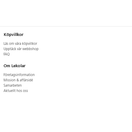
Köpvillkor
Läs om våra köpvillkor
Upptäck vår webbshop
FAQ
Om Lekolar
Företagsinformation
Mission & affärsidé
Samarbeten
Aktuellt hos oss
GDPR
Cookie Policy
Whistleblowing
Lediga jobb
Bruttoprislista lära, skapa, leka 2026-5
Bruttoprislista möbler 2026-3
Bruttoprislista lekplatsutrustning och utemiljö 2026-3