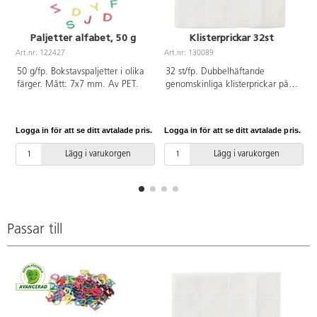
Paljetter alfabet, 50 g
Klisterprickar 32st
Art.nr: 122427
Art.nr: 130089
A
50 g/fp. Bokstavspaljetter i olika
32 st/fp. Dubbelhäftande
färger. Mått: 7x7 mm. Av PET.
genomskinliga klisterprickar på
ark. Perfekta att använda istället
för lim. Mått: ø 1 cm.
Logga in för att se ditt avtalade pris.
Logga in för att se ditt avtalade pris.
L
Lägg i varukorgen
Lägg i varukorgen
Passar till