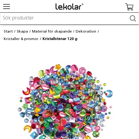
Möbler & inredning
Start
Skapa
Material för skapande
Dekoration
Lekplatsutrustning & utemiljö
Kristaller & prismor
Kristallstenar 120 g
Skapa
Leka
Lära
Barnvagnar & småbarnsartiklar
Skolförbrukning & kontorsmaterial
Logga in / Registrera dig
Hitta din säljare
Kontakta Lekolar