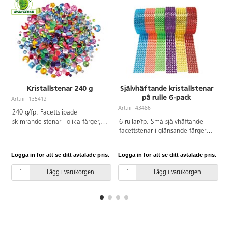
Kristallstenar 240 g
Självhäftande kristallstenar
på rulle 6-pack
Art.nr: 135412
Art.nr: 43486
A
240 g/fp. Facettslipade
skimrande stenar i olika färger,
6 rullar/fp. Små självhäftande
storlekar och former. Av
facettstenar i glänsande färger
akrylplast. PVC-fri.
på rad. Stenarnas ø 3 mm.
Innehåller en rulle gul, röd, grön,
Logga in för att se ditt avtalade pris.
Logga in för att se ditt avtalade pris.
L
turkos och 2 rullar rosa. Varje
rulle mäter 1 m. Från 3 år.
Lägg i varukorgen
Lägg i varukorgen