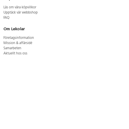
Läs om våra köpvillkor
Upptäck vår webbshop
FAQ
Om Lekolar
Företagsinformation
Mission & affärsidé
Samarbeten
Aktuellt hos oss
GDPR
Cookie Policy
Whistleblowing
Lediga jobb
Bruttoprislista lära, skapa, leka 2026-5
Bruttoprislista möbler 2026-3
Bruttoprislista lekplatsutrustning och utemiljö 2026-3
Kontakt
Öppettider kundtjänst: mån-tors 8-17, fre 8-16
Kundtjänst: 0479-19900
kundtjanst@lekolar.se