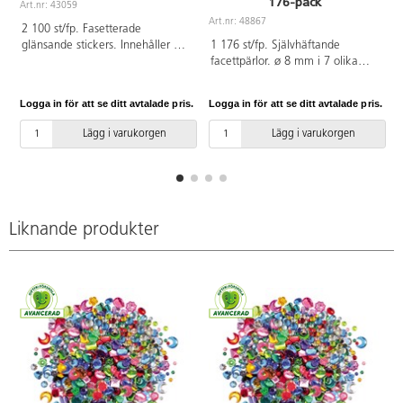
176-pack
Art.nr: 43059
A
Art.nr: 48867
2 100 st/fp. Fasetterade
glänsande stickers. Innehåller 4
1 176 st/fp. Självhäftande
ark med olika färger: svart, silver,
facettpärlor. ø 8 mm i 7 olika
ljusrosa/diamant och ett med
färger. Av akryl. PVC-fri.
blandade klara färger. ø 5 mm.
Logga in för att se ditt avtalade pris.
Logga in för att se ditt avtalade pris.
L
Av PS-plast. PVC-fri. Från 3 år.
Lägg i varukorgen
Lägg i varukorgen
Liknande produkter