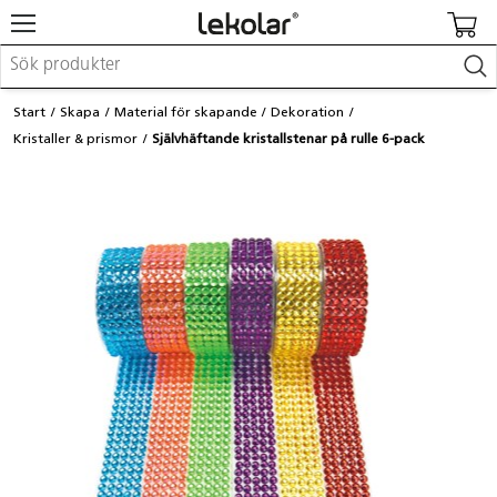
Möbler & inredning
Start
Skapa
Material för skapande
Dekoration
Lekplatsutrustning & utemiljö
Kristaller & prismor
Självhäftande kristallstenar på rulle 6-pack
Skapa
Leka
Lära
Barnvagnar & småbarnsartiklar
Skolförbrukning & kontorsmaterial
Logga in / Registrera dig
Hitta din säljare
Kontakta Lekolar