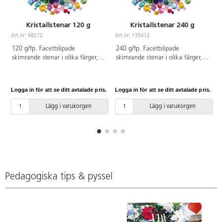
Kristallstenar 120 g
Kristallstenar 240 g
Art.nr: 48272
Art.nr: 135412
A
120 g/fp. Facettslipade
240 g/fp. Facettslipade
skimrande stenar i olika färger,
skimrande stenar i olika färger,
storlekar och former. Av
storlekar och former. Av
akrylplast. PVC-fri.
akrylplast. PVC-fri.
Logga in för att se ditt avtalade pris.
Logga in för att se ditt avtalade pris.
L
Lägg i varukorgen
Lägg i varukorgen
Pedagogiska tips & pyssel