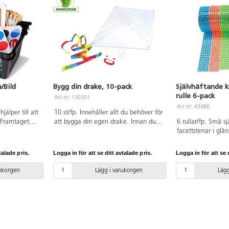
/Bild
Bygg din drake, 10-pack
Självhäftande k
rulle 6-pack
Art.nr: 130301
Art.nr: 43486
jälper till att
10 st/fp. Innehåller allt du behöver för
 Framtaget
att bygga din egen drake. Innan du
6 rullar/fp. Små s
dagog.
bygger ihop draken målar du den. Låt
facettstenar i glä
va 10 st,
fantasin flöda och se sedan din
rad. Stenarnas ø 
 12 st, 47157
egendesignade drake stiga mot skyn.
rulle gul, röd, grö
talade pris.
Logga in för att se ditt avtalade pris.
Logga in för att se d
10231
Mått på draken 74x58 cm. Innehåller
rosa. Varje rulle 
42491 Ritkol 24
drakkroppar, axelstänger, handtag +
rukorgen
Lägg i varukorgen
Lägg
, 41205
lina (30 m), draksvans i regnbågens
t 2 st, 46863
färger samt instruktioner. PVC-fri.
4
2021
12 st, 137548
 Färgat