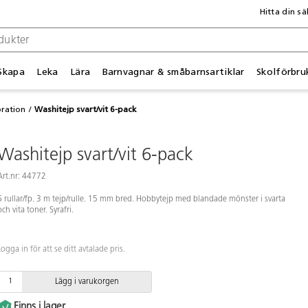
Hitta din sä
Skapa
Leka
Lära
Barnvagnar & småbarnsartiklar
Skolförbru
ration
Washitejp svart/vit 6-pack
Washitejp svart/vit 6-pack
Art.nr: 44772
6 rullar/fp. 3 m tejp/rulle. 15 mm bred. Hobbytejp med blandade mönster i svarta
och vita toner. Syrafri.
Logga in för att se ditt avtalade pris.
Lägg i varukorgen
Finns i lager