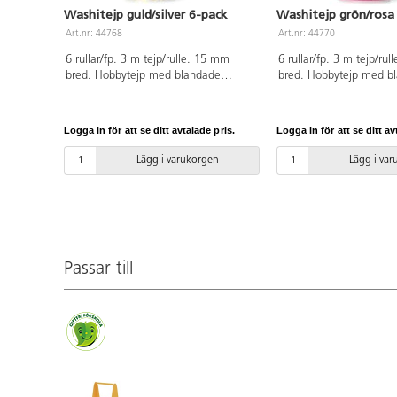
Washitejp guld/silver 6-pack
Washitejp grön/rosa
Art.nr: 44768
Art.nr: 44770
6 rullar/fp. 3 m tejp/rulle. 15 mm
6 rullar/fp. 3 m tejp/ru
bred. Hobbytejp med blandade
bred. Hobbytejp med b
mönster i guld- och silvertoner med
mönster i gröna och ros
metallisk lyster. Syrafri.
Syrafri. PVC-fri.
Logga in för att se ditt avtalade pris.
Logga in för att se ditt av
Lägg i varukorgen
Lägg i va
Passar till