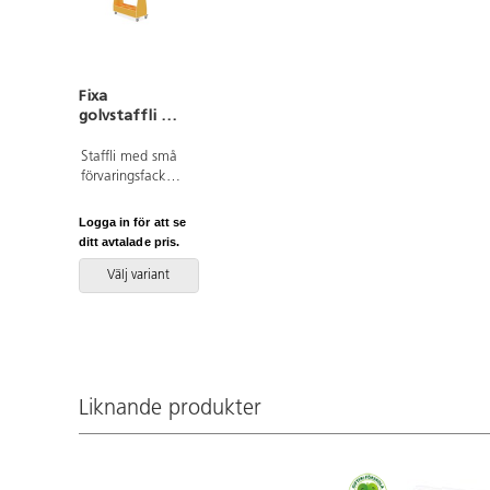
Fixa
golvstaffli 3:2
D36
Staffli med små
förvaringsfack.
Färdig modul i
16 mm
Logga in för att se
björkplywood.
ditt avtalade pris.
Färger med HT
är med
Välj variant
högtryckslaminat.
Björk och
vitpigmenterad
är helt i 18 mm
plywood. Detta
är den mindre
Liknande produkter
av de två staffli
vi erbjuder i vår
serie Fixa play.
Plexiruta avdelar