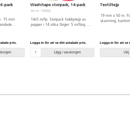
 6-pack
Washitape storpack, 14-pack
Textiltejp
Art.nr: 130302
19 mm x 50 m. Fö
lle. 15 mm
14x5 m/fp. Storpack hobbytejp av
skarvning, kantnin
landade
papper i 14 olika färger. 5 m/färg. 15
på böcker m.m.
a toner.
mm bred. Syrafri.
talade pris.
Logga in för att se ditt avtalade pris.
Logga in för att se d
rukorgen
Lägg i varukorgen
Välj