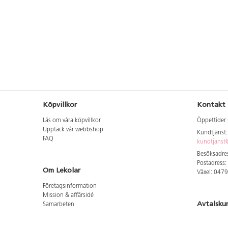
trähjärtan 100 st, självhäftande ögon
ritpapper 5 färger x 20
på rulle, piprensare 80 st, paljettmix
Förvaringskorg. Förflytt
250 g, velourfigurer 500 st, rörpärlor 5
enkelt med hjälp av art
000 st, pärlplattor 15 st, plastaskar 6
Vagn till förvaringskorg.
st och pennfack 2 st.
Köpvillkor
Kontakt
Läs om våra köpvillkor
Öppettider 
Upptäck vår webbshop
Kundtjänst
FAQ
kundtjanst@
Besöksadres
Postadress:
Om Lekolar
Växel: 047
Företagsinformation
Mission & affärsidé
Avtalsku
Samarbeten
Aktuellt hos oss
Logga in för
GDPR