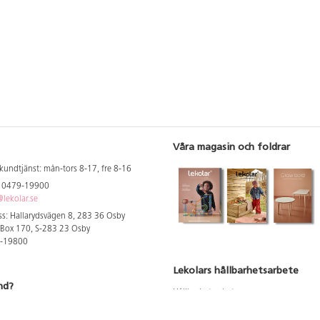
 ark, 78258
a korgen
nr 124580,
 PVC-fri.
Våra magasin och foldrar
kundtjänst: mån-tors 8-17, fre 8-16
: 0479-19900
lekolar.se
s: Hallarydsvägen 8, 283 36 Osby
 Box 170, S-283 23 Osby
9-19800
Lekolars hållbarhetsarbete
nd?
Hållbarhetsarbete
Hållbarhetsredovisning 2023
 att se dina rabatterade priser
Produktsäkerhet & kvalitet