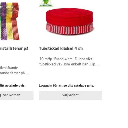
ristallstenar på
Tubstickad klädsel 4 cm
10 m/fp. Bredd 4 cm. Dubbelvikt
tubstickad väv som enkelt kan klippas
jälvhäftande
till önskad längd. Ett lättarbetat
nsande färger på
material att t.ex. klä in stommar eller
3 mm. Innehåller en
tillverka luvor med. PVC-fri.
n, turkos och 2 rullar
itt avtalade pris.
Logga in för att se ditt avtalade pris.
mäter 1 m. Från 3 år.
 i varukorgen
Välj variant