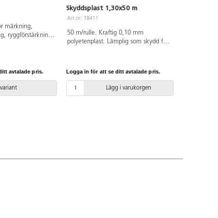
Skyddsplast 1,30x50 m
Art.nr: 78411
r märkning,
50 m/rulle. Kraftig 0,10 mm
g, ryggförstärkning
polyetenplast. Lämplig som skydd för
bord och golv. Bredd 130 cm.
itt avtalade pris.
Logga in för att se ditt avtalade pris.
 variant
Lägg i varukorgen