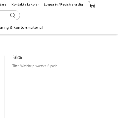
ljare
Kontakta Lekolar
Logga in / Registrera dig
kning & kontorsmaterial
Fakta
Titel:
Washitejp svart/vit 6-pack