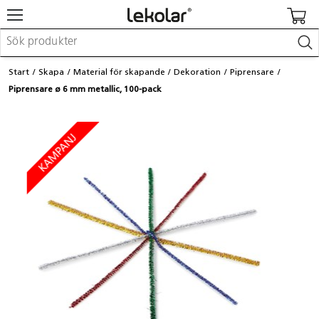
Möbler & inredning
Start
Skapa
Material för skapande
Dekoration
Piprensare
Lekplatsutrustning & utemiljö
Piprensare ø 6 mm metallic, 100-pack
Skapa
Leka
Lära
Barnvagnar & småbarnsartiklar
Skolförbrukning & kontorsmaterial
Logga in / Registrera dig
Hitta din säljare
Kontakta Lekolar