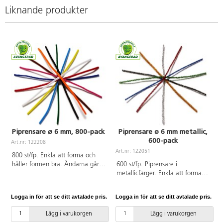
Liknande produkter
Piprensare ø 6 mm, 800-pack
Piprensare ø 6 mm metallic,
600-pack
Art.nr: 122208
A
Art.nr: 122051
800 st/fp. Enkla att forma och
håller formen bra. Ändarna går
600 st/fp. Piprensare i
lätt att vira samman. ø 6 mm.
metallicfärger. Enkla att forma
Längd 30 cm. Ingår gul, orange,
och håller formen bra. Ändarna
röd, cerise, ljusblå, blå, grön,
går lätt att vira samman. ø 6
Logga in för att se ditt avtalade pris.
Logga in för att se ditt avtalade pris.
L
brun, svart och vit. 80 st/färg.
mm. Längd 30 cm. Ingår röd,
PVC-fri.
blå, grön, guld, silver och svart.
Lägg i varukorgen
Lägg i varukorgen
100 st/färg. PVC-fri.