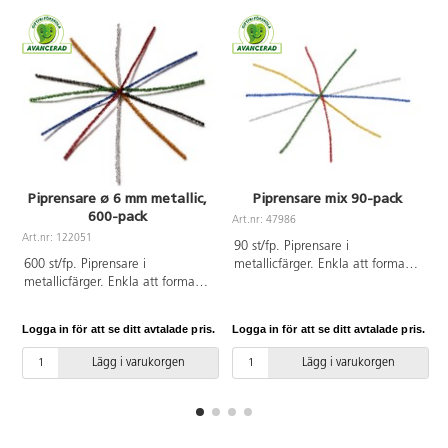
Piprensare ø 6 mm metallic,
Piprensare mix 90-pack
600-pack
Art.nr: 47986
Art.nr: 122051
90 st/fp. Piprensare i
600 st/fp. Piprensare i
metallicfärger. Enkla att forma
metallicfärger. Enkla att forma
och håller formen bra. Ändarna
och håller formen bra. Ändarna
går lätt att vira samman. ø 6
går lätt att vira samman. ø 6
mm. Längd 30 cm. Ingår röd,
Logga in för att se ditt avtalade pris.
Logga in för att se ditt avtalade pris.
L
mm. Längd 30 cm. Ingår röd,
blå, grön, guld och silver. Av PP,
blå, grön, guld, silver och svart.
PVC-fri.
Lägg i varukorgen
Lägg i varukorgen
100 st/färg. PVC-fri.