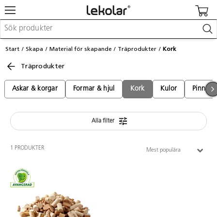
Möbler & inredning
Start
Skapa
Material för skapande
Träprodukter
Kork
Lekplatsutrustning & utemiljö
Träprodukter
Skapa
Leka
Lära
Askar & korgar
Formar & hjul
Kork
Kulor
Pinnar
Barnvagnar & småbarnsartiklar
Skolförbrukning & kontorsmaterial
Alla filter
Logga in / Registrera dig
1 PRODUKTER
Mest populära
Hitta din säljare
Kontakta Lekolar