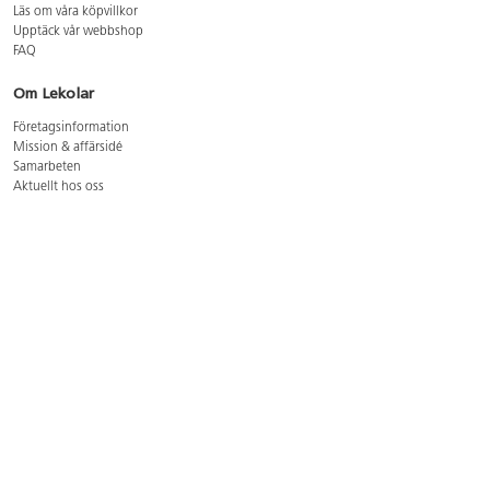
Läs om våra köpvillkor
Upptäck vår webbshop
FAQ
Om Lekolar
Företagsinformation
Mission & affärsidé
Samarbeten
Aktuellt hos oss
GDPR
Cookie Policy
Whistleblowing
Lediga jobb
Bruttoprislista lära, skapa, leka 2026-5
Bruttoprislista möbler 2026-3
Bruttoprislista lekplatsutrustning och utemiljö 2026-3
Kontakt
Öppettider kundtjänst: mån-tors 8-17, fre 8-16
Kundtjänst: 0479-19900
kundtjanst@lekolar.se
Besöksadress: Hallarydsvägen 8, 283 36 Osby