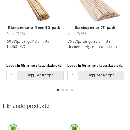
Blompinnar ø 4 mm 50-pack
Bambupinnar 75-pack
Art.nr: 78040
Art.nr: 76864
A
50 st/fp. Längd 40 cm. Av
75 st/fp. Längd 25 cm, 3 mm i
lindträ. PVC-fri.
diameter. Mycket användbara att
sätta samman styropor eller
vaddkulor med. Även bra som
hållare vid målning av styropor
Logga in för att se ditt avtalade pris.
Logga in för att se ditt avtalade pris.
L
och vaddkulor. PVC-fri.
Lägg i varukorgen
Lägg i varukorgen
Liknande produkter