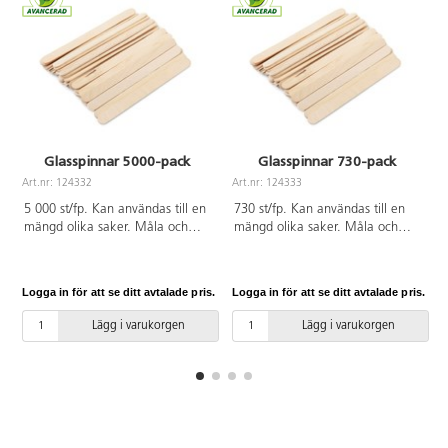
Glasspinnar 5000-pack
Glasspinnar 730-pack
Art.nr: 124332
Art.nr: 124333
A
5 000 st/fp. Kan användas till en
730 st/fp. Kan användas till en
mängd olika saker. Måla och
mängd olika saker. Måla och
limma fast som dekoration eller
limma fast som dekoration eller
bygg något av dem. Mått:
bygg något av dem. Mått:
114x10x2 mm. Av obehandlat
114x10x2 mm. Av obehandlat
Logga in för att se ditt avtalade pris.
Logga in för att se ditt avtalade pris.
L
trä. PVC-fri.
trä. PVC-fri.
Lägg i varukorgen
Lägg i varukorgen