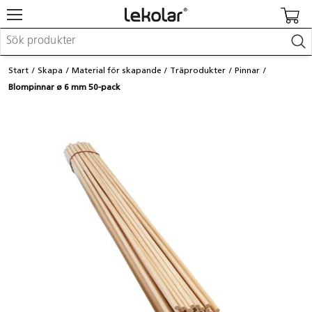
Möbler & inredning
Start
Skapa
Material för skapande
Träprodukter
Pinnar
Lekplatsutrustning & utemiljö
Blompinnar ø 6 mm 50-pack
Skapa
Leka
Lära
Barnvagnar & småbarnsartiklar
Skolförbrukning & kontorsmaterial
Logga in / Registrera dig
Hitta din säljare
Kontakta Lekolar