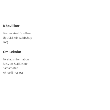
Köpvillkor
Läs om våra köpvillkor
Upptäck vår webbshop
FAQ
Om Lekolar
Företagsinformation
Mission & affärsidé
Samarbeten
Aktuellt hos oss
GDPR
Cookie Policy
Whistleblowing
Lediga jobb
Bruttoprislista lära, skapa, leka 2026-5
Bruttoprislista möbler 2026-3
Bruttoprislista lekplatsutrustning och utemiljö 2026-3