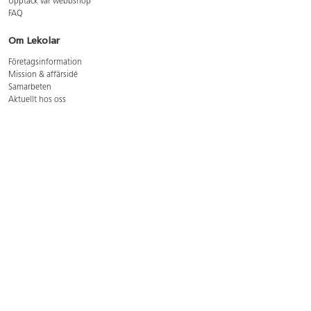
Upptäck vår webbshop
FAQ
Om Lekolar
Företagsinformation
Mission & affärsidé
Samarbeten
Aktuellt hos oss
GDPR
Cookie Policy
Whistleblowing
Lediga jobb
Bruttoprislista lära, skapa, leka 2026-5
Bruttoprislista möbler 2026-3
Bruttoprislista lekplatsutrustning och utemiljö 2026-3
Kontakt
Öppettider kundtjänst: mån-tors 8-17, fre 8-16
Kundtjänst: 0479-19900
kundtjanst@lekolar.se
Besöksadress: Hallarydsvägen 8, 283 36 Osby
Postadress: Box 170, S-283 23 Osby
Växel: 0479-19800