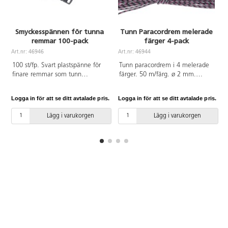
Smyckesspännen för tunna
Tunn Paracordrem melerade
remmar 100-pack
färger 4-pack
Art.nr: 46946
Art.nr: 46944
A
100 st/fp. Svart plastspänne för
Tunn paracordrem i 4 melerade
finare remmar som tunn
färger. 50 m/färg. ø 2 mm.
Paracord, smyckessnoddar och
Spänne 46946 passar till.
knyttrådar. Spännet är 11 mm.
Logga in för att se ditt avtalade pris.
Logga in för att se ditt avtalade pris.
L
Av POM.
Lägg i varukorgen
Lägg i varukorgen