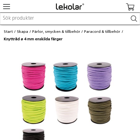
Möbler & inredning
Start
Skapa
Pärlor, smycken & tillbehör
Paracord & tillbehör
Lekplatsutrustning & utemiljö
Knyttråd ø 4 mm enskilda färger
Skapa
Leka
Lära
Barnvagnar & småbarnsartiklar
Skolförbrukning & kontorsmaterial
Logga in / Registrera dig
Hitta din säljare
Kontakta Lekolar