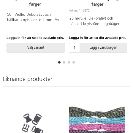
färger
färger
Art.nr: 146875
A
50 m/rulle. Dekorativt och
25 m/rulle. Dekorativt och
hållbart knytsnöre. ø 2 mm. Av
hållbart knytsnöre i regnbågens
polypropylen. Från 3 år. PVC-fri.
färger. ø 4 mm. Av nylon. Från 3
år. PVC-fri.
Logga in för att se ditt avtalade pris.
Logga in för att se ditt avtalade pris.
L
Välj variant
Lägg i varukorgen
Liknande produkter