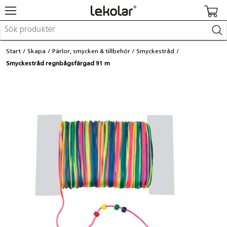
Möbler & inredning
Start
Skapa
Pärlor, smycken & tillbehör
Smyckestråd
Lekplatsutrustning & utemiljö
Smyckestråd regnbågsfärgad 91 m
Skapa
Leka
Lära
Barnvagnar & småbarnsartiklar
Skolförbrukning & kontorsmaterial
Logga in / Registrera dig
Hitta din säljare
Kontakta Lekolar