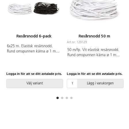
Resårsnodd 6-pack
Resårsnodd 50 m
Art.nr: 129129
6x25 m. Elastisk resårsnodd.
A
50 m/fp. Vit elastisk resårsnodd.
Rund omspunnen kärna ø 1 mm.
Rund omspunnen kärna ø 1 mm.
Av polyester och latex. PVC-fri.
PVC-fri.
Logga in för att se ditt avtalade pris.
Logga in för att se ditt avtalade pris.
L
Välj variant
Lägg i varukorgen