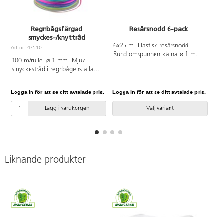
Regnbågsfärgad
Resårsnodd 6-pack
smyckes-/knyttråd
6x25 m. Elastisk resårsnodd.
Art.nr: 47510
Rund omspunnen kärna ø 1 mm.
100 m/rulle. ø 1 mm. Mjuk
Av polyester och latex. PVC-fri.
smyckestråd i regnbågens alla
färger.
Logga in för att se ditt avtalade pris.
Logga in för att se ditt avtalade pris.
L
Lägg i varukorgen
Välj variant
Liknande produkter