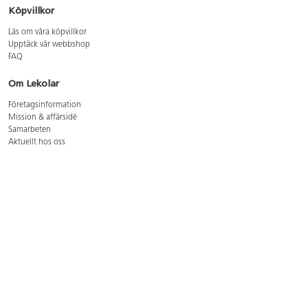
Köpvillkor
Läs om våra köpvillkor
Upptäck vår webbshop
FAQ
Om Lekolar
Företagsinformation
Mission & affärsidé
Samarbeten
Aktuellt hos oss
GDPR
Cookie Policy
Whistleblowing
Lediga jobb
Bruttoprislista lära, skapa, leka 2026-5
Bruttoprislista möbler 2026-3
Bruttoprislista lekplatsutrustning och utemiljö 2026-3
Kontakt
Öppettider kundtjänst: mån-tors 8-17, fre 8-16
Kundtjänst: 0479-19900
kundtjanst@lekolar.se