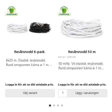
Resårsnodd 6-pack
Resårsnodd 50 m
Art.nr: 129129
6x25 m. Elastisk resårsnodd.
A
50 m/fp. Vit elastisk resårsnodd.
Rund omspunnen kärna ø 1 mm.
Rund omspunnen kärna ø 1 mm.
Av polyester och latex. PVC-fri.
PVC-fri.
Logga in för att se ditt avtalade pris.
Logga in för att se ditt avtalade pris.
L
Välj variant
Lägg i varukorgen