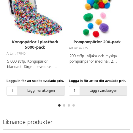
Kongopärlor i plastback
Pompompärlor 200-pack
5000-pack
Art.nr: 47275
Art.nr: 47040
200 st/fp. Mjuka och mysiga
5 000 st/fp. Kongopärlor i
pompompärlor med hål. 2
blandade färger. Levereras i
storlekar: 20 och 30 mm.
plastback. Mått: pärla ø 9 mm,
Håldiameter ca 1 mm.
hål ø 4 mm. Av polystyren. PVC-
Logga in för att se ditt avtalade pris.
Logga in för att se ditt avtalade pris.
L
fri.Från 3 år.
Lägg i varukorgen
Lägg i varukorgen
Liknande produkter