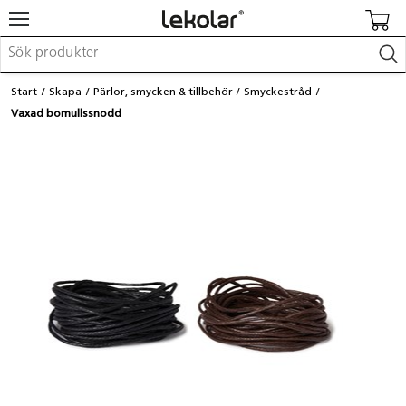
Möbler & inredning
Start
Skapa
Pärlor, smycken & tillbehör
Smyckestråd
Lekplatsutrustning & utemiljö
Vaxad bomullssnodd
Skapa
Leka
Lära
Barnvagnar & småbarnsartiklar
Skolförbrukning & kontorsmaterial
Logga in / Registrera dig
Hitta din säljare
Kontakta Lekolar