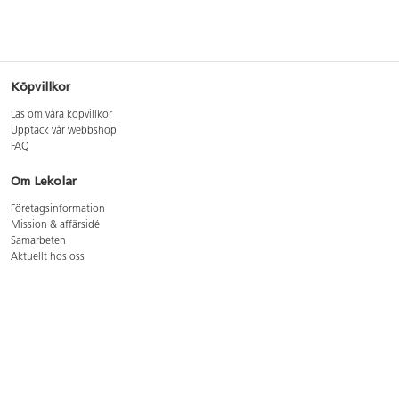
Köpvillkor
Läs om våra köpvillkor
Upptäck vår webbshop
FAQ
Om Lekolar
Företagsinformation
Mission & affärsidé
Samarbeten
Aktuellt hos oss
GDPR
Cookie Policy
Whistleblowing
Lediga jobb
Bruttoprislista lära, skapa, leka 2026-5
Bruttoprislista möbler 2026-3
Bruttoprislista lekplatsutrustning och utemiljö 2026-3