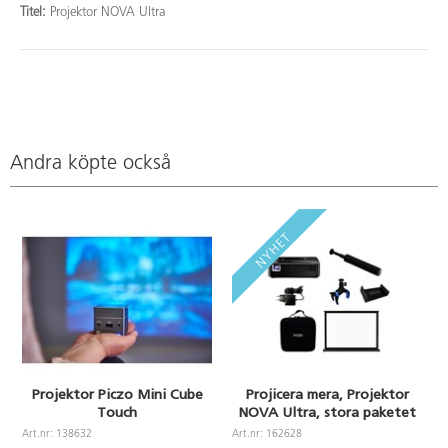
Titel:
Projektor NOVA Ultra
Andra köpte också
Projektor Piczo Mini Cube
Projicera mera, Projektor
Touch
NOVA Ultra, stora paketet
Art.nr: 138632
Art.nr: 162628
A