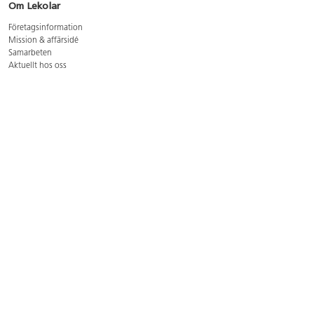
Om Lekolar
Företagsinformation
Mission & affärsidé
Samarbeten
Aktuellt hos oss
GDPR
Cookie Policy
Whistleblowing
Lediga jobb
Bruttoprislista lära, skapa, leka 2026-5
Bruttoprislista möbler 2026-3
Bruttoprislista lekplatsutrustning och utemiljö 2026-3
Kontakt
Öppettider kundtjänst: mån-tors 8-17, fre 8-16
Kundtjänst: 0479-19900
kundtjanst@lekolar.se
Besöksadress: Hallarydsvägen 8, 283 36 Osby
Postadress: Box 170, S-283 23 Osby
Växel: 0479-19800
Avtalskund?