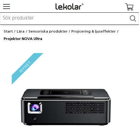
Möbler & inredning
Start
Lära
Sensoriska produkter
Projicering & ljuseffekter
Lekplatsutrustning & utemiljö
Projektor NOVA Ultra
Skapa
Leka
Lära
Barnvagnar & småbarnsartiklar
Skolförbrukning & kontorsmaterial
Logga in / Registrera dig
Hitta din säljare
Kontakta Lekolar