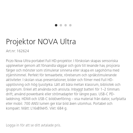
Projektor NOVA Ultra
Art.nr: 162624
Piczo Nova Ultra portabel Full HD-projektor. I förskolan skapas sensoriska
upplevelser genom att förvandla väggar och golv till levande hav, projicera
färger och mönster som stimulerar sinnena eller skapa en sagohörna med
stjärnhimmel. Perfekt för temaarbete, rörelserum och språkstimulerande
aktiviteter. I skolan visas presentationer, bilder och filmer med Full HD-
upplösning och hög ljusstyrka. Lätt att bära mellan klassrum, bibliotek och
grupprum. Enkel att använda och ansluta. Inbyggt batteri för 1–2 timmars
drift; använd powerbank eller strömadapter för längre pass. USB-C PD-
laddning. HDMI och USB-C bildöverföring – visa material från dator, surfplatta
eller mobil. 700 ANSI lumen ger klar bild även utomhus. Portabel och
kompakt. Mått: L16xB9xH5. Vikt: 684 g.
Logga in för att se ditt avtalade pris.