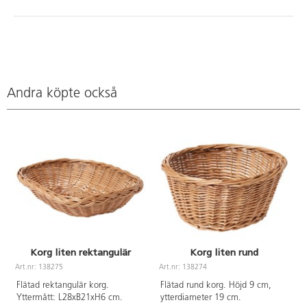
Andra köpte också
Korg liten rektangulär
Korg liten rund
Art.nr: 138275
Art.nr: 138274
A
Flätad rektangulär korg.
Flätad rund korg. Höjd 9 cm,
Yttermått: L28xB21xH6 cm.
ytterdiameter 19 cm.