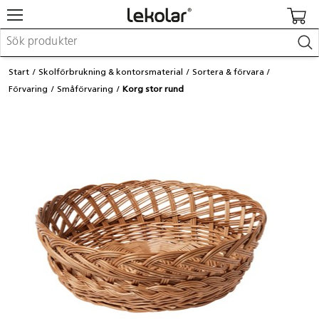
Möbler & inredning
Start
Skolförbrukning & kontorsmaterial
Sortera & förvara
Lekplatsutrustning & utemiljö
Förvaring
Småförvaring
Korg stor rund
Skapa
Leka
Lära
Barnvagnar & småbarnsartiklar
Skolförbrukning & kontorsmaterial
Logga in / Registrera dig
Hitta din säljare
Kontakta Lekolar