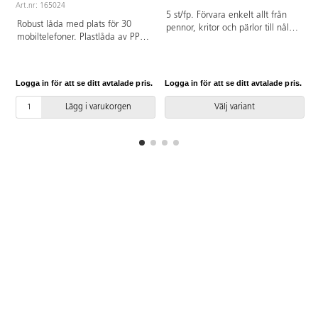
Art.nr: 165024
A
5 st/fp. Förvara enkelt allt från
Robust låda med plats för 30
pennor, kritor och pärlor till nålar
mobiltelefoner. Plastlåda av PP
i en rymlig ask med lock. Mått:
med aluminiumhandtag och
19x12x4 cm. Av slagfast
insats av EVA. Mått: 42x26x21
polystyren. PVC-fri.
cm.
Logga in för att se ditt avtalade pris.
Logga in för att se ditt avtalade pris.
L
Lägg i varukorgen
Välj variant