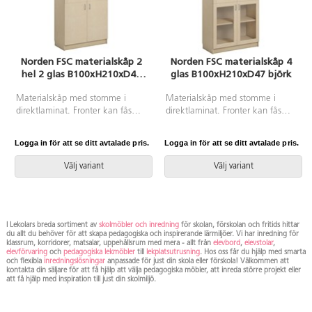
Norden FSC materialskåp 2
Norden FSC materialskåp 4
hel 2 glas B100xH210xD47
glas B100xH210xD47 björk
björk
Materialskåp med stomme i
Materialskåp med stomme i
direktlaminat. Fronter kan fås
direktlaminat. Fronter kan fås
med antingen direktlaminat eller
med antingen direktlaminat eller
högtryckslaminat. Inredd med 5
högtryckslaminat. Inredd med 5
Logga in för att se ditt avtalade pris.
Logga in för att se ditt avtalade pris.
hyllplan varav 3 flyttbara, 2
hyllplan varav 3 flyttbara, 2
dörrar i härdat glas med regellås
dörrar i härdat glas med regellås
Välj variant
Välj variant
(inkl. 2 nycklar) och 2 hela dörrar
(inkl. 2 nycklar) och 2 dörrar i
med handtag. 170 graders
härdat glas med handtag, 170
öppningsvinkel. Högtryckslaminat
graders öppningsvinkel.
på fronten gör att den får en
Högtryckslaminat på fronten gör
extremt tålig yta.
att den får en extremt tålig yta.
I Lekolars breda sortiment av
skolmöbler och inredning
för skolan, förskolan och fritids hittar
du allt du behöver för att skapa pedagogiska och inspirerande lärmiljöer. Vi har inredning för
klassrum, korridorer, matsalar, uppehållsrum med mera - allt från
elevbord
,
elevstolar
,
elevförvaring
och
pedagogiska lekmöbler
till
lekplatsutrusning
. Hos oss får du hjälp med smarta
och flexibla
inredningslösningar
anpassade för just din skola eller förskola! Välkommen att
kontakta din säljare för att få hjälp att välja pedagogiska möbler, att inreda större projekt eller
att få hjälp med inspiration till just din skolmiljö.