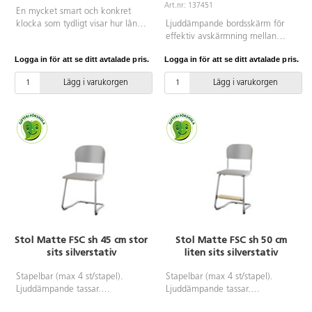
lackerat i silver, RAL 9006.
Art.nr: 137451
En mycket smart och konkret
klocka som tydligt visar hur lång
Ljuddämpande bordsskärm för
tid man har på sig, eller hur lång
effektiv avskärmning mellan
tid det är kvar. Ställ in det röda
elever. Perfekt för ökad
Logga in för att se ditt avtalade pris.
Logga in för att se ditt avtalade pris.
fältet på önskad tid, t.ex. 30 min.
koncentration och inlärning samt
Det röda fältet minskar sedan i
vid provskrivning. Skärmen är
Lägg i varukorgen
Lägg i varukorgen
klockans riktning. Inställningsbar
utrustad med förvaringsfack,
från 0-60 min. Denna stora
pennhållare och remmar för
modell passar utmärkt att hänga
förvaring av papper och
på väggen eller helt fristående i
studiematerial. Skärmen är
klassrummet. Den har även en
upphängningsbar och hopvikbar
magnetisk baksida. 1 st AA-
vilket gör den till en
batteri krävs, ingår ej. På/av-
platsbesparande ljudabsorbent.
knapp för alarm på baksidan.
Mått: 50x50x50 cm. Produkten
Mått: 30x30 cm. Material: ABS
har Oeko-Tex® Standard.
och PC.
Stol Matte FSC sh 45 cm stor
Stol Matte FSC sh 50 cm
sits silverstativ
liten sits silverstativ
Stapelbar (max 4 st/stapel).
Stapelbar (max 4 st/stapel).
Ljuddämpande tassar.
Ljuddämpande tassar.
Upphängningsbar på bord.
Upphängningsbar på bord.