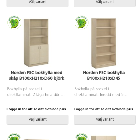
Välj variant
Välj variant
Norden FSC bokhylla med
Norden FSC bokhylla
skåp B100xH210xD60 björk
B100xH210xD45
Bokhylla på sockel i
Bokhylla på sockel i
direktlaminat. 2 låga hela dörrar
direktlaminat. Inredd med 5
på nedre delen av hyllan vilka
hyllplan varav 3 flyttbara.
täcker 2 hyllplan. Stommen kan
Logga in för att se ditt avtalade pris.
Logga in för att se ditt avtalade pris.
fås i 3 olika utföranden och
fronterna kan fås. Inredd med 5
Välj variant
Välj variant
hyllplan varav 3 är flyttbara.