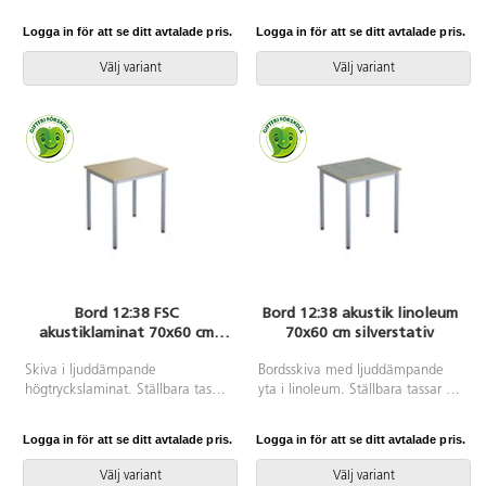
1729-1 Sixemark 5&6, vilket
1729-1 Sixemark 5&6, vilket
innebär att användare mellan
innebär att användare mellan
Logga in för att se ditt avtalade pris.
Logga in för att se ditt avtalade pris.
146 och 188 cm sitter bekvämt
146 och 188 cm sitter bekvämt
och ergonomiskt riktigt. Väskkrok
och ergonomiskt riktigt. Väskkrok
Välj variant
Välj variant
på baksidan. Stapelbar och
på baksidan. Aluminiumkryss
upphängningsbar när man vänder
med tysta hjul. Mått: Sitthöjd 50-
den. Lätt att rengöra.
70. Sitsbredd 42. Sitsdjup 40 cm.
Silverlackerat stativ RAL 9006.
Välj till klädd sits i 100 %
Mått: Sitthöjd 45 cm. Sitsbredd
återvunnet material.
42 cm. Sitsdjup 40 cm. Välj till
klädd sits i 100 % återvunnet
material.
Bord 12:38 FSC
Bord 12:38 akustik linoleum
akustiklaminat 70x60 cm
70x60 cm silverstativ
silverstativ
Skiva i ljuddämpande
Bordsskiva med ljuddämpande
högtryckslaminat. Ställbara tassar
yta i linoleum. Ställbara tassar för
för anpassning till ojämna ytor.
anpassning till ojämna ytor. Stativ
Stativet lackerat i silver RAL9006.
lackerat i silver RAL 9006.
Logga in för att se ditt avtalade pris.
Logga in för att se ditt avtalade pris.
Välj variant
Välj variant