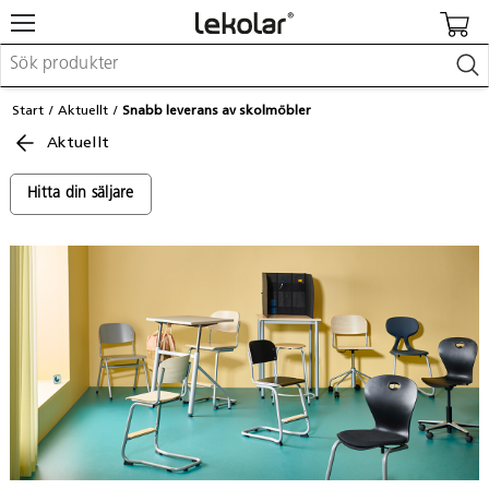
Möbler & inredning
Start
Aktuellt
Snabb leverans av skolmöbler
Lekplatsutrustning & utemiljö
Aktuellt
Skapa
Leka
Lära
Hitta din säljare
Barnvagnar & småbarnsartiklar
Skolförbrukning & kontorsmaterial
Logga in / Registrera dig
Hitta din säljare
Kontakta Lekolar