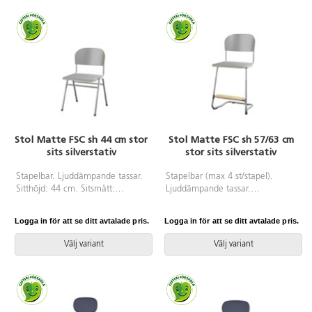
Sits och rygg i högtryckslaminat.
Silverlackerat stativ RAL 9006.
Stol Matte FSC sh 44 cm stor
Stol Matte FSC sh 57/63 cm
sits silverstativ
stor sits silverstativ
Stapelbar. Ljuddämpande tassar.
Stapelbar (max 4 st/stapel).
Sitthöjd: 44 cm. Sitsmått:
Ljuddämpande tassar.
B42xD39 cm. Vikt 4,6 kg. Sits
Upphängningsbar på bord.
och rygg i högtryckslaminat.
Reglerbar fotbräda i 3 fasta
Logga in för att se ditt avtalade pris.
Logga in för att se ditt avtalade pris.
Silverlackerat stativ, RAL 9006.
lägen. Sitthöjd: ställbar till 57, 60
eller 63 cm. Sitsmått: B42xD39
Välj variant
Välj variant
cm. Totaldjupet på stativet är 54
cm. Vikt 7,4 kg. Sits och rygg i
högtryckslaminat. Silverlackerat
stativ, RAL 9006.