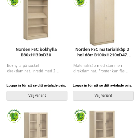
Norden FSC bokhylla
Norden FSC materialskåp 2
B80xH130xD30
hel dörr B100xH210xD47
björk
Bokhylla på sockel i
Materialskåp med stomme i
direktlaminat. Inredd med 2
direktlaminat. Fronter kan fås
hyllplan och en tidskriftshylla.
med antingen direktlaminat eller
högtryckslaminat. Inredd med 5
Logga in för att se ditt avtalade pris.
Logga in för att se ditt avtalade pris.
hyllplan varav 3 flyttbara, 2 hela
dörrar med spanjolettlås (inkl. 2
Välj variant
Välj variant
nycklar) och 170 graders
öppningsvinkel.