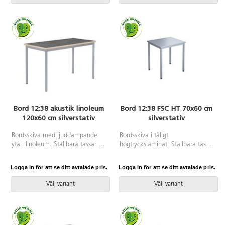
Bord 12:38 akustik linoleum
Bord 12:38 FSC HT 70x60 cm
120x60 cm silverstativ
silverstativ
Bordsskiva med ljuddämpande
Bordsskiva i tåligt
yta i linoleum. Ställbara tassar för
högtryckslaminat. Ställbara tassar
anpassning till ojämna ytor. Stativ
för anpassning till ojämna ytor.
lackerat i silver RAL 9006.
Stativet lackerat i silver RAL
Logga in för att se ditt avtalade pris.
Logga in för att se ditt avtalade pris.
9006.
Välj variant
Välj variant