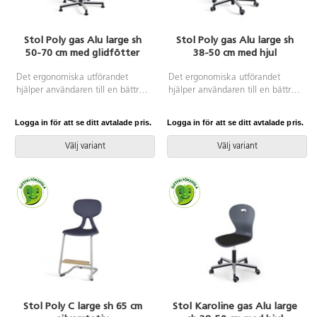
Stol Poly gas Alu large sh
Stol Poly gas Alu large sh
50-70 cm med glidfötter
38-50 cm med hjul
Det ergonomiska utförandet
Det ergonomiska utförandet
hjälper användaren till en bättre
hjälper användaren till en bättre
hållning och ger ett flexibelt stöd
hållning och ger ett flexibelt stöd
för ryggen. Lätt att rengöra. Skal
för ryggen. Lätt att rengöra. Skal
Logga in för att se ditt avtalade pris.
Logga in för att se ditt avtalade pris.
i polyuretan. Svart
i polyuretan. Svart
aluminiumkryss med glidfötter.
aluminiumkryss med tysta hjul.
Välj variant
Välj variant
Mått: Sitthöjd 50-70 cm.
Stolen kommer delvis monterad.
Sitsbredd 44 cm. Sitsdjup 40 cm.
Mått: Sitthöjd 38-50 cm.
Sitsbredd 44 cm. Sitsdjup 40 cm.
Stol Poly C large sh 65 cm
Stol Karoline gas Alu large