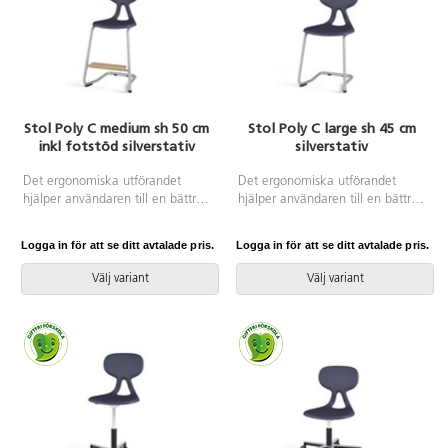
Stol Poly C medium sh 50 cm
Stol Poly C large sh 45 cm
inkl fotstöd silverstativ
silverstativ
Det ergonomiska utförandet
Det ergonomiska utförandet
hjälper användaren till en bättre
hjälper användaren till en bättre
hållning och ger ett flexibelt stöd
hållning och ger ett flexibelt stöd
för ryggen. Stapelbar med max 4
för ryggen. Stapelbar med max 4
Logga in för att se ditt avtalade pris.
Logga in för att se ditt avtalade pris.
stolar och upphängningsbar när
stolar och upphängningsbar när
man vänder den. Lätt att
man vänder den. Lätt att
Välj variant
Välj variant
rengöra. Skal i polyuretan.
rengöra. Skal i polyuretan.
Silverlackerat stativ RAL 9006.
Silverlackerat stativ RAL 9006.
Mått: Sitthöjd 50 cm. Sitsbredd
Mått: Sitthöjd 45 cm. Sitsbredd
38 cm. Sitsdjup 34 cm. Inklusive
44 cm. Sitsdjup 40 cm.
justerbart fotstöd.