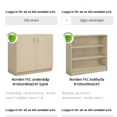
10 st på höjden. Mått: ø sits 35
cm, sitthöjd 62 cm. Sits i trä.
cm, sitthöjd 46 cm. Sits i
Stativ i RAL 9006.
Logga in för att se ditt avtalade pris.
Logga in för att se ditt avtalade pris.
polyuretan. Stativ i RAL 9006.
Välj variant
Lägg i varukorgen
Norden FSC underskåp
Norden FSC bokhylla
B100xH90xD47 björk
B100xH90xD30
Underskåp i direktlaminat. Inredd
Bokhylla på sockel i
med 3 hyllplan varav 2 är
direktlaminat. Inredd med 3
flyttbara. 2 hela dörrar med
hyllplan varav 2 flyttbara.
handtag i ovankant.
Logga in för att se ditt avtalade pris.
Logga in för att se ditt avtalade pris.