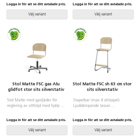
Sitthöjd: 45 cm. Sitsmått:
Reglerbar fotbräda i 3 fasta
Logga in för att se ditt avtalade pris.
Logga in för att se ditt avtalade pris.
B42xD39 cm. Totaldjupet på
lägen. Sitthöjd 50 cm. Sitsmått:
stativet är 54 cm. Vikt 5,8 kg.
B36xD35 cm. Totaldjupet på
Välj variant
Välj variant
Sits och rygg i högtryckslaminat.
stativet är 54 cm. Vikt 4,6 kg.
Silverlackerat stativ, RAL 9006.
Sits och rygg i högtryckslaminat.
Silverlackerat stativ, RAL 9006.
Stol Matte FSC gas Alu
Stol Matte FSC sh 63 cm stor
glidfot stor sits silverstativ
sits silverstativ
Stol Matte med gasfjäder för
Stapelbar (max 4 st/stapel).
reglering av sitthöjd med hjälp av
Ljuddämpande tassar.
en spak. Sits och rygg i
Upphängningsbar på bord.
högtryckslaminat. Ram till sits
Reglerbar fotbräda i 3 fasta
Logga in för att se ditt avtalade pris.
Logga in för att se ditt avtalade pris.
och rygg i pulverlackerat stål,
lägen. Sitthöjd: 63 cm. Sitsmått:
silver. Kryss i aluminium med
B42xD39 cm. Totaldjupet på
Välj variant
Välj variant
glidfötter.
stativet är 54 cm. Vikt 7,4 kg.