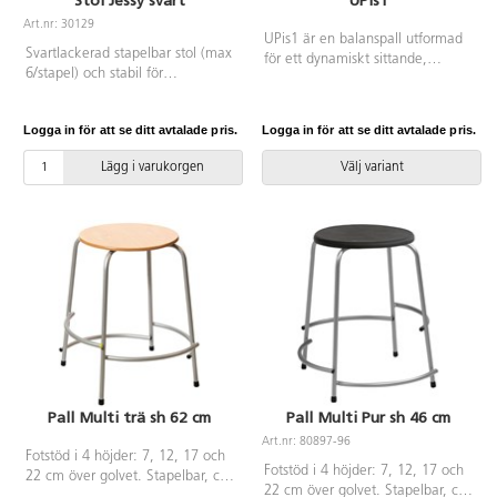
Stol Jessy svart
UPis1
Art.nr: 30129
UPis1 är en balanspall utformad
Svartlackerad stapelbar stol (max
för ett dynamiskt sittande,
6/stapel) och stabil för
perfekt för den som vill vara
upphängning. Sitthöjd 45 cm,
flexibel och mobil. En lösning för
sittdjup 41 cm och totalbredd 50
tillfälligt arbete vid skrivbordet,
Logga in för att se ditt avtalade pris.
Logga in för att se ditt avtalade pris.
cm. Vikt 4,5 kg. Sits i
för informella möten eller för
formpressad fanér.
läraren som lätt kan sätta sig ned
Lägg i varukorgen
Välj variant
bredvid en elev. Med en enkel
och snygg design i fem färger
passar UPis1 in i vilken miljö du
än önskar. Steglös höjdinställning
45-63 cm. ø sits 33 cm.
Tillverkad i polypropenplast som
är återvunnen till 50 %. Mjuk sits
och halkfri bottenplatta.
Pall Multi trä sh 62 cm
Pall Multi Pur sh 46 cm
Art.nr: 80897-96
Fotstöd i 4 höjder: 7, 12, 17 och
Fotstöd i 4 höjder: 7, 12, 17 och
22 cm över golvet. Stapelbar, ca
22 cm över golvet. Stapelbar, ca
10 st på höjden. Mått: ø sits 35