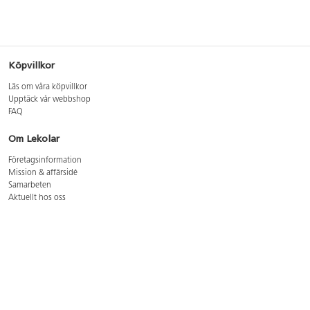
Köpvillkor
Läs om våra köpvillkor
Upptäck vår webbshop
FAQ
Om Lekolar
Företagsinformation
Mission & affärsidé
Samarbeten
Aktuellt hos oss
GDPR
Cookie Policy
Whistleblowing
Lediga jobb
Bruttoprislista lära, skapa, leka 2026-5
Bruttoprislista möbler 2026-3
Bruttoprislista lekplatsutrustning och utemiljö 2026-3