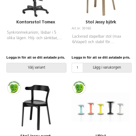
Kontorsstol Tomex
Stol Jessy björk
Art.nr: 30160
Synkronmekanism, låsbar i 5
Lackerad stapelbar stol (max
olika lägen. Höj- och sänkbar,
6/stapel) och stabil för
44–57 cm. Ryggen ställbar i höjd.
upphängning. Sitthöjd 45 cm,
Sitsdjup ställbart 44–50 cm. Inkl.
sittdjup 41 cm och totalbredd 50
höjdjusterbara armstöd.
Logga in för att se ditt avtalade pris.
Logga in för att se ditt avtalade pris.
cm. Vikt 4,5 kg. Sits i
formpressad björk.
Välj variant
Lägg i varukorgen