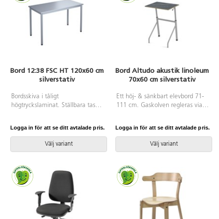
Bord 12:38 FSC HT 120x60 cm
Bord Altudo akustik linoleum
silverstativ
70x60 cm silverstativ
Bordsskiva i tåligt
Ett höj- & sänkbart elevbord 71-
högtryckslaminat. Ställbara tassar
111 cm. Gaskolven regleras via
för anpassning till ojämna ytor.
en spak vid sidan. Ställbara
Stativet lackerat i silver RAL
tassar på de bakre benen. Välj
Logga in för att se ditt avtalade pris.
Logga in för att se ditt avtalade pris.
9006.
mellan ställbara tassar och hjul
på de främre benen. Den övre
Välj variant
Välj variant
delen på stativet är kromat och
undre delen är pulverlackad.
Väskkrok finns monterad i
stativet, dold under bordsskivan.
Bordsskiva i akustik linoleum.