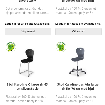
silverstativ
sh 38-50 cm med hjul
Det ergonomiska utförandet
Plastskal av 100 % återvunnet
hjälper användaren till en bättre
material. Stolen uppfyller EN
hållning och ger ett flexibelt stöd
1729-1 Sixemark 5&6, vilket
för ryggen. Stapelbar med max 4
innebär att användare mellan
Logga in för att se ditt avtalade pris.
Logga in för att se ditt avtalade pris.
stolar och upphängningsbar när
146 och 188 cm sitter bekvämt
man vänder den. Lätt att
och ergonomiskt riktigt. Väskkrok
Välj variant
Välj variant
rengöra. Skal i polyuretan.
på baksidan. Aluminiumkryss
Silverlackerat stativ RAL 9006.
med tysta hjul. Mått: Sitthöjd 38-
Mått: Sitthöjd 65 cm. Sitsbredd
50. Sitsbredd 42. Sitsdjup 40 cm.
44 cm. Sitsdjup 40 cm. Inklusive
Välj till klädd sits i 100 %
justerbart fotstöd.
återvunnet material.
Stol Karoline C large sh 45
Stol Karoline gas Alu large
cm silverstativ
sh 50-70 cm med hjul
Plastskal av 100 % återvunnet
Plastskal av 100 % återvunnet
material. Stolen uppfyller EN
material. Stolen uppfyller EN