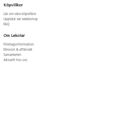
Köpvillkor
Läs om våra köpvillkor
Upptäck vår webbshop
FAQ
Om Lekolar
Företagsinformation
Mission & affärsidé
Samarbeten
Aktuellt hos oss
GDPR
Cookie Policy
Whistleblowing
Lediga jobb
Bruttoprislista lära, skapa, leka 2026-5
Bruttoprislista möbler 2026-3
Bruttoprislista lekplatsutrustning och utemiljö 2026-3
Kontakt
Öppettider kundtjänst: mån-tors 8-17, fre 8-16
Kundtjänst: 0479-19900
kundtjanst@lekolar.se