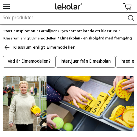
Möbler & inredning
Start
Inspiration
Lärmiljöer
Fyra sätt att inreda ett klassrum
Lekplatsutrustning & utemiljö
Klassrum enligt Elmemodellen
Elmeskolan - en skolgård med framgång
Skapa
Klassrum enligt Elmemodellen
Leka
Lära
Barnvagnar & småbarnsartiklar
Vad är Elmemodellen?
Intervjuer från Elmeskolan
Inred en
Skolförbrukning & kontorsmaterial
Logga in / Registrera dig
Hitta din säljare
Kontakta Lekolar