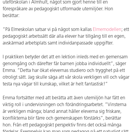
uteförskolan i Älmhult, något som gjort henne till en
förespråkare av pedagogiskt utformade utemiljöer. Hon
berättar:
”På Elmeskolan satsar vi på något som kallas
Elmemodellen
; ett
pedagogiskt arbetssätt där alla elever har tillgång till en egen,
avskärmad arbetsplats samt individanpassade uppgifter.
I praktiken betyder det att en lektion inleds med en gemensam
genomgång och därefter får barnen jobba individuellt”, säger
Emma. ”Detta har ökat elevernas studiero och trygghet på ett
otroligt sätt. Jag skulle säga att vår skola verkligen vill och vågar
testa nya vägar till kunskap, vilket är helt fantastisk!”
Emma fortsätter med att berätta att även utemiljön har fått en
viktig roll i undervisningen och förändringsarbetet. ”Vinsterna
är verkligen många; bland annat håller eleverna sig friskare,
konflikterna blir färre och gemenskapen förstärks”, berättar
hon. Från ett pedagogiskt perspektiv finns det också många
fördelar. Exempelvis kan man som pedagog på ett naturligt sätt