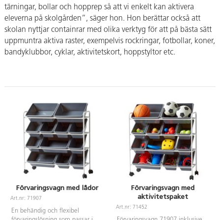
tärningar, bollar och hopprep så att vi enkelt kan aktivera
eleverna på skolgården”, säger hon. Hon berättar också att
skolan nyttjar containrar med olika verktyg för att på bästa sätt
uppmuntra aktiva raster, exempelvis rockringar, fotbollar, koner,
bandyklubbor, cyklar, aktivitetskort, hoppstyltor etc.
Förvaringsvagn med lådor
Förvaringsvagn med
aktivitetspaket
Art.nr: 71907
Art.nr: 71452
En behändig och flexibel
förvaringslösning som passar i de
Förvaringsvagn 71907 inklusive