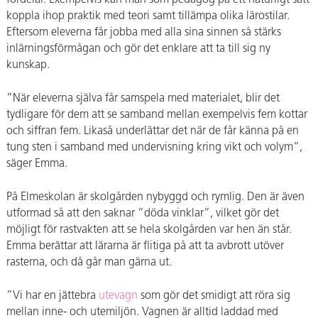
koppla ihop praktik med teori samt tillämpa olika lärostilar.
Eftersom eleverna får jobba med alla sina sinnen så stärks
inlärningsförmågan och gör det enklare att ta till sig ny
kunskap.
”När eleverna själva får samspela med materialet, blir det
tydligare för dem att se samband mellan exempelvis fem kottar
och siffran fem. Likaså underlättar det när de får känna på en
tung sten i samband med undervisning kring vikt och volym”,
säger Emma.
På Elmeskolan är skolgården nybyggd och rymlig. Den är även
utformad så att den saknar ”döda vinklar”, vilket gör det
möjligt för rastvakten att se hela skolgården var hen än står.
Emma berättar att lärarna är flitiga på att ta avbrott utöver
rasterna, och då går man gärna ut.
”Vi har en jättebra
utevagn
som gör det smidigt att röra sig
mellan inne- och utemiljön. Vagnen är alltid laddad med