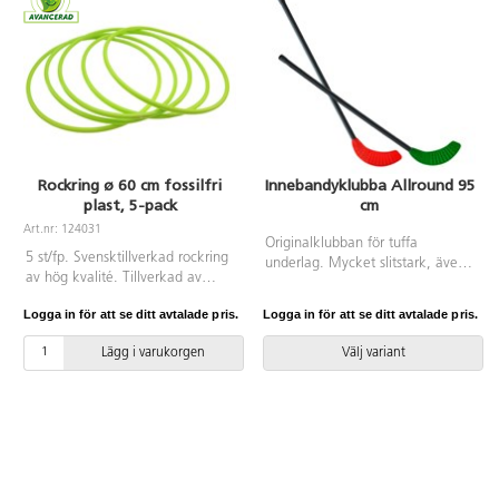
klassrummet. Den har även en
magnetisk baksida. 1 st AA-
batteri krävs, ingår ej. På/av-
knapp för alarm på baksidan.
Mått: 30x30 cm. Material: ABS
och PC.
Rockring ø 60 cm fossilfri
Innebandyklubba Allround 95
plast, 5-pack
cm
Art.nr: 124031
Originalklubban för tuffa
5 st/fp. Svensktillverkad rockring
underlag. Mycket slitstark, även
av hög kvalité. Tillverkad av
för utomhusbruk. Totallängd 115
återvinningsbar fossilfri PE.
cm, skaftlängd: 95 cm.
Logga in för att se ditt avtalade pris.
Logga in för att se ditt avtalade pris.
Polyetenplast. Vikt 251 g.
Lägg i varukorgen
Välj variant