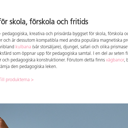
 skola, förskola och fritids
 pedagogiska, kreativa och prisvärda byggset för skola, förskola o
r och är dessutom kompatibla med andra populära magnetiska prod
äribland
kulbana
(vår storsäljare), djungel, safari och olika prismaset 
ksfärd som öppnar upp för pedagogiska samtal. I en del av seten f
öer och pedagogiska konstruktioner. Förutom detta finns
vägbanor
, 
främja den pedagogiska leken.
Till produkterna >