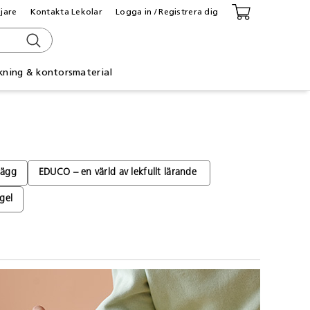
ljare
Kontakta Lekolar
Logga in / Registrera dig
kning & kontorsmaterial
bägg
EDUCO – en värld av lekfullt lärande
gel