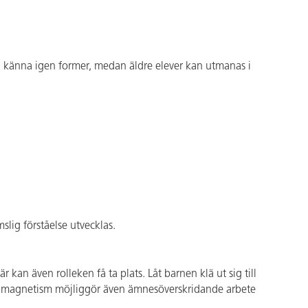
ch känna igen former, medan äldre elever kan utmanas i
ig förståelse utvecklas.
kan även rolleken få ta plats. Låt barnen klä ut sig till
med magnetism möjliggör även ämnesöverskridande arbete