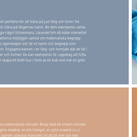
 perfekta för att träna på just färg och form! De
 och träna på färgernas namn. Be dem exempelvis samla
ygga något tillsammans. Lärandet blir då både interaktivt
lattorna möjliggör samtal om matematiska begrepp
rs egenskaper och lär ut namn och begrepp som
rn. Engagera barnen i en färg- och formjakt där de får i
r och former. De kan exempelvis få i uppdrag att hitta
r skapa ett blått hus i form av en kub som har en grön
ra matematiska mönster. Börja med ett enkelt mönster
grön kvadrat, en blå triangel, en grön kvadrat o.s.v.
 barnen utveckla mönstren till att bli mer och mer