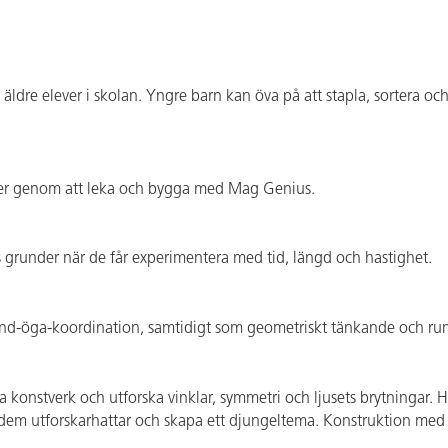
ldre elever i skolan. Yngre barn kan öva på att stapla, sortera o
ster genom att leka och bygga med Mag Genius.
ns grunder när de får experimentera med tid, längd och hastighet.
-öga-koordination, samtidigt som geometriskt tänkande och rumsl
nstverk och utforska vinklar, symmetri och ljusets brytningar. Här 
 på dem utforskarhattar och skapa ett djungeltema. Konstruktion 