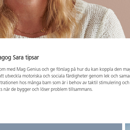
agog Sara tipsar
t om med Mag Genius och ge förslag på hur du kan koppla den magn
att utveckla motoriska och sociala färdigheter genom lek och sam
entrationen hos många barn som är i behov av taktil stimulering och
ks när de bygger och löser problem tillsammans.