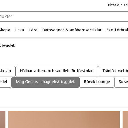
Hitta din sä
Skapa
Leka
Lära
Barnvagnar & småbarnsartiklar
Skolförbru
k bygglek
skolan
Hållbar vatten- och sandlek för förskolan
Trådlöst web
edel
Mag Genius - magnetisk bygglek
Rörvik Lounge
Solse