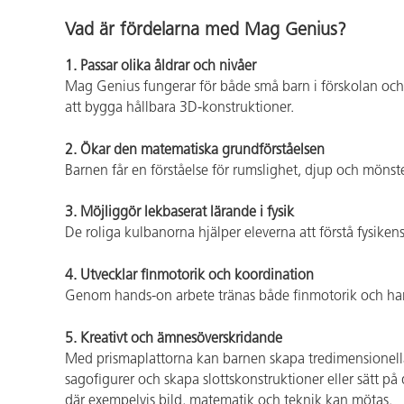
Vad är fördelarna med Mag Genius?
1. Passar olika åldrar och nivåer
Mag Genius fungerar för både små barn i förskolan och ä
att bygga hållbara 3D-konstruktioner.
2. Ökar den matematiska grundförståelsen
Barnen får en förståelse för rumslighet, djup och mön
3. Möjliggör lekbaserat lärande i fysik
De roliga kulbanorna hjälper eleverna att förstå fysike
4. Utvecklar finmotorik och koordination
Genom hands-on arbete tränas både finmotorik och hand
5. Kreativt och ämnesöverskridande
Med prismaplattorna kan barnen skapa tredimensionella ko
sagofigurer och skapa slottskonstruktioner eller sätt
där exempelvis bild, matematik och teknik kan mötas.