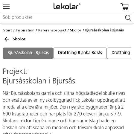
Möbler & inredning
Start
Inspiration
Referensprojekt
Skolor
Bjursåsskolan i Bjursås
Lekplatsutrustning & utemiljö
Skolor
Skapa
Leka
Lära
Bjursåsskolan i Bjursås
Drottning Blanka Borås
Drottning B
Barnvagnar & småbarnsartiklar
Skolförbrukning & kontorsmaterial
Projekt:
Bjursåsskolan i Bjursås
Logga in / Registrera dig
När Bjursåsskolans gamla och slitna högstadiedel skulle rivas
Hitta din säljare
och ersättas av en ny skolbyggnad fick Lekolar uppdraget att
inreda alla elevnära miljöer. Den nya skolbyggnaden är på 2
Kontakta Lekolar
600 kvadratmeter och har plats för 270 elever i årskurs 7-9.
Skolans rektor Tim Guinane och hans arbetslag hade en
önskan om att skapa en modern och trivsam skola anpassad