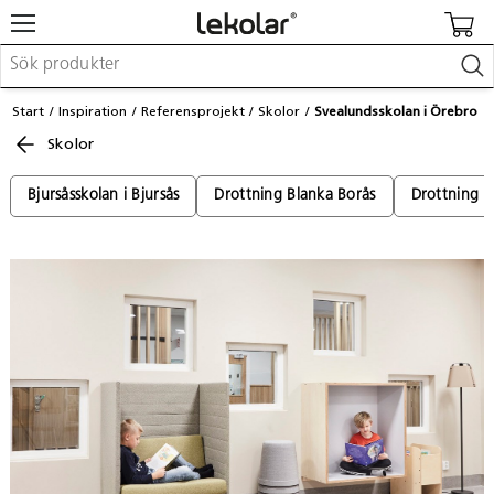
Möbler & inredning
Start
Inspiration
Referensprojekt
Skolor
Svealundsskolan i Örebro
Lekplatsutrustning & utemiljö
Skolor
Skapa
Leka
Lära
Bjursåsskolan i Bjursås
Drottning Blanka Borås
Drottning B
Barnvagnar & småbarnsartiklar
Skolförbrukning & kontorsmaterial
Logga in / Registrera dig
Hitta din säljare
Kontakta Lekolar