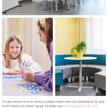
Till varje hemvist finns en central studieyta inredd med olika arbetsplatser för såväl
enskilt arbete som arbete i grupp. På bilden syns
stol Jessy
,
bord 12 38
,
soffa