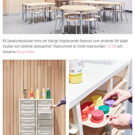
På Svealundsskolan finns ett härligt inspirerande flexirum som används för både
studier och estetisk verksamhet. Flexirummet är inrett med borden
12:38
och
stolarna
Jessy metall
.