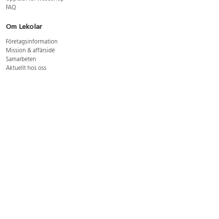
FAQ
Om Lekolar
Företagsinformation
Mission & affärsidé
Samarbeten
Aktuellt hos oss
GDPR
Cookie Policy
Whistleblowing
Lediga jobb
Bruttoprislista lära, skapa, leka 2026-5
Bruttoprislista möbler 2026-3
Bruttoprislista lekplatsutrustning och utemiljö 2026-3
Kontakt
Öppettider kundtjänst: mån-tors 8-17, fre 8-16
Kundtjänst: 0479-19900
kundtjanst@lekolar.se
Besöksadress: Hallarydsvägen 8, 283 36 Osby
Postadress: Box 170, S-283 23 Osby
Växel: 0479-19800