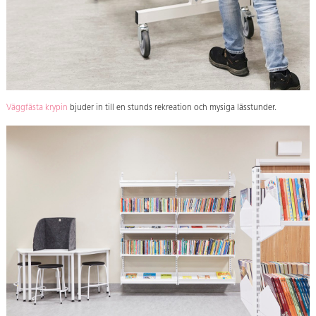
Väggfästa krypin
bjuder in till en stunds rekreation och mysiga lässtunder.