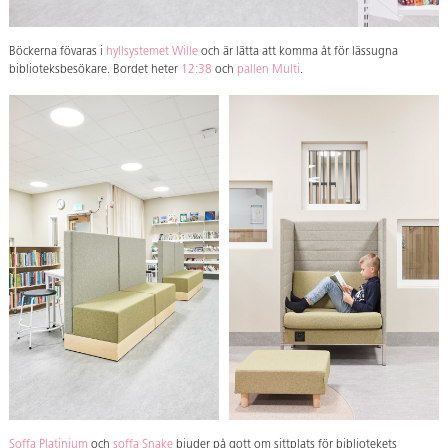
Böckerna fövaras i
hyllsystemet Wille
och är lätta att komma åt för lässugna
biblioteksbesökare. Bordet heter
12:38
och
pallen Multi
.
Soffa Platinium
och
soffa Snake
bjuder på gott om sittplats för bibliotekets