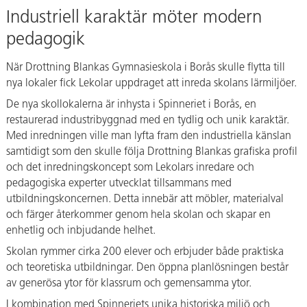
Industriell karaktär möter modern
pedagogik
När Drottning Blankas Gymnasieskola i Borås skulle flytta till
nya lokaler fick Lekolar uppdraget att inreda skolans lärmiljöer.
De nya skollokalerna är inhysta i Spinneriet i Borås, en
restaurerad industribyggnad med en tydlig och unik karaktär.
Med inredningen ville man lyfta fram den industriella känslan
samtidigt som den skulle följa Drottning Blankas grafiska profil
och det inredningskoncept som Lekolars inredare och
pedagogiska experter utvecklat tillsammans med
utbildningskoncernen. Detta innebär att möbler, materialval
och färger återkommer genom hela skolan och skapar en
enhetlig och inbjudande helhet.
Skolan rymmer cirka 200 elever och erbjuder både praktiska
och teoretiska utbildningar. Den öppna planlösningen består
av generösa ytor för klassrum och gemensamma ytor.
I kombination med Spinneriets unika historiska miljö och