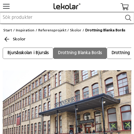
Möbler & inredning
Start
Inspiration
Referensprojekt
Skolor
Drottning Blanka Borås
Lekplatsutrustning & utemiljö
Skolor
Skapa
Leka
Lära
Bjursåsskolan i Bjursås
Drottning Blanka Borås
Drottning B
Barnvagnar & småbarnsartiklar
Skolförbrukning & kontorsmaterial
Logga in / Registrera dig
Hitta din säljare
Kontakta Lekolar