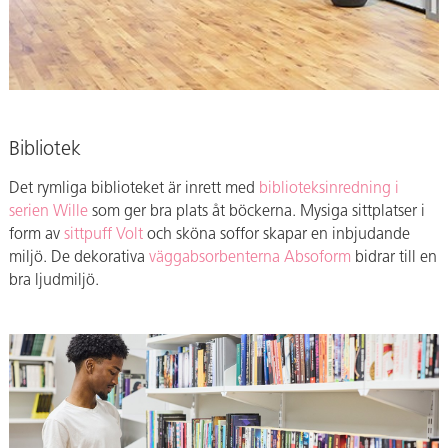
Bibliotek
Det rymliga biblioteket är inrett med
biblioteksinredning i
serien Wille
som ger bra plats åt böckerna. Mysiga sittplatser i
form av
sittpuff Volt
och sköna soffor skapar en inbjudande
miljö. De dekorativa
väggabsorbenterna Absoform
bidrar till en
bra ljudmiljö.