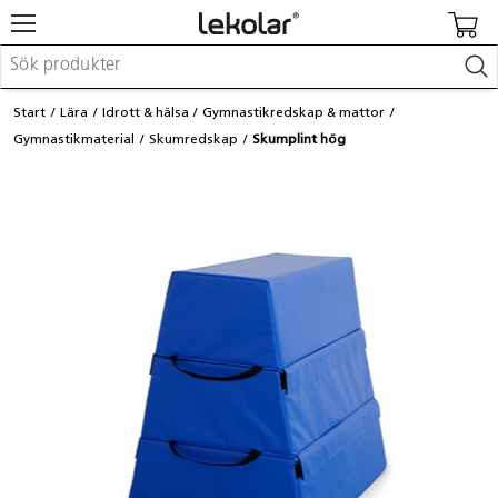
Möbler & inredning
Start
Lära
Idrott & hälsa
Gymnastikredskap & mattor
Lekplatsutrustning & utemiljö
Gymnastikmaterial
Skumredskap
Skumplint hög
Skapa
Leka
Lära
Barnvagnar & småbarnsartiklar
Skolförbrukning & kontorsmaterial
Logga in / Registrera dig
Hitta din säljare
Kontakta Lekolar