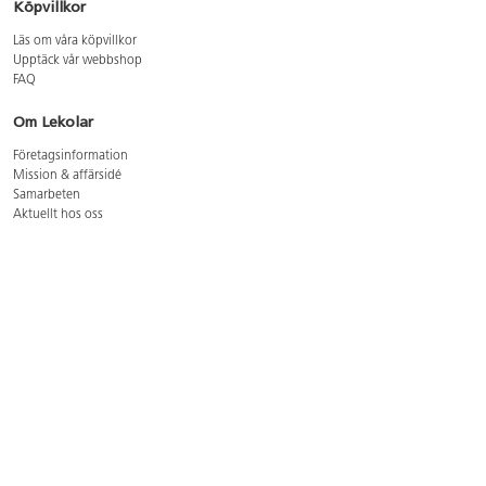
Köpvillkor
Läs om våra köpvillkor
Upptäck vår webbshop
FAQ
Om Lekolar
Företagsinformation
Mission & affärsidé
Samarbeten
Aktuellt hos oss
GDPR
Cookie Policy
Whistleblowing
Lediga jobb
Bruttoprislista lära, skapa, leka 2026-5
Bruttoprislista möbler 2026-3
Bruttoprislista lekplatsutrustning och utemiljö 2026-3
Kontakt
Öppettider kundtjänst: mån-tors 8-17, fre 8-16
Kundtjänst: 0479-19900
kundtjanst@lekolar.se