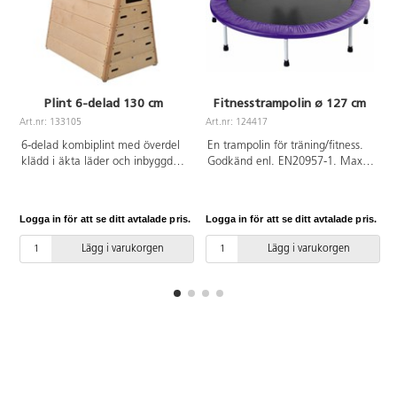
Plint 6-delad 130 cm
Fitnesstrampolin ø 127 cm
Art.nr: 133105
Art.nr: 124417
A
6-delad kombiplint med överdel
En trampolin för träning/fitness.
klädd i äkta läder och inbyggd
Godkänd enl. EN20957-1. Max
transportvagn. Öppning på lång-
användarvikt 100 kg.
och kortsida på översta delen.
Längd 130 cm, bredd 70/45 cm,
Logga in för att se ditt avtalade pris.
Logga in för att se ditt avtalade pris.
L
höjd 102 cm.
Lägg i varukorgen
Lägg i varukorgen