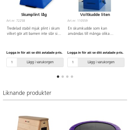
Skumplint låg
Voltkudde liten
Art.nr: 72258
Art.nr: 110559
A
Tredelad stabil mjuk plint i skum
En skumkudde som kan
vilket gör att barnen inte slår sig
användas till många olika
på plinten. Den är delbar och
övningar och aktiviteter. Handtag
sitter ihop med kardborreband.
finns för att lätt kunna flytta den
De olika nivåerna går att
mellan övningar. Lämplig för
Logga in för att se ditt avtalade pris.
Logga in för att se ditt avtalade pris.
L
använda både var för sig eller
barn i åldern 7–11 år. Av PU-
tillsammans. Bärhandtag på
skum, överdrag av PVC utan
Lägg i varukorgen
Lägg i varukorgen
nedersta delen för enklare
förbjudna ftalater. Mått
förflyttning. Halkfri undersida. Av
64x60x80 cm. Vikt: 10 kg.
PU-skum och överdrag av PVC
utan förbjudna ftalater.
Liknande produkter