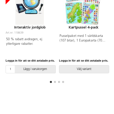
Interaktiv jordglob
Kartpussel 4-pack
Art.nr: 118639
Pusselpaket med 1 världskarta
A
50 % rabatt avdragen, ej
(107 bitar), 1 Europakarta (70
ytterligare rabatter.
bitar), 1 Nordenkarta (75 bitar)
och 1 Sverigekarta (71 bitar). Av
kraftig FSC-märkt återvunnen
kartong. PVC-fri. Från 6 år.
Logga in för att se ditt avtalade pris.
Logga in för att se ditt avtalade pris.
L
Lägg i varukorgen
Välj variant