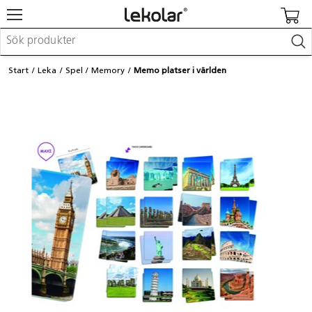
Möbler & inredning
Start
Leka
Spel
Memory
Memo platser i världen
Lekplatsutrustning & utemiljö
Skapa
Leka
Lära
Barnvagnar & småbarnsartiklar
Skolförbrukning & kontorsmaterial
Logga in / Registrera dig
Hitta din säljare
Kontakta Lekolar