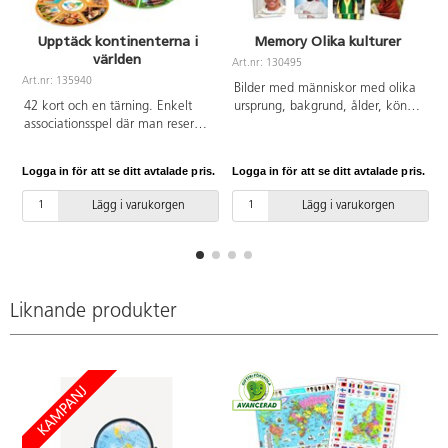
Upptäck kontinenterna i
Memory Olika kulturer
världen
Art.nr: 130495
A
Art.nr: 135940
Bilder med människor med olika
42 kort och en tärning. Enkelt
ursprung, bakgrund, ålder, kön,
associationsspel där man reser
hårfärg o.s.v. 34 kort. Mått 9x9
mellan kontinenterna och lär sig
cm. PVC-fri. Från 3 år.
känna igen var de ligger,
Logga in för att se ditt avtalade pris.
Logga in för att se ditt avtalade pris.
L
skillnader på landskap,
traditioner och kulturer. Varje
Lägg i varukorgen
Lägg i varukorgen
kontinent har en särskild färg så
att det lätt går att koppla ihop
rätt kort till kontinenterna. Att
förstå världen är det första steget
till att lära sig att respektera den.
Ingående råvara FSC-märkt.
Liknande produkter
PVC-fri. Från 3 år.