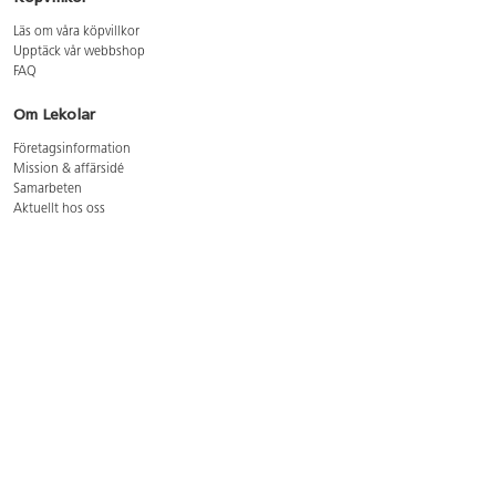
Läs om våra köpvillkor
Upptäck vår webbshop
FAQ
Om Lekolar
Företagsinformation
Mission & affärsidé
Samarbeten
Aktuellt hos oss
GDPR
Cookie Policy
Whistleblowing
Lediga jobb
Bruttoprislista lära, skapa, leka 2026-5
Bruttoprislista möbler 2026-3
Bruttoprislista lekplatsutrustning och utemiljö 2026-3
Kontakt
Öppettider kundtjänst: mån-tors 8-17, fre 8-16
Kundtjänst: 0479-19900
kundtjanst@lekolar.se