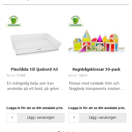
B20xH22xD19 cm, små koner
B14xH14xD13 cm. Av PP. PVC-
fri. Från 10 månader.
Plexilåda till ljusbord A3
Regnbågsklossar 30-pack
Art.nr: 57988
Art.nr: 16874
A
En mångsidig balja som kan
Klossar med rundade hörn och
användas på ett bord, på golvet
färgglada transparenta insatser.
eller på ett ljusbord och både
Genom att kombinera klossarna
inom- och utomhus. Fyll baljan
på olika sätt skapas förändringar
med vatten och experimentera
i färger och mönster. Klossarna
Logga in för att se ditt avtalade pris.
Logga in för att se ditt avtalade pris.
L
med färger eller sand. Tillverkad
kan även användas för
av klar polykarbonat som gör
färgblandning på ljusbord.
Lägg i varukorgen
Lägg i varukorgen
den mycket stark, vilket betyder
Innehåller klossar i olika former.
att den även fylld med vatten
FSC-märkt bokträ. PVC-fri. Från
kan lyftas utan att ge vika. A3-
3 år.