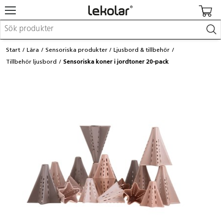
Möbler & inredning
Start
Lära
Sensoriska produkter
Ljusbord & tillbehör
Lekplatsutrustning & utemiljö
Tillbehör ljusbord
Sensoriska koner i jordtoner 20-pack
Skapa
Leka
Lära
Barnvagnar & småbarnsartiklar
Skolförbrukning & kontorsmaterial
Logga in / Registrera dig
Hitta din säljare
Kontakta Lekolar