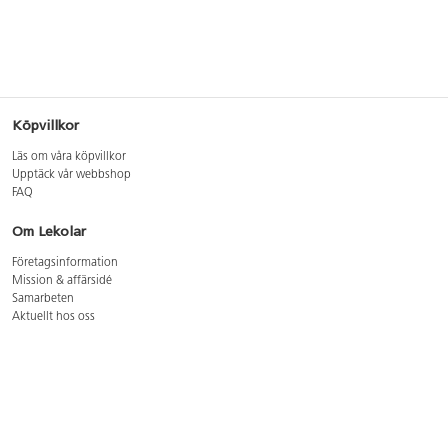
Köpvillkor
Läs om våra köpvillkor
Upptäck vår webbshop
FAQ
Om Lekolar
Företagsinformation
Mission & affärsidé
Samarbeten
Aktuellt hos oss
GDPR
Cookie Policy
Whistleblowing
Lediga jobb
Bruttoprislista lära, skapa, leka 2026-5
Bruttoprislista möbler 2026-3
Bruttoprislista lekplatsutrustning och utemiljö 2026-3