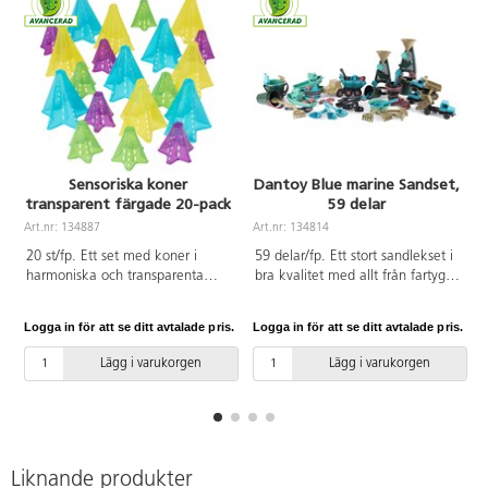
Sensoriska koner
Dantoy Blue marine Sandset,
transparent färgade 20-pack
59 delar
Art.nr: 134887
Art.nr: 134814
A
20 st/fp. Ett set med koner i
59 delar/fp. Ett stort sandlekset i
harmoniska och transparenta
bra kvalitet med allt från fartyg
färger som ger inspiration till lek.
och lastbilar till spadar, formar
Passar för öppen lek, gärna
och hinkar som ger stora
Logga in för att se ditt avtalade pris.
Logga in för att se ditt avtalade pris.
L
tillsammans med annat material.
möjligheter till utomhuslek med
Prova gärna framför projektorn
vatten och sand. Tillverkat av
Lägg i varukorgen
Lägg i varukorgen
tillsammans med konerna i
återvunnet restmaterial från
jordtoner, artnr 134886, för att se
maritima fiskeredskap som nät,
skillnaderna. Bygg på höjden,
trålar och rep. Tål diskmaskin. Av
stoppa i varandra, använd i sand
PP. PVC-fri. Från 2 år.
och vatten eller sätt en lampa
inuti! Mått: stora koner
Liknande produkter