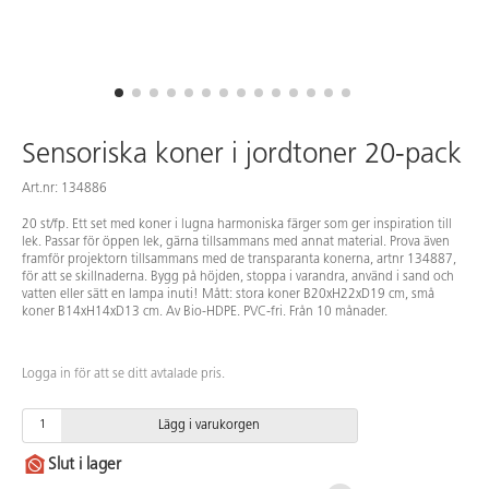
Sensoriska koner i jordtoner 20-pack
Art.nr: 134886
20 st/fp. Ett set med koner i lugna harmoniska färger som ger inspiration till
lek. Passar för öppen lek, gärna tillsammans med annat material. Prova även
framför projektorn tillsammans med de transparanta konerna, artnr 134887,
för att se skillnaderna. Bygg på höjden, stoppa i varandra, använd i sand och
vatten eller sätt en lampa inuti! Mått: stora koner B20xH22xD19 cm, små
koner B14xH14xD13 cm. Av Bio-HDPE. PVC-fri. Från 10 månader.
Logga in för att se ditt avtalade pris.
Lägg i varukorgen
Slut i lager