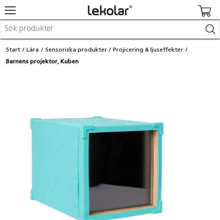
Möbler & inredning
Start
Lära
Sensoriska produkter
Projicering & ljuseffekter
Lekplatsutrustning & utemiljö
Barnens projektor, Kuben
Skapa
Leka
Lära
Barnvagnar & småbarnsartiklar
Skolförbrukning & kontorsmaterial
Logga in / Registrera dig
Hitta din säljare
Kontakta Lekolar