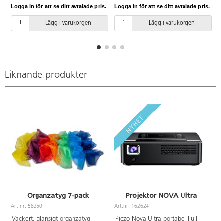
Passar utmärkt på ljusbordet eller
mönster, bygga samt leka med.
Logga in för att se ditt avtalade pris.
Logga in för att se ditt avtalade pris.
L
framför projektorn med annat
Används med fördel tillsammans
material. Mått: B13xH13xD5 cm.
med andra transparenta
Lägg i varukorgen
Lägg i varukorgen
Av ABS. PVC-fri. Från 10
produkter på ljusbordet. Fina
månader.
färger och mönster kan också fås
tillsammans med Barnens
projektor, artnr 124514. Mått:
H9,5xB18xD5 cm. Av ABS. PVC-
fri. Från 10 månader.
Liknande produkter
Organzatyg 7-pack
Projektor NOVA Ultra
Art.nr: 58260
Art.nr: 162624
A
Vackert, glansigt organzatyg i
Piczo Nova Ultra portabel Full