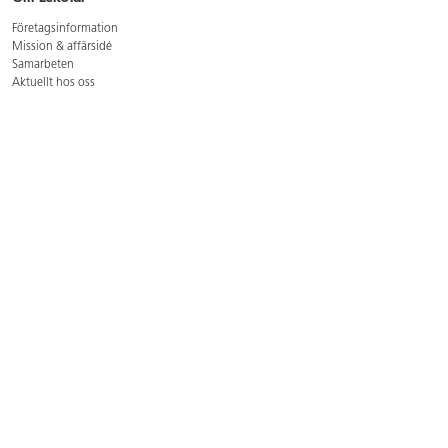
Företagsinformation
Mission & affärsidé
Samarbeten
Aktuellt hos oss
GDPR
Cookie Policy
Whistleblowing
Lediga jobb
Bruttoprislista lära, skapa, leka 2026-5
Bruttoprislista möbler 2026-3
Bruttoprislista lekplatsutrustning och utemiljö 2026-3
Kontakt
Öppettider kundtjänst: mån-tors 8-17, fre 8-16
Kundtjänst: 0479-19900
kundtjanst@lekolar.se
Besöksadress: Hallarydsvägen 8, 283 36 Osby
Postadress: Box 170, S-283 23 Osby
Växel: 0479-19800
Avtalskund?