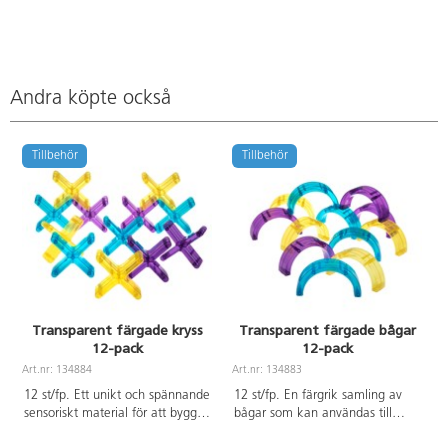
Andra köpte också
Tillbehör
Tillbehör
Transparent färgade kryss
Transparent färgade bågar
12-pack
12-pack
Art.nr: 134884
Art.nr: 134883
A
12 st/fp. Ett unikt och spännande
12 st/fp. En färgrik samling av
sensoriskt material för att bygga
bågar som kan användas till
och experimentera med färger.
sortering, balansering, göra