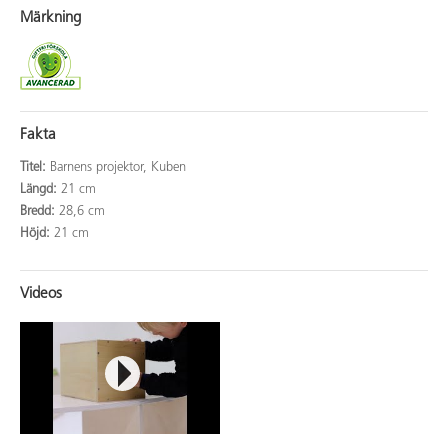
Märkning
Fakta
Titel:
Barnens projektor, Kuben
Längd:
21 cm
Bredd:
28,6 cm
Höjd:
21 cm
Videos