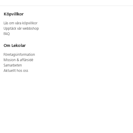
Köpvillkor
Läs om våra köpvillkor
Upptäck vår webbshop
FAQ
Om Lekolar
Företagsinformation
Mission & affärsidé
Samarbeten
Aktuellt hos oss
GDPR
Cookie Policy
Whistleblowing
Lediga jobb
Bruttoprislista lära, skapa, leka 2026-5
Bruttoprislista möbler 2026-3
Bruttoprislista lekplatsutrustning och utemiljö 2026-3
Kontakt
Öppettider kundtjänst: mån-tors 8-17, fre 8-16