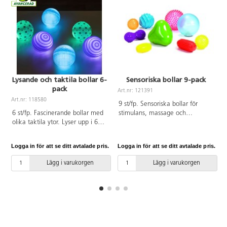
Lysande och taktila bollar 6-
Sensoriska bollar 9-pack
pack
Art.nr: 121391
Art.nr: 118580
A
9 st/fp. Sensoriska bollar för
6 st/fp. Fascinerande bollar med
stimulans, massage och
olika taktila ytor. Lyser upp i 60
motoriklek. Mått 6,5–18 cm. Av
sekunder när de skakas. De är
PVC, utan förbjudna ftalater.
rogivande och tränar
Från 3 år.
Logga in för att se ditt avtalade pris.
Logga in för att se ditt avtalade pris.
L
finmotoriken och öga-
handkoordinationen. Rulla dem i
Lägg i varukorgen
Lägg i varukorgen
lera för att skapa spännande
mönster. För de minsta barnen
tränas orsak och verkan och
stimulusrespons. Mått: 84 mm.
Av ABS och TPE. PVC-fri. Från 10
månader.