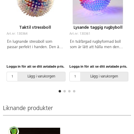
Taktil stressboll
Lysande taggig rugbyboll
Art.nr: 130364
Art.nr: 130361
A
En lugnande stressboll som
En tvåfärgad rugbyformad boll
passar perfekt i handen. Den är
som är lätt att hålla men den
fylld med små, mjuka och
taktila ytan med mjuka knoppar
färgglada gelébollar som rör sig
gör att den studsar åt olika håll
när du klämmer på den. Ytan är
varje gång. Rolig, taktilt
Logga in för att se ditt avtalade pris.
Logga in för att se ditt avtalade pris.
L
genomskinlig och innanför finns
stimulerande och blinkande. Den
mjuka piggar för en extra taktil
blir extra rolig i ett mörkt rum.
Lägg i varukorgen
Lägg i varukorgen
upplevelse.PVC-fri.
Aktiveras vid hantering. Mått:
12x8 cm. Av TPR. PVC-fri. Från 3
år.
Liknande produkter