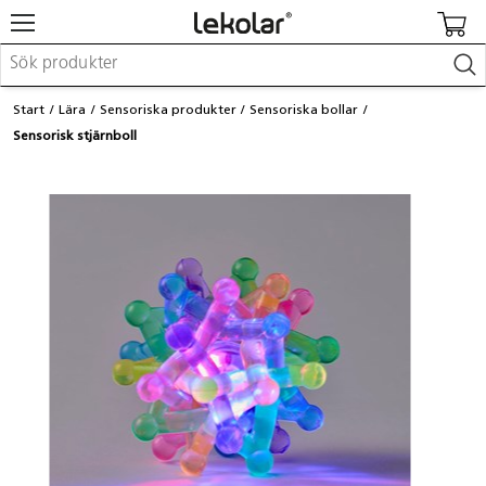
Möbler & inredning
Start
Lära
Sensoriska produkter
Sensoriska bollar
Lekplatsutrustning & utemiljö
Sensorisk stjärnboll
Skapa
Leka
Lära
Barnvagnar & småbarnsartiklar
Skolförbrukning & kontorsmaterial
Logga in / Registrera dig
Hitta din säljare
Kontakta Lekolar