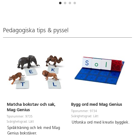
former, finmotorik, och rumslig
byggplattor i olika former, samt
medvetenhet. Innehåller tre olika
små tillbehör som kan läggas till
trianglar och två olika
längs kulans väg. 6 st kulor ingår.
kvadratiska former. Måttexempel
Byggbeskrivning medföljer. Av
på kvadrat: 7,5x7,5 cm eller
ABS. PVC-fri. Från 3 år.
15x15 cm. Av ABS. PVC-fri. Från
Pedagogiska tips & pyssel
3 år.
Matcha bokstav och sak,
Bygg ord med Mag Genius
Mag Genius
Tipsnummer: 9734
Svårighetsgrad: Lätt
Tipsnummer: 9735
Svårighetsgrad: Lätt
Utforska ord med kreativ bygglek.
Språkträning och lek med Mag
Genius bokstäver.