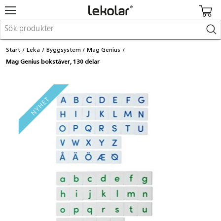
Möbler & inredning
Start
Leka
Byggsystem
Mag Genius
Lekplatsutrustning & utemiljö
Mag Genius bokstäver, 130 delar
Skapa
Leka
Lära
Barnvagnar & småbarnsartiklar
Skolförbrukning & kontorsmaterial
Logga in / Registrera dig
Hitta din säljare
Kontakta Lekolar