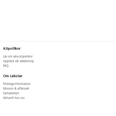
Köpvillkor
Läs om våra köpvillkor
Upptäck vår webbshop
FAQ
Om Lekolar
Företagsinformation
Mission & affärsidé
Samarbeten
Aktuellt hos oss
GDPR
Cookie Policy
Whistleblowing