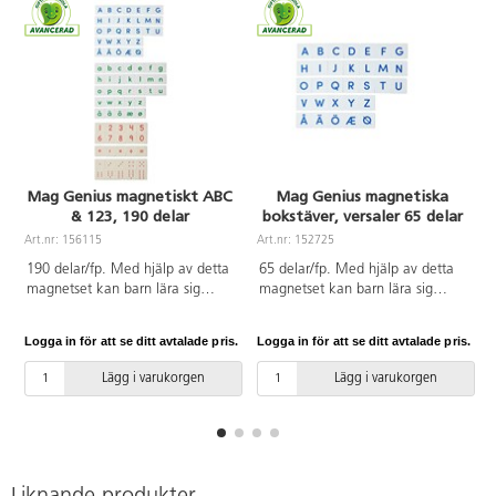
Mag Genius magnetiskt ABC
Mag Genius magnetiska
& 123, 190 delar
bokstäver, versaler 65 delar
Art.nr: 156115
Art.nr: 152725
A
190 delar/fp. Med hjälp av detta
65 delar/fp. Med hjälp av detta
magnetset kan barn lära sig
magnetset kan barn lära sig
alfabetet samt siffror och
alfabetet på ett roligt och lekfullt
matematik på ett roligt och
sätt. Setet innehåller alla versala
Logga in för att se ditt avtalade pris.
Logga in för att se ditt avtalade pris.
L
lekfullt sätt. Setet innehåller alla
bokstäver i alfabetet inklusive de
versala och gemena bokstäver i
5 nordiska specialbokstäverna.
Lägg i varukorgen
Lägg i varukorgen
alfabetet inklusive de 5 nordiska
De magnetiska toppbitarna har
specialbokstäverna och siffrorna
samma storlek som en Mag
0 till 9 samt plus, minus och
Genius originalplatta, vilket gör
likamedtecken. De magnetiska
det lätt för barnen att fästa på
toppbitarna har samma storlek
brickan. Passar utmärkt att
som en Mag Genius
kombinera med 117791 Mag