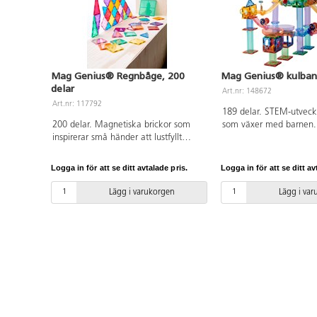
Mag Genius® Regnbåge, 200
Mag Genius® kulbana
delar
Art.nr: 148672
Art.nr: 117792
189 delar. STEM-utvec
200 delar. Magnetiska brickor som
som växer med barnen.
inspirerar små händer att lustfyllt
blir äldre utvecklas dera
skapa och konstruera i 3D. De
konstuktionsförmåga o
magnetiska bitarna passar ihop från
bygga allt mer avancer
Logga in för att se ditt avtalade pris.
Logga in för att se ditt av
alla håll. Barnen kan bygga både
Bygg en stor eller flera
smått och stort genom att lägga till
Innehåller transparent 
Lägg i varukorgen
Lägg i va
fler brickor. Utvecklar t.ex.
byggplattor i olika for
igenkänning av former, finmotorik,
tillbehör som kan läggas 
och rumslig medvetenhet. Innehåller
kulans väg. 6 st kulor in
tre olika trianglar och två olika
Byggbeskrivning medföl
kvadratiska former. Måttexempel på
PVC-fri. Från 3 år.
kvadrat: 7,5x7,5 cm eller 15x15 cm.
Av ABS. PVC-fri. Från 3 år.