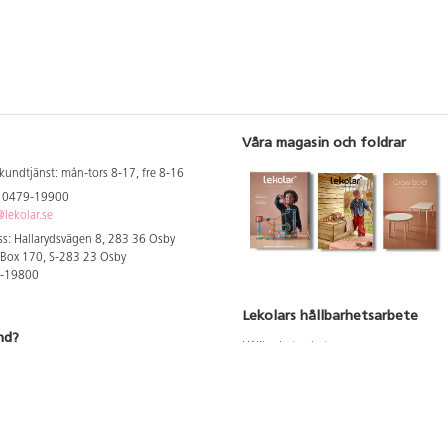
Våra magasin och foldrar
kundtjänst: mån-tors 8-17, fre 8-16
: 0479-19900
lekolar.se
s: Hallarydsvägen 8, 283 36 Osby
 Box 170, S-283 23 Osby
9-19800
Lekolars hållbarhetsarbete
nd?
Hållbarhetsarbete
Hållbarhetsredovisning 2023
 att se dina rabatterade priser
Produktsäkerhet & kvalitet
Giftfri Förskola
a säljare och utbildare