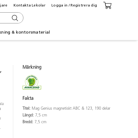
ljare
Kontakta Lekolar
Logga in / Registrera dig
kning & kontorsmaterial
Märkning
,
Fakta
ala
Titel:
Mag Genius magnetiskt ABC & 123, 190 delar
a
Längd:
7,5 cm
r
Bredd:
7,5 cm
-