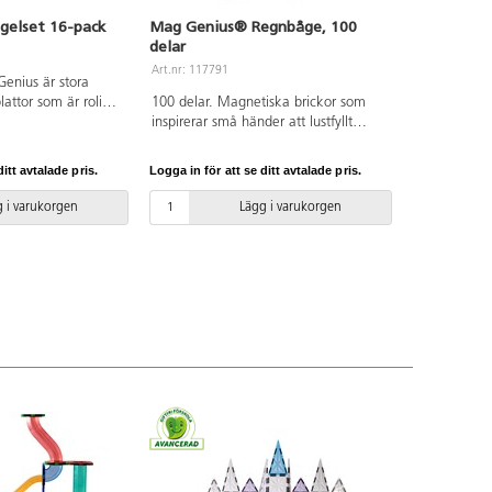
gelset 16-pack
Mag Genius® Regnbåge, 100
delar
Art.nr: 117791
Genius är stora
attor som är roliga
100 delar. Magnetiska brickor som
a den magnetiska
inspirerar små händer att lustfyllt
 längre in i den
skapa och konstruera i 3D. De
n. Här kan barnen
magnetiska bitarna passar ihop från
itt avtalade pris.
Logga in för att se ditt avtalade pris.
on och geometri i
alla håll. Barnen kan bygga både
nnehåller 16
smått och stort genom att enkelt
 i varukorgen
Lägg i varukorgen
glande yta av akryl
lägga till fler och fler brickor. Genom
Passar utmärkt att
leken utvecklar barnen olika
17791 Mag Genius
förmågor som t.ex. igenkänning av
 per kvadrat:
former, finmotoriska färdigheter,
ABS. PVC-fri. Från
mönster, matematik och rumslig
medvetenhet. Innehåller tre olika
trianglar och två olika kvadratiska
former. Måttexempel på kvadrat:
7,5x7,5 cm eller 15x15 cm. Av ABS.
PVC-fri. Från 3 år.