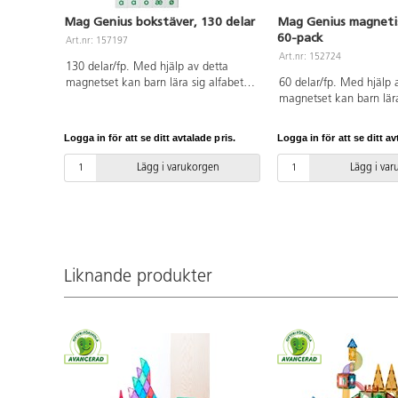
Mag Genius bokstäver, 130 delar
Mag Genius magnetis
60-pack
Art.nr: 157197
Art.nr: 152724
130 delar/fp. Med hjälp av detta
magnetset kan barn lära sig alfabetet
60 delar/fp. Med hjälp 
på ett roligt och lekfullt sätt. Setet
magnetset kan barn lära 
innehåller alla versala och gemena
och matematik på ett ro
bokstäver i alfabetet inklusive de 5
lekfullt sätt. Setet inneh
Logga in för att se ditt avtalade pris.
Logga in för att se ditt av
nordiska specialbokstäverna. De
0 till 9 samt plus, minu
magnetiska toppbitarna har samma
likamedtecken. De mag
Lägg i varukorgen
Lägg i va
storlek som en Mag Genius
toppbitarna har samma 
originalplatta, vilket gör det lätt för
en Mag Genius originalpl
barnen att fästa på brickan. Passar
gör det lätt för barnen a
utmärkt att kombinera med 117791
brickan. Passar utmärkt
Mag Genius Regnbågsset. Mått per
kombinera med 117791
del: L7,5xB7,5 cm. Av PET. PVC-fri.
Regnbågsset. Mått per 
Liknande produkter
Från 3 år.
cm. Av PET. PVC-fri. Frå