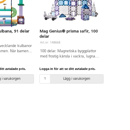
lbana, 91 delar
Mag Genius® prisma safir, 100
delar
Art.nr: 148668
tvecklande kulbanor
rnen. När barnen
100 delar. Magnetiska byggplattor
s deras
med frostig känsla i vackra, lugna
åga och de kan
nyanser. Innehåller: stora och små
ancerade banor.
transparent färgade byggplattor i
itt avtalade pris.
Logga in för att se ditt avtalade pris.
rent färgade
olika former vilka kan kombineras på
a former, samt små
flera sätt, prismamönster, fönster,
 i varukorgen
Lägg i varukorgen
äggas till längs
dörrar och byggplatta med hjul.
lor ingår.
Magnetiska byggklossar utvecklar
edföljer. Av ABS.
geometriskt tänkande, finmototrik
och rumsuppfattning. Byggbeskrivning
medföljer. Av ABS. PVC-fri. Från 3 år.