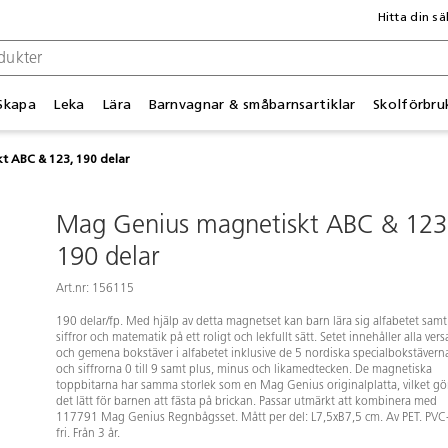
Hitta din sä
Skapa
Leka
Lära
Barnvagnar & småbarnsartiklar
Skolförbru
t ABC & 123, 190 delar
Mag Genius magnetiskt ABC & 123
190 delar
Art.nr: 156115
190 delar/fp. Med hjälp av detta magnetset kan barn lära sig alfabetet samt
siffror och matematik på ett roligt och lekfullt sätt. Setet innehåller alla vers
och gemena bokstäver i alfabetet inklusive de 5 nordiska specialbokstävern
och siffrorna 0 till 9 samt plus, minus och likamedtecken. De magnetiska
toppbitarna har samma storlek som en Mag Genius originalplatta, vilket gö
det lätt för barnen att fästa på brickan. Passar utmärkt att kombinera med
117791 Mag Genius Regnbågsset. Mått per del: L7,5xB7,5 cm. Av PET. PVC
fri. Från 3 år.