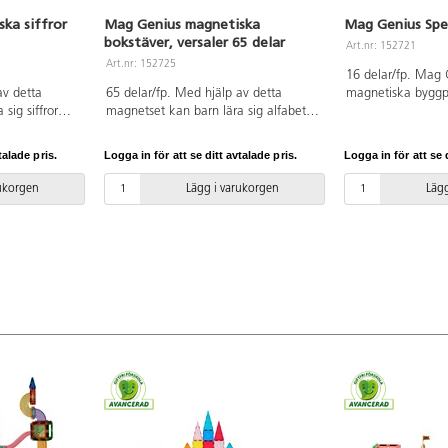
ka siffror
Mag Genius magnetiska
Mag Genius Spe
bokstäver, versaler 65 delar
Art.nr: 152721
Art.nr: 152725
16 delar/fp. Mag 
av detta
65 delar/fp. Med hjälp av detta
magnetiska byggpl
sig siffror
magnetset kan barn lära sig alfabetet
att bygga med. T
ligt och
på ett roligt och lekfullt sätt. Setet
byggleken ett steg
åller siffrorna
innehåller alla versala bokstäver i
sensoriska världe
talade pris.
Logga in för att se ditt avtalade pris.
Logga in för att se d
s och
alfabetet inklusive de 5 nordiska
upptäcka reflekti
netiska
specialbokstäverna. De magnetiska
samma produkt. I
rukorgen
Lägg i varukorgen
Lägg
storlek som
toppbitarna har samma storlek som
kvadrater med spe
atta, vilket
en Mag Genius originalplatta, vilket
på båda sidorna. 
tt fästa på
gör det lätt för barnen att fästa på
kombinera med 1
 att
brickan. Passar utmärkt att
Regnbågsset. Mått
 Mag Genius
kombinera med 117791 Mag Genius
L7,5xB7,5 cm. Av 
del: L7,5xB7,5
Regnbågsset. Mått per del: L7,5xB7,5
3 år.
n 3 år.
cm. Av PET. PVC-fri. Från 3 år.