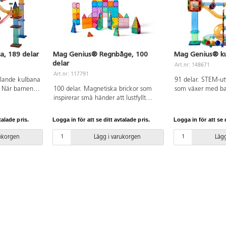
, 189 delar
Mag Genius® Regnbåge, 100
Mag Genius® ku
delar
Art.nr: 148671
Art.nr: 117791
klande kulbana
91 delar. STEM-u
 När barnen
100 delar. Magnetiska brickor som
som växer med ba
s
inspirerar små händer att lustfyllt
blir äldre utveckla
ch de kan
skapa och konstruera i 3D. De
konstuktionsförm
ade banor.
magnetiska bitarna passar ihop från
bygga allt mer av
talade pris.
Logga in för att se ditt avtalade pris.
Logga in för att se d
 mindre banor.
alla håll. Barnen kan bygga både
Innehåller transpa
färgade
smått och stort genom att enkelt
byggplattor i olik
rukorgen
Lägg i varukorgen
Lägg
mer, samt små
lägga till fler och fler brickor. Genom
tillbehör som kan l
till längs
leken utvecklar barnen olika
kulans väg. 4 st ku
går.
förmågor som t.ex. igenkänning av
Byggbeskrivning m
jer. Av ABS.
former, finmotoriska färdigheter,
PVC-fri. Från 3 år.
mönster, matematik och rumslig
medvetenhet. Innehåller tre olika
trianglar och två olika kvadratiska
former. Måttexempel på kvadrat:
7,5x7,5 cm eller 15x15 cm. Av ABS.
PVC-fri. Från 3 år.