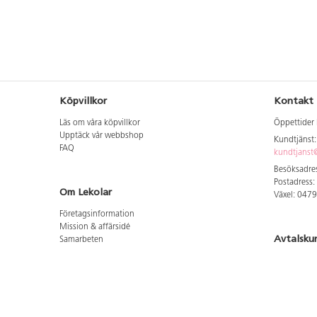
Köpvillkor
Kontakt
Läs om våra köpvillkor
Öppettider 
Upptäck vår webbshop
Kundtjänst
FAQ
kundtjanst@
Besöksadres
Postadress:
Om Lekolar
Växel: 047
Företagsinformation
Mission & affärsidé
Avtalsku
Samarbeten
Aktuellt hos oss
Logga in för
GDPR
Cookie Policy
Whistleblowing
Hitta vår
Lediga jobb
Bruttoprislista lära, skapa, leka 2026-5