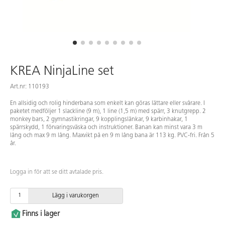
KREA NinjaLine set
Art.nr: 110193
En allsidig och rolig hinderbana som enkelt kan göras lättare eller svårare. I
paketet medföljer 1 slackline (9 m), 1 line (1,5 m) med spärr, 3 knutgrepp. 2
monkey bars, 2 gymnastikringar, 9 kopplingslänkar, 9 karbinhakar, 1
spärrskydd, 1 förvaringsväska och instruktioner. Banan kan minst vara 3 m
lång och max 9 m lång. Maxvikt på en 9 m lång bana är 113 kg. PVC-fri. Från 5
år.
Logga in för att se ditt avtalade pris.
Lägg i varukorgen
Finns i lager