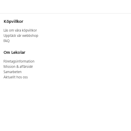
Köpvillkor
Läs om våra köpvillkor
Upptäck vår webbshop
FAQ
Om Lekolar
Företagsinformation
Mission & affärsidé
Samarbeten
Aktuellt hos oss
GDPR
Cookie Policy
Whistleblowing
Lediga jobb
Bruttoprislista lära, skapa, leka 2026-5
Bruttoprislista möbler 2026-3
Bruttoprislista lekplatsutrustning och utemiljö 2026-3
Kontakt