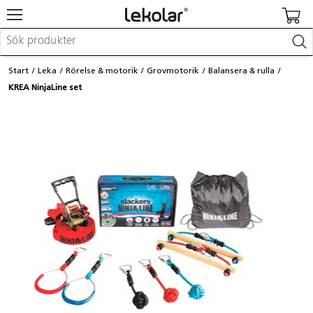
Möbler & inredning
Start
Leka
Rörelse & motorik
Grovmotorik
Balansera & rulla
Lekplatsutrustning & utemiljö
KREA NinjaLine set
Skapa
Leka
Lära
Barnvagnar & småbarnsartiklar
Skolförbrukning & kontorsmaterial
Logga in / Registrera dig
Hitta din säljare
Kontakta Lekolar