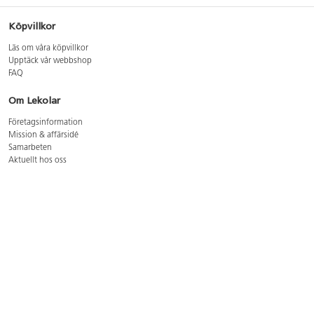
Köpvillkor
Läs om våra köpvillkor
Upptäck vår webbshop
FAQ
Om Lekolar
Företagsinformation
Mission & affärsidé
Samarbeten
Aktuellt hos oss
GDPR
Cookie Policy
Whistleblowing
Lediga jobb
Bruttoprislista lära, skapa, leka 2026-5
Bruttoprislista möbler 2026-3
Bruttoprislista lekplatsutrustning och utemiljö 2026-3
Kontakt
Öppettider kundtjänst: mån-tors 8-17, fre 8-16