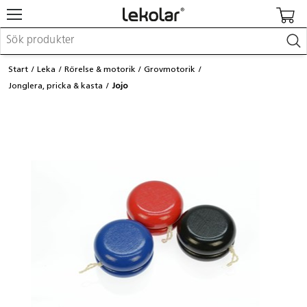
Möbler & inredning
Start
Leka
Rörelse & motorik
Grovmotorik
Lekplatsutrustning & utemiljö
Jonglera, pricka & kasta
Jojo
Skapa
Leka
Lära
Barnvagnar & småbarnsartiklar
Skolförbrukning & kontorsmaterial
Logga in / Registrera dig
Hitta din säljare
Kontakta Lekolar