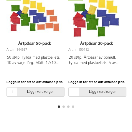
Ärtpåsar 50-pack
Ärtpåsar 20-pack
Art.nr: 144937
Art.nr: 150112
A
50 st/fp. Fyllda med plastpellets.
20 st/fp. Ärtpåsar av bomull.
10 av varje färg. Mått: 12x10
Fyllda med plastpellets. 5 av
cm. PVC-fri. Från 3 år.
varje färg. Mått: 12x10 cm. PVC-
fri. Från 3 år.
Logga in för att se ditt avtalade pris.
Logga in för att se ditt avtalade pris.
L
Lägg i varukorgen
Lägg i varukorgen