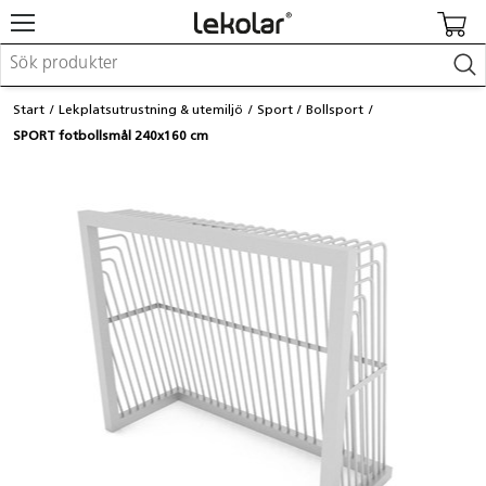
Möbler & inredning
Start
Lekplatsutrustning & utemiljö
Sport
Bollsport
Lekplatsutrustning & utemiljö
SPORT fotbollsmål 240x160 cm
Skapa
Leka
Lära
Barnvagnar & småbarnsartiklar
Skolförbrukning & kontorsmaterial
Logga in / Registrera dig
Hitta din säljare
Kontakta Lekolar