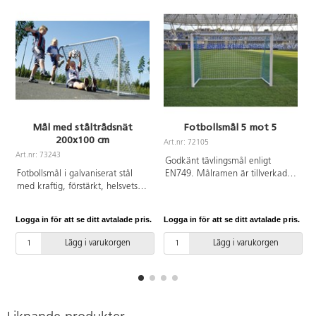
Mål med ståltrådsnät
Fotbollsmål 5 mot 5
200x100 cm
Art.nr: 72105
Art.nr: 73243
A
Godkänt tävlingsmål enligt
Fotbollsmål i galvaniserat stål
EN749. Målramen är tillverkad
med kraftig, förstärkt, helsvetsad
av en speciell oval
stålram. En mycket tålig
aluminiumprofil 120 mm x 100
konstruktion. Vikt: 30 kg. Mått:
mm försedd med plastnätkrokar
Logga in för att se ditt avtalade pris.
Logga in för att se ditt avtalade pris.
L
200x100x60 cm. Levereras
för nätinfästning. Tvärbalken har
monterat.
svetsade hörnfogar som
Lägg i varukorgen
Lägg i varukorgen
garanterar överlägsen styrka,
enkel montering och säker
användning. Stolparna är
förbundna med tvärbalken med
hjälp av en aluminiuminsats och
skruvar. Nätstöd är gjorda av ett