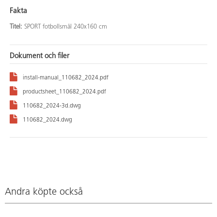
Fakta
Titel:
SPORT fotbollsmål 240x160 cm
Dokument och filer
install-manual_110682_2024.pdf
productsheet_110682_2024.pdf
110682_2024-3d.dwg
110682_2024.dwg
Andra köpte också