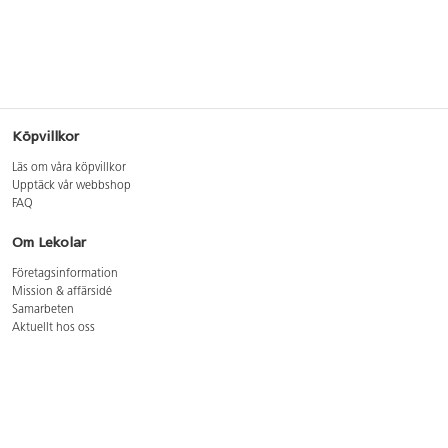
Köpvillkor
Läs om våra köpvillkor
Upptäck vår webbshop
FAQ
Om Lekolar
Företagsinformation
Mission & affärsidé
Samarbeten
Aktuellt hos oss
GDPR
Cookie Policy
Whistleblowing
Lediga jobb
Bruttoprislista lära, skapa, leka 2026-5
Bruttoprislista möbler 2026-3