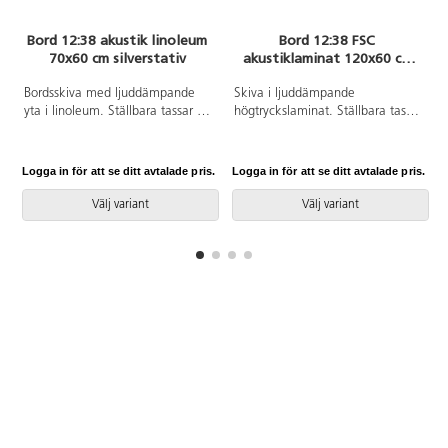
utan lagring eller inloggning. I
appen används
Bord 12:38 akustik linoleum
Bord 12:38 FSC
blockprogrammering och allt
70x60 cm silverstativ
akustiklaminat 120x60 cm
sparas lokalt. Eleverna kan
silverstativ
utforska programmering och AI
Bordsskiva med ljuddämpande
Skiva i ljuddämpande
på ett säkert och tryggt vis. Detta
yta i linoleum. Ställbara tassar för
högtryckslaminat. Ställbara tassar
paket är för 32 elever. 8 styck av
anpassning till ojämna ytor. Stativ
för anpassning till ojämna ytor.
artikel 165520. Material: ABS.
lackerat i silver RAL 9006.
Stativet lackerat i silver RAL9006.
PVC-fri. Från 8 år.
Logga in för att se ditt avtalade pris.
Logga in för att se ditt avtalade pris.
L
Välj variant
Välj variant