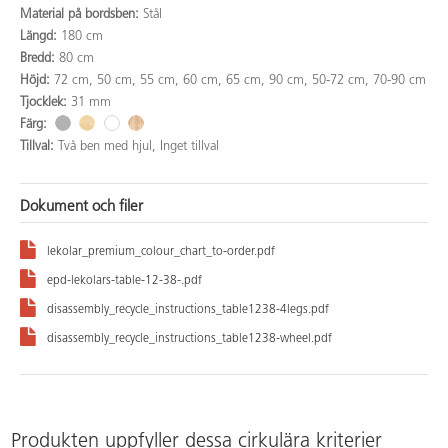
Material på bordsben:
Stål
Längd:
180 cm
Bredd:
80 cm
Höjd:
72 cm, 50 cm, 55 cm, 60 cm, 65 cm, 90 cm, 50-72 cm, 70-90 cm
Tjocklek:
31 mm
Färg:
Tillval:
Två ben med hjul, Inget tillval
Dokument och filer
lekolar_premium_colour_chart_to-order.pdf
epd-lekolars-table-12-38-.pdf
disassembly_recycle_instructions_table1238-4legs.pdf
disassembly_recycle_instructions_table1238-wheel.pdf
Produkten uppfyller dessa cirkulära kriterier