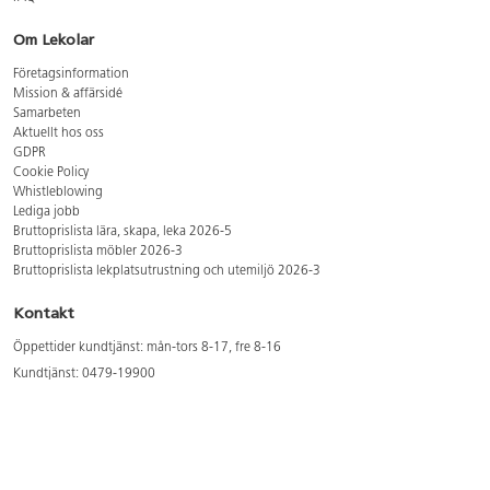
Om Lekolar
Företagsinformation
Mission & affärsidé
Samarbeten
Aktuellt hos oss
GDPR
Cookie Policy
Whistleblowing
Lediga jobb
Bruttoprislista lära, skapa, leka 2026-5
Bruttoprislista möbler 2026-3
Bruttoprislista lekplatsutrustning och utemiljö 2026-3
Kontakt
Öppettider kundtjänst: mån-tors 8-17, fre 8-16
Kundtjänst: 0479-19900
kundtjanst@lekolar.se
Besöksadress: Hallarydsvägen 8, 283 36 Osby
Postadress: Box 170, S-283 23 Osby
Växel: 0479-19800