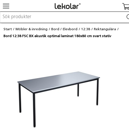
Möbler & inredning
Start
Möbler & inredning
Bord
Elevbord
12:38
Rektangulära
Lekplatsutrustning & utemiljö
Bord 12:38 FSC BX akustik optimal laminat 180x80 cm svart stativ
Skapa
Leka
Lära
Barnvagnar & småbarnsartiklar
Skolförbrukning & kontorsmaterial
Logga in / Registrera dig
Hitta din säljare
Kontakta Lekolar