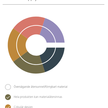
Övervägande återvunnet/förnybart material
Hela produkten kan materialåtervinnas
Cirkulär design