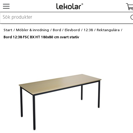
Möbler & inredning
Start
Möbler & inredning
Bord
Elevbord
12:38
Rektangulära
Lekplatsutrustning & utemiljö
Bord 12:38 FSC BX HT 180x80 cm svart stativ
Skapa
Leka
Lära
Barnvagnar & småbarnsartiklar
Skolförbrukning & kontorsmaterial
Logga in / Registrera dig
Hitta din säljare
Kontakta Lekolar