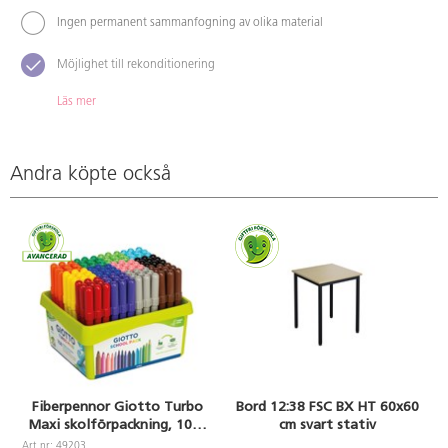
Ingen permanent sammanfogning av olika material
Möjlighet till rekonditionering
Läs mer
Andra köpte också
Fiberpennor Giotto Turbo
Bord 12:38 FSC BX HT 60x60
Maxi skolförpackning, 108-
cm svart stativ
pack
Art.nr: 49203