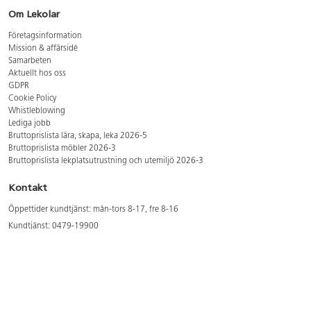
Om Lekolar
Företagsinformation
Mission & affärsidé
Samarbeten
Aktuellt hos oss
GDPR
Cookie Policy
Whistleblowing
Lediga jobb
Bruttoprislista lära, skapa, leka 2026-5
Bruttoprislista möbler 2026-3
Bruttoprislista lekplatsutrustning och utemiljö 2026-3
Kontakt
Öppettider kundtjänst: mån-tors 8-17, fre 8-16
Kundtjänst: 0479-19900
kundtjanst@lekolar.se
Besöksadress: Hallarydsvägen 8, 283 36 Osby
Postadress: Box 170, S-283 23 Osby
Växel: 0479-19800
Avtalskund?