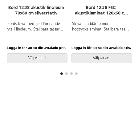
Bord 12:38 akustik linoleum
Bord 12:38 FSC
70x60 cm silverstativ
akustiklaminat 120x60 cm
silverstativ
Bordsskiva med ljuddämpande
Skiva i ljuddämpande
yta i linoleum. Ställbara tassar för
högtryckslaminat. Ställbara tassar
anpassning till ojämna ytor. Stativ
för anpassning till ojämna ytor.
lackerat i silver RAL 9006.
Stativet lackerat i silver RAL9006.
Logga in för att se ditt avtalade pris.
Logga in för att se ditt avtalade pris.
L
Välj variant
Välj variant