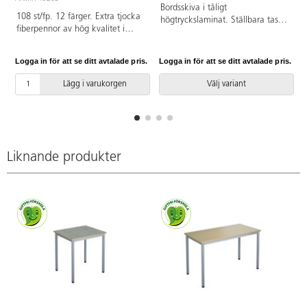
Bordsskiva i tåligt
108 st/fp. 12 färger. Extra tjocka
högtryckslaminat. Ställbara tassar
fiberpennor av hög kvalitet i
för anpassning till ojämna ytor.
intensiva färger med en extra
Stativet lackerat i svart RAL
tålig och åtsittande spets.
9005.
Logga in för att se ditt avtalade pris.
Logga in för att se ditt avtalade pris.
L
Spetsen går inte att trycka in i
pennan. Ventilerad huv med
Lägg i varukorgen
Välj variant
säkerhetsplugg som gör den
kvävningssäker. Linjebredd från
1,3 mm. Spetsbredd 5 mm.
Vattenbaserat bläck som går lätt
att tvätta av från de flesta
textilier i maskintvätt 40 °C.
Liknande produkter
Tvättas av från huden med tvål
och vatten. Tjocklek penna: 13
mm. Tjocklek spets: 5 mm.
Förpackning gjord av återvunnen
plast. PVC-fri. Från 3 år.