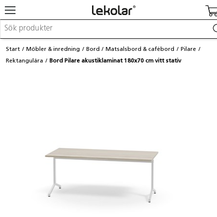
Möbler & inredning
Start
Möbler & inredning
Bord
Matsalsbord & cafébord
Pilare
Lekplatsutrustning & utemiljö
Rektangulära
Bord Pilare akustiklaminat 180x70 cm vitt stativ
Skapa
Leka
Lära
Barnvagnar & småbarnsartiklar
Skolförbrukning & kontorsmaterial
Logga in / Registrera dig
Hitta din säljare
Kontakta Lekolar