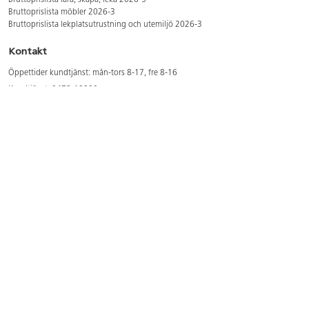
Bruttoprislista lära, skapa, leka 2026-5
Bruttoprislista möbler 2026-3
Bruttoprislista lekplatsutrustning och utemiljö 2026-3
Kontakt
Öppettider kundtjänst: mån-tors 8-17, fre 8-16
Kundtjänst: 0479-19900
kundtjanst@lekolar.se
Besöksadress: Hallarydsvägen 8, 283 36 Osby
Postadress: Box 170, S-283 23 Osby
Växel: 0479-19800
Avtalskund?
Logga in för att se dina rabatterade priser
Hitta våra säljare och utbildare
Här hittar du säljaren i din kommun
Här hittar du våra utbildningar/mässor
Här hittar du våra showrooms
Våra magasin och foldrar