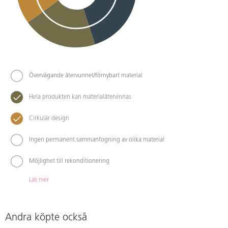
Övervägande återvunnet/förnybart material
Hela produkten kan materialåtervinnas
Cirkulär design
Ingen permanent sammanfogning av olika material
Möjlighet till rekonditionering
Läs mer
Andra köpte också