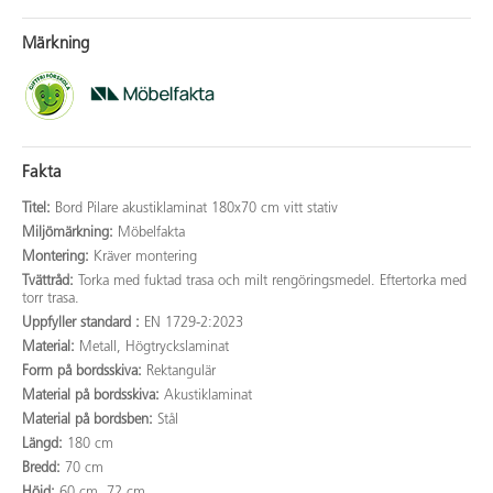
Märkning
Fakta
Titel:
Bord Pilare akustiklaminat 180x70 cm vitt stativ
Miljömärkning:
Möbelfakta
Montering:
Kräver montering
Tvättråd:
Torka med fuktad trasa och milt rengöringsmedel. Eftertorka med
torr trasa.
Uppfyller standard :
EN 1729-2:2023
Material:
Metall, Högtryckslaminat
Form på bordsskiva:
Rektangulär
Material på bordsskiva:
Akustiklaminat
Material på bordsben:
Stål
Längd:
180 cm
Bredd:
70 cm
Höjd:
60 cm, 72 cm