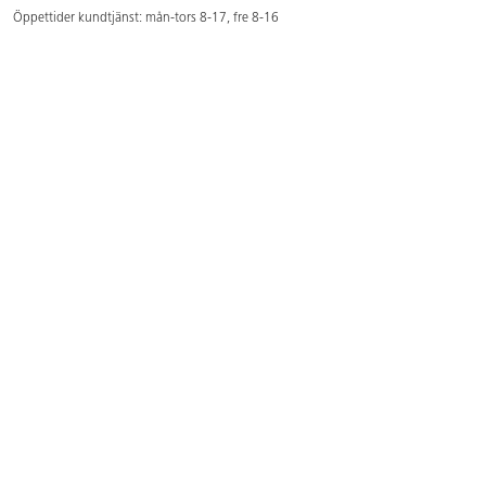
Öppettider kundtjänst: mån-tors 8-17, fre 8-16
Kundtjänst: 0479-19900
kundtjanst@lekolar.se
Besöksadress: Hallarydsvägen 8, 283 36 Osby
Postadress: Box 170, S-283 23 Osby
Växel: 0479-19800
Avtalskund?
Logga in för att se dina rabatterade priser
Hitta våra säljare och utbildare
Här hittar du säljaren i din kommun
Här hittar du våra utbildningar/mässor
Här hittar du våra showrooms
Våra magasin och foldrar