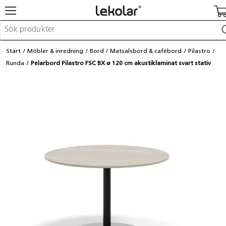
Möbler & inredning
Start
Möbler & inredning
Bord
Matsalsbord & cafébord
Pilastro
Lekplatsutrustning & utemiljö
Runda
Pelarbord Pilastro FSC BX ø 120 cm akustiklaminat svart stativ
Skapa
Leka
Lära
Barnvagnar & småbarnsartiklar
Skolförbrukning & kontorsmaterial
Logga in / Registrera dig
Hitta din säljare
Kontakta Lekolar