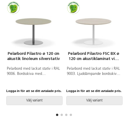
Pelarbord Pilastro ø 120 cm
Pelarbord Pilastro FSC BX ø
akustik linoleum silverstativ
120 cm akustiklaminat vitt
stativ
Pelarbord med lackat stativ i RAL
Pelarbord med lackat stativ i RAL
9006. Bordsskiva med
9003. Ljuddämpande bordsskiva
ljuddämpande yta i tåligt
belagd med tåligt
linoleum. Testat och godkänt
högtryckslaminat. Testat och
enligt EN 15372:2016 som
godkänt enligt EN 15372:2016
Logga in för att se ditt avtalade pris.
Logga in för att se ditt avtalade pris.
L
uppfyller krav för stabiltet,
som uppfyller krav för stabiltet,
hållbarhet och säkerhet.
hållbarhet och säkerhet.
Välj variant
Välj variant