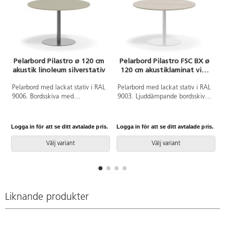
Pelarbord Pilastro ø 120 cm
Pelarbord Pilastro FSC BX ø
akustik linoleum silverstativ
120 cm akustiklaminat vitt
stativ
Pelarbord med lackat stativ i RAL
Pelarbord med lackat stativ i RAL
9006. Bordsskiva med
9003. Ljuddämpande bordsskiva
ljuddämpande yta i tåligt
belagd med tåligt
linoleum. Testat och godkänt
högtryckslaminat. Testat och
enligt EN 15372:2016 som
godkänt enligt EN 15372:2016
Logga in för att se ditt avtalade pris.
Logga in för att se ditt avtalade pris.
L
uppfyller krav för stabiltet,
som uppfyller krav för stabiltet,
hållbarhet och säkerhet.
hållbarhet och säkerhet.
Välj variant
Välj variant
Liknande produkter