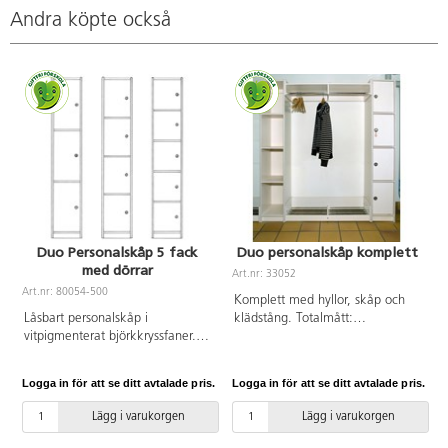
Andra köpte också
Duo Personalskåp 5 fack
Duo personalskåp komplett
med dörrar
Art.nr: 33052
A
Art.nr: 80054-500
Komplett med hyllor, skåp och
Låsbart personalskåp i
klädstång. Totalmått:
vitpigmenterat björkkryssfaner.
B162xD40xH183 cm.
Skåpen finns med tre, fyra eller
Vitpigmenterad björkkryssfaner.
fem dörrar. Storlek:
OBS! skruv köpes separat. Ej
Logga in för att se ditt avtalade pris.
Logga in för att se ditt avtalade pris.
L
B31xD40xH183 cm. Skåpen kan
förborrade hål.
kompletteras med hatt- och
Lägg i varukorgen
Lägg i varukorgen
skohylla i önskade längder. 3
dörrar. Invändig skåpsstorlek: