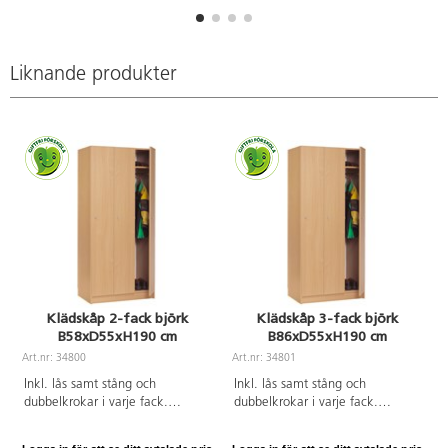
B27,5xD40xH32 cm.
Liknande produkter
Klädskåp 2-fack björk
Klädskåp 3-fack björk
B58xD55xH190 cm
B86xD55xH190 cm
A
Art.nr: 34800
Art.nr: 34801
Inkl. lås samt stång och
Inkl. lås samt stång och
dubbelkrokar i varje fack.
dubbelkrokar i varje fack.
Fackens innerbredd är 26 cm.
Fackens innerbredd 26 cm.
Björklaminat.
Laminat.