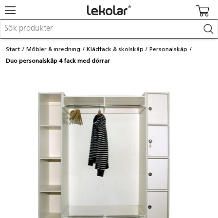
Möbler & inredning
Start
Möbler & inredning
Klädfack & skolskåp
Personalskåp
Lekplatsutrustning & utemiljö
Duo personalskåp 4 fack med dörrar
Skapa
Leka
Lära
Barnvagnar & småbarnsartiklar
Skolförbrukning & kontorsmaterial
Logga in / Registrera dig
Hitta din säljare
Kontakta Lekolar