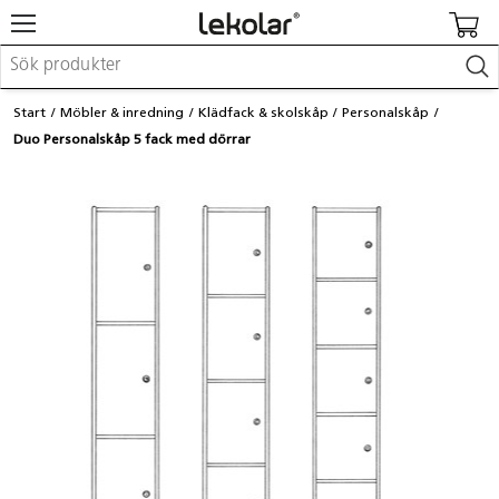
Möbler & inredning
Start
Möbler & inredning
Klädfack & skolskåp
Personalskåp
Lekplatsutrustning & utemiljö
Duo Personalskåp 5 fack med dörrar
Skapa
Leka
Lära
Barnvagnar & småbarnsartiklar
Skolförbrukning & kontorsmaterial
Logga in / Registrera dig
Hitta din säljare
Kontakta Lekolar