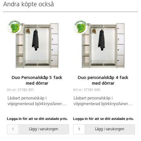
Andra köpte också
Duo Personalskåp 5 fack
Duo personalskåp 4 fack
med dörrar
med dörrar
A
Art.nr: 37182-501
Art.nr: 37181-500
Låsbart personalskåp i
Låsbart personalskåp i
vitpigmenterad björkkryssfaner.
vitpigmenterad björkkryssfaner.
Skåpen finns med tre, fyra eller
Skåpen finns med 3, 4 eller 5
fem dörrar. Mått: 31x40x183 cm.
dörrar och kan kompletteras med
Logga in för att se ditt avtalade pris.
Logga in för att se ditt avtalade pris.
L
Skåpen kan kompletteras med
hatt- och skohylla i önskade
hatt- och skohylla i önskade
längder. Mått: B31xD40xH183
Lägg i varukorgen
Lägg i varukorgen
längder. 5-dörrar. Invändig
cm. 4 fack med invändiga mått:
skåpsstorlek: 27,5x40x32 cm.
B27,5xD40xH41 cm.