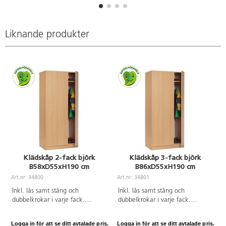
Liknande produkter
Klädskåp 2-fack björk
Klädskåp 3-fack björk
B58xD55xH190 cm
B86xD55xH190 cm
Art.nr: 34800
Art.nr: 34801
A
Inkl. lås samt stång och
Inkl. lås samt stång och
dubbelkrokar i varje fack.
dubbelkrokar i varje fack.
Fackens innerbredd är 26 cm.
Fackens innerbredd 26 cm.
Björklaminat.
Laminat.
Logga in för att se ditt avtalade pris.
Logga in för att se ditt avtalade pris.
L