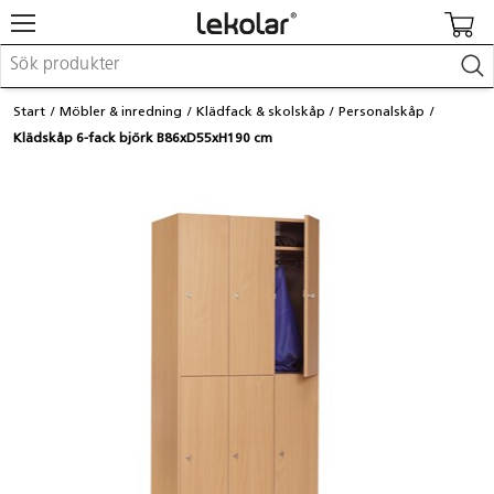
Möbler & inredning
Start
Möbler & inredning
Klädfack & skolskåp
Personalskåp
Lekplatsutrustning & utemiljö
Klädskåp 6-fack björk B86xD55xH190 cm
Skapa
Leka
Lära
Barnvagnar & småbarnsartiklar
Skolförbrukning & kontorsmaterial
Logga in / Registrera dig
Hitta din säljare
Kontakta Lekolar