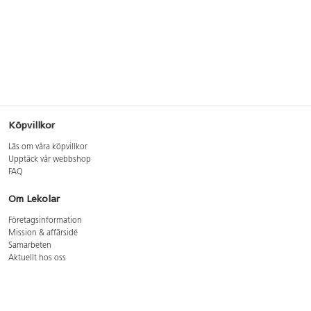
Köpvillkor
Läs om våra köpvillkor
Upptäck vår webbshop
FAQ
Om Lekolar
Företagsinformation
Mission & affärsidé
Samarbeten
Aktuellt hos oss
GDPR
Cookie Policy
Whistleblowing
Lediga jobb