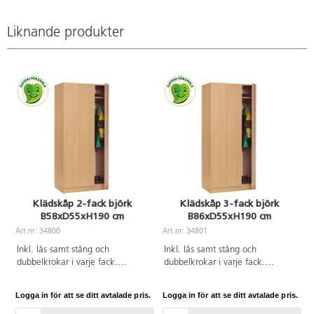
Liknande produkter
Klädskåp 2-fack björk
Klädskåp 3-fack björk
B58xD55xH190 cm
B86xD55xH190 cm
Art.nr: 34800
Art.nr: 34801
A
Inkl. lås samt stång och
Inkl. lås samt stång och
dubbelkrokar i varje fack.
dubbelkrokar i varje fack.
Fackens innerbredd är 26 cm.
Fackens innerbredd 26 cm.
Björklaminat.
Laminat.
Logga in för att se ditt avtalade pris.
Logga in för att se ditt avtalade pris.
L