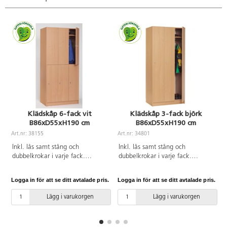
Klädskåp 6-fack vit
Klädskåp 3-fack björk
B86xD55xH190 cm
B86xD55xH190 cm
Art.nr: 38155
Art.nr: 34801
A
Inkl. lås samt stång och
Inkl. lås samt stång och
dubbelkrokar i varje fack.
dubbelkrokar i varje fack.
Fackens mått: B26xH87 cm.
Fackens innerbredd 26 cm.
Laminat.
Laminat.
Logga in för att se ditt avtalade pris.
Logga in för att se ditt avtalade pris.
L
Lägg i varukorgen
Lägg i varukorgen