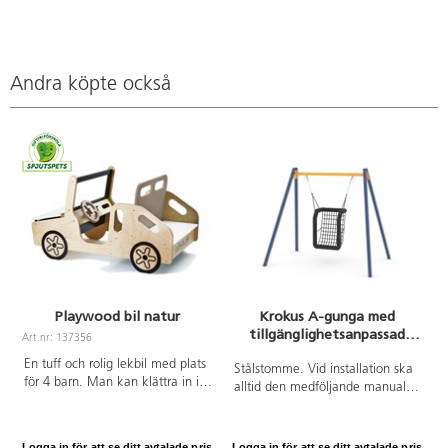
Andra köpte också
Playwood bil natur
Krokus A-gunga med
tillgänglighetsanpassad
Art.nr: 137356
A
gungsits för barn 3-12 år
En tuff och rolig lekbil med plats
Stålstomme. Vid installation ska
för 4 barn. Man kan klättra in i
alltid den medföljande manualen
bilen, köra, använda de rörliga
användas. Den senaste versionen
instrumenten och ha passagerare
finns att tillgå på begäran.
där bak. Rörliga detaljer som ratt
Leverantörens artikelnummer
Logga in för att se ditt avtalade pris.
Logga in för att se ditt avtalade pris.
L