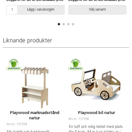
och växelspak. Öppningsbar
ST0517 R12 Inkluderar
lucka fram så att man i rolleken
markförankring K1.
Lägg i varukorgen
Välj variant
kan packa i och ur. Luckan
stängs långsamt med hjälp av
gasfjäder. Öppen botten
förenklar städning. Lätt att flytta.
Av kraftig, lackerad, FSC-
godkänd plywood. Levereras
Liknande produkter
omonterad,
monteringsanvisningar finns att
skriva ut under fliken dokument.
Playwood marknadsstånd
Playwood bil natur
natur
Art.nr: 137356
Art.nr: 137354
En tuff och rolig lekbil med plats