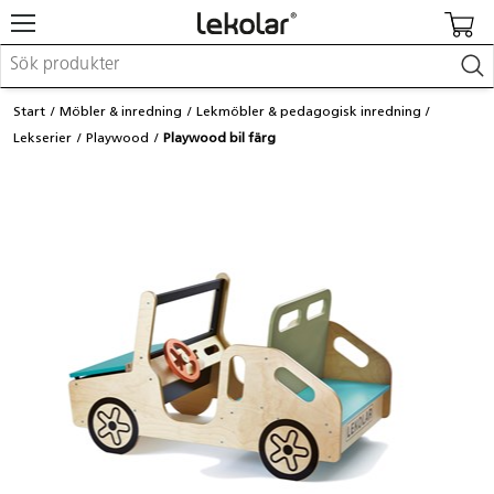
Möbler & inredning
Start
Möbler & inredning
Lekmöbler & pedagogisk inredning
Lekplatsutrustning & utemiljö
Lekserier
Playwood
Playwood bil färg
Skapa
Leka
Lära
Barnvagnar & småbarnsartiklar
Skolförbrukning & kontorsmaterial
Logga in / Registrera dig
Hitta din säljare
Kontakta Lekolar