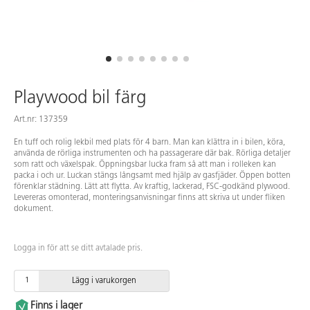
Playwood bil färg
Art.nr: 137359
En tuff och rolig lekbil med plats för 4 barn. Man kan klättra in i bilen, köra,
använda de rörliga instrumenten och ha passagerare där bak. Rörliga detaljer
som ratt och växelspak. Öppningsbar lucka fram så att man i rolleken kan
packa i och ur. Luckan stängs långsamt med hjälp av gasfjäder. Öppen botten
förenklar städning. Lätt att flytta. Av kraftig, lackerad, FSC-godkänd plywood.
Levereras omonterad, monteringsanvisningar finns att skriva ut under fliken
dokument.
Logga in för att se ditt avtalade pris.
Lägg i varukorgen
Finns i lager