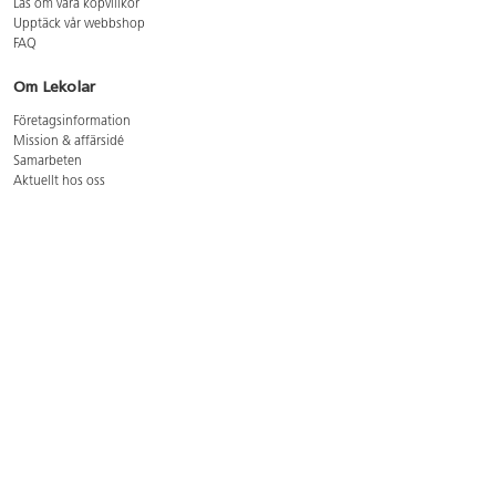
Läs om våra köpvillkor
Upptäck vår webbshop
FAQ
Om Lekolar
Företagsinformation
Mission & affärsidé
Samarbeten
Aktuellt hos oss
GDPR
Cookie Policy
Whistleblowing
Lediga jobb
Bruttoprislista lära, skapa, leka 2026-5
Bruttoprislista möbler 2026-3
Bruttoprislista lekplatsutrustning och utemiljö 2026-3
Kontakt
Öppettider kundtjänst: mån-tors 8-17, fre 8-16
Kundtjänst: 0479-19900
kundtjanst@lekolar.se
Besöksadress: Hallarydsvägen 8, 283 36 Osby
Postadress: Box 170, S-283 23 Osby