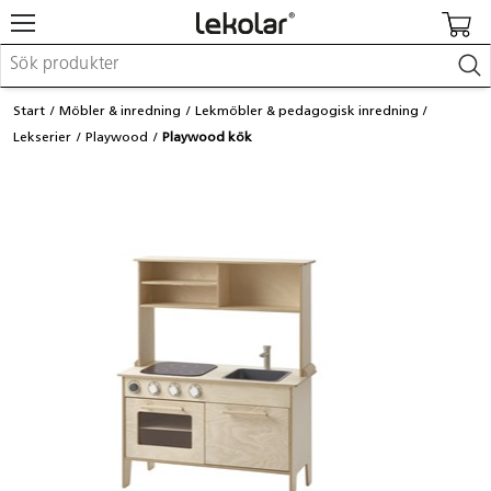
Möbler & inredning
Start
Möbler & inredning
Lekmöbler & pedagogisk inredning
Lekplatsutrustning & utemiljö
Lekserier
Playwood
Playwood kök
Skapa
Leka
Lära
Barnvagnar & småbarnsartiklar
Skolförbrukning & kontorsmaterial
Logga in / Registrera dig
Hitta din säljare
Kontakta Lekolar