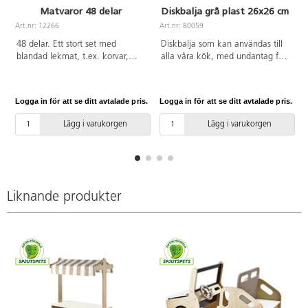
Matvaror 48 delar
Diskbalja grå plast 26x26 cm
Art.nr: 12266
Art.nr: 80059
A
48 delar. Ett stort set med
Diskbalja som kan användas till
blandad lekmat, t.ex. korvar,
alla våra kök, med undantag för
fiskar, potatis, frukter, grönsaker
kök Educo. Mått: L26xB26xH11
och ost. Av PE. PVC-fri. Från 2
cm. Grå plast. PVC-fri.
år.
Logga in för att se ditt avtalade pris.
Logga in för att se ditt avtalade pris.
L
Lägg i varukorgen
Lägg i varukorgen
Liknande produkter