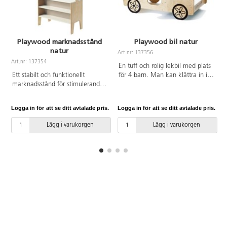
Playwood marknadsstånd
Playwood bil natur
natur
Art.nr: 137356
Art.nr: 137354
En tuff och rolig lekbil med plats
Ett stabilt och funktionellt
för 4 barn. Man kan klättra in i
marknadsstånd för stimulerande
bilen, köra, använda de rörliga
rollek. Barnen tränar på att turas
instrumenten och ha passagerare
om, att handla och att sälja,
där bak. Rörliga detaljer som ratt
Logga in för att se ditt avtalade pris.
Logga in för att se ditt avtalade pris.
L
vilket ger en bra grund för
och växelspak. Öppningsbar
matematiken. Framsida med
lucka fram så att man i rolleken
Lägg i varukorgen
Lägg i varukorgen
hyllor för skyltning. Av kraftig,
kan packa i och ur. Luckan
lackerad FSC-märkt plywood
stängs långsamt med hjälp av
med markis av Oeko-Tex-
gasfjäder. Öppen botten
godkänt tyg. Enkel montering av
förenklar städning. Lätt att flytta.
2 delar. Tillbehör ingår ej. Höjd
Av kraftig, lackerad, FSC-
mellan golv och bänk: 53 cm.
godkänd plywood. Levereras
omonterad,
monteringsanvisningar finns att
skriva ut under fliken dokument.