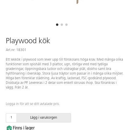
Playwood kök
Art.nr: 18301
Ett lekkök i plywood som lever upp till förskolans höga krav. Med många olika
funktioner som spishäll med 3 plattor, ugn, rörliga vred med tydliga
graderingar, öppningsbara luckor och utdragbar plåt, diskho samt bra
hyllförvaring i överskåp. Stora ljusa träytor som passar in i många olika miljöer.
Höga ben förenklar städning. Av kraftig, lackerad, FSC-godkänd plywood.
Diskbalja av PP. Levereras i 2 delar som enkelt skruvas ihop. Ska förankras i
vägg. Från 2 år.
Logga in för att se ditt avtalade pris.
Lägg i varukorgen
Finns i lager