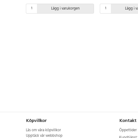
med hyllor för skyltning. Av kraftig,
med hyllor för skyltni
lackerad FSC-märkt plywood med
lackerad FSC-märkt 
Lägg i varukorgen
Lägg i 
markis av Oeko-Tex-godkänt tyg.
markis av Oeko-Tex-g
Enkel montering av 2 delar. Tillbehör
Enkel montering av 2 
ingår ej. Höjd mellan golv och bänk:
ingår ej. Höjd mellan
53 cm.
53 cm.
Köpvillkor
Kontakt
Läs om våra köpvillkor
Öppettider 
Upptäck vår webbshop
Kundtjänst