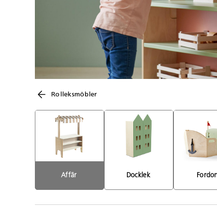
Rolleksmöbler
Affär 
Docklek 
Fordon