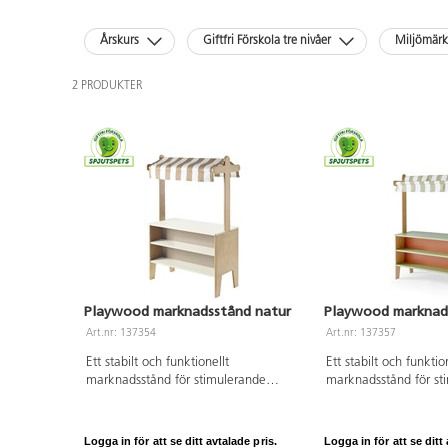
Årskurs
Giftfri Förskola tre nivåer
Miljömär
2 PRODUKTER
Playwood marknadsstånd natur
Playwood marknad
Art.nr: 137354
Art.nr: 137357
Ett stabilt och funktionellt
Ett stabilt och funktio
marknadsstånd för stimulerande
marknadsstånd för st
rollek. Barnen tränar på att turas om,
rollek. Barnen tränar 
att handla och att sälja, vilket ger en
att handla och att säl
bra grund för matematiken. Framsida
bra grund för matema
Logga in för att se ditt avtalade pris.
Logga in för att se ditt 