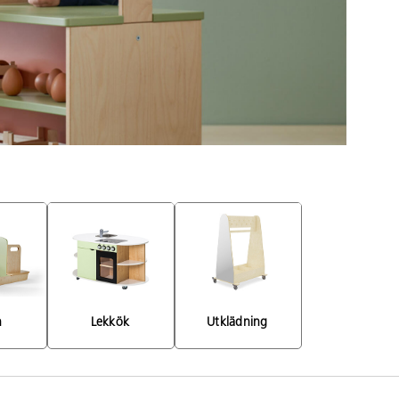
 
Lekkök 
Utklädning 