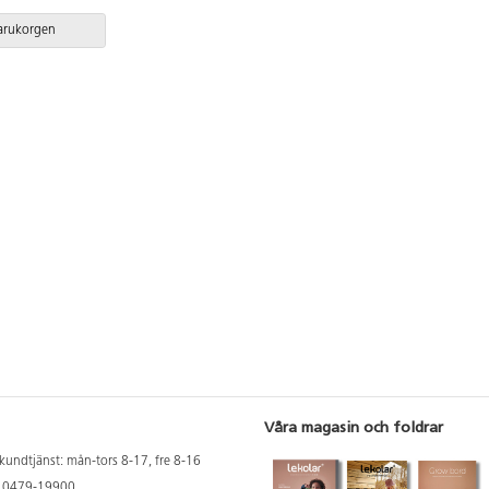
ng. Av kraftig,
plywood med
varukorgen
odkänt tyg.
delar. Tillbehör
 golv och bänk:
Våra magasin och foldrar
kundtjänst: mån-tors 8-17, fre 8-16
: 0479-19900