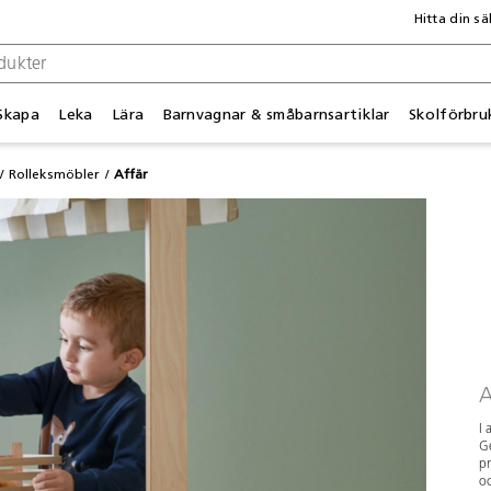
Hitta din sä
Skapa
Leka
Lära
Barnvagnar & småbarnsartiklar
Skolförbru
Rolleksmöbler
Affär
A
I 
Ge
pr
oc