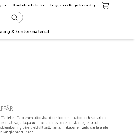
ljare
Kontakta Lekolar
Logga in / Registrera dig
kning & kontorsmaterial
FFÄR
affärsleken får barnen utforska siffror, kommunikation och samarbete.
nom att sälja, köpa och räkna tränas matematiska begrepp och
oblemlösning på ett lekfullt sätt. Fantasin skapar en värld där lärande
h lek går hand i hand.