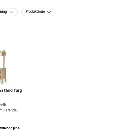
kning
Produktserie
sstånd färg
nellt
imulerande
på att turas om,
ja, vilket ger en
tiken. Framsida
avtalade pris.