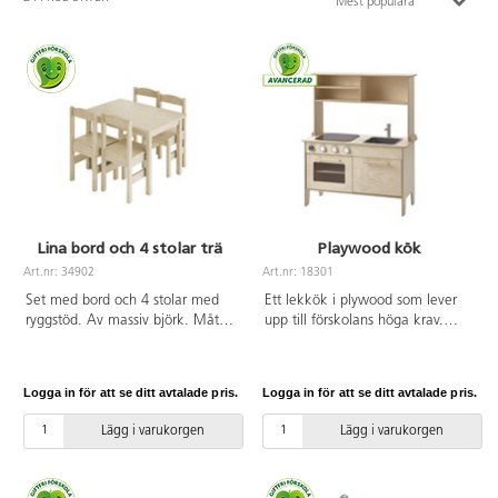
Mest populära
Lina bord och 4 stolar trä
Playwood kök
Art.nr: 34902
Art.nr: 18301
Set med bord och 4 stolar med
Ett lekkök i plywood som lever
ryggstöd. Av massiv björk. Mått
upp till förskolans höga krav.
på bord L80xB55xH53 cm, stolar
Med många olika funktioner som
sitthöjd 34 cm. FSC-märkt.
spishäll med 3 plattor, ugn,
rörliga vred med tydliga
Logga in för att se ditt avtalade pris.
Logga in för att se ditt avtalade pris.
graderingar, öppningsbara luckor
och utdragbar plåt, diskho samt
Lägg i varukorgen
Lägg i varukorgen
bra hyllförvaring i överskåp. Stora
ljusa träytor som passar in i
många olika miljöer. Höga ben