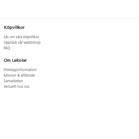
Köpvillkor
Läs om våra köpvillkor
Upptäck vår webbshop
FAQ
Om Lekolar
Företagsinformation
Mission & affärsidé
Samarbeten
Aktuellt hos oss
GDPR
Cookie Policy
Whistleblowing
Lediga jobb
Bruttoprislista lära, skapa, leka 2026-5
Bruttoprislista möbler 2026-3
Bruttoprislista lekplatsutrustning och utemiljö 2026-3
Kontakt