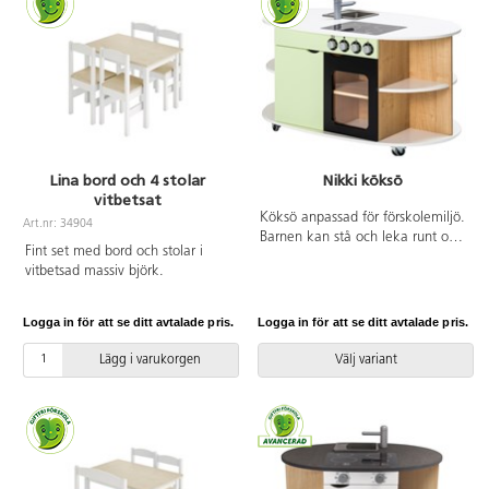
förenklar städning. Av kraftig,
lackerad, FSC-godkänd plywood.
Diskbalja av PP. Levereras i 2
delar som enkelt skruvas ihop.
Ska förankras i vägg. Från 2 år.
Lina bord och 4 stolar
Nikki köksö
vitbetsat
Köksö anpassad för förskolemiljö.
Art.nr: 34904
Barnen kan stå och leka runt om:
Fint set med bord och stolar i
ena sidan är spis och andra sidan
vitbetsad massiv björk.
är diskho. 4 hjul varav 2 är
låsbara. Material: 16 mm
spånskiva, 16 mm MDF för
Logga in för att se ditt avtalade pris.
Logga in för att se ditt avtalade pris.
stomme och platta, diskho i PP,
spisfönster i akrylplast och
Lägg i varukorgen
Välj variant
spishäll i PET. Mått:
B70xL115xH62 cm. Lämplig från
3 år. Vikt 47 kg. Levereras
monterad.