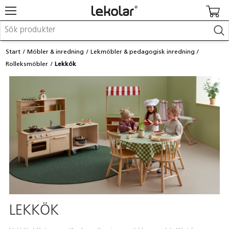
Möbler & inredning
Start
Möbler & inredning
Lekmöbler & pedagogisk inredning
Lekplatsutrustning & utemiljö
Rolleksmöbler
Lekkök
Skapa
Leka
Lära
Barnvagnar & småbarnsartiklar
Skolförbrukning & kontorsmaterial
Logga in / Registrera dig
Hitta din säljare
Kontakta Lekolar
LEKKÖK