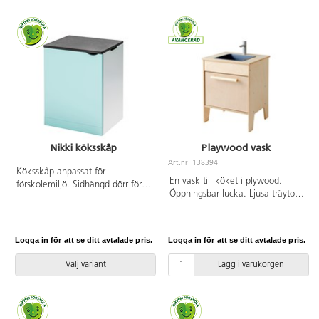
Nikki köksskåp
Playwood vask
Art.nr: 138394
Köksskåp anpassat för
En vask till köket i plywood.
förskolemiljö. Sidhängd dörr för
Öppningsbar lucka. Ljusa träytor
optimal säkerhet, med handhål
som passar in i många olika
för enkel öppning.
miljöer. Höga ben förenklar
Lufthål/handtag på sidorna.
städning. Av kraftig, lackerad,
Material: lucka, sockel, överdel i
Logga in för att se ditt avtalade pris.
Logga in för att se ditt avtalade pris.
FSC-godkänd plywood. Diskbalja
MDF och stomme i 16 mm
av PP. Levereras färdigmonterad.
spånskiva. Färger koordinerade
Välj variant
Lägg i varukorgen
Från 2 år.
till övrigt sortiment. Mått:
B45xD39xH59 cm. Lämplig från 3
år. Vikt 16 kg. Levereras
omonterad.