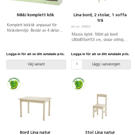
Nikki komplett kök
Lina bord, 2 stolar, 1 soffa
trä
Komplett lekkök anpassat för
Art.nr: 34903
förskolemiljö. Består av 4 delar:
Massiv björk. Mått på bord
spis 81700, diskho 81701,
L80xB55xH53 cm, stolar sitthöjd
köksskåp 81702 och diskmaskin
34 cm. Soffans längd 60 cm,
81703. För mått och material, se
sitthöjd 34 cm.
respektive del. Delarna levereras
Logga in för att se ditt avtalade pris.
Logga in för att se ditt avtalade pris.
omonterade.
Välj variant
Lägg i varukorgen
Bord Lina natur
Stol Lina natur