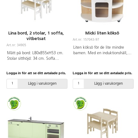
Lina bord, 2 stolar, 1 soffa,
Micki liten köksö
vitbetsat
Art.nr: 157043-97
Art.nr: 34905
Liten köksö för de lite mindre
Mått på bord: L80xB55xH53 cm.
barnen. Med en induktionshäll,
Stolar sitthöjd: 34 cm. Soffa
ugn, diskho, köksskåp och
längd: 60 cm och sitthöjd: 34 cm.
vridbara knappar. Köksön har 4
Vitbetsad massiv björk.
hjul varav 2 är låsbara.
Logga in för att se ditt avtalade pris.
Logga in för att se ditt avtalade pris.
Lägg i varukorgen
Lägg i varukorgen