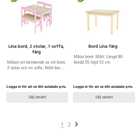
Lina bord, 2 stolar, 1 soffa,
Bord Lina färg
färg
Målat bord. Mått: Längd 80
Målast set bestående av ett bord,
bredd 55 höjd 53 cm.
2 stolar och en soffa. Mått bord:
L80xB55xH53 cm. Sitthöjd stol:
34 cm. Mått soffa: L60, sitthöjd
34 cm.
Logga in för att se ditt avtalade pris.
Logga in för att se ditt avtalade pris.
Välj variant
Välj variant
1
2