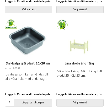
Logga in för att se ditt avtalade pris.
Logga in för att se ditt avtalade pris.
Material: lucka, panel, sockel,
överdel i MDF och stomme i
Välj variant
Välj variant
16 mm spånskiva. Färger
koordinerade till övrigt sortiment.
Mått: B45xD39xH59 cm. Lämplig
från 3 år. Vikt 17 kg. Levereras
omonterad.
Diskbalja grå plast 26x26 cm
Lina docksäng färg
Art.nr: 80059
Målad docksäng. Mått: Längd 58
Diskbalja som kan användas till
bredd 25 höjd 33 cm.
alla våra kök, med undantag för
kök Educo. Mått:
L26xB26xH11 cm. Grå plast.
PVC-fri.
Logga in för att se ditt avtalade pris.
Logga in för att se ditt avtalade pris.
Lägg i varukorgen
Välj variant