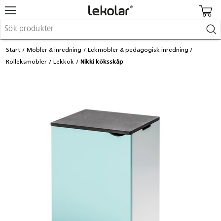
Möbler & inredning
Start
Möbler & inredning
Lekmöbler & pedagogisk inredning
Lekplatsutrustning & utemiljö
Rolleksmöbler
Lekkök
Nikki köksskåp
Skapa
Leka
Lära
Barnvagnar & småbarnsartiklar
Skolförbrukning & kontorsmaterial
Logga in / Registrera dig
Hitta din säljare
Kontakta Lekolar