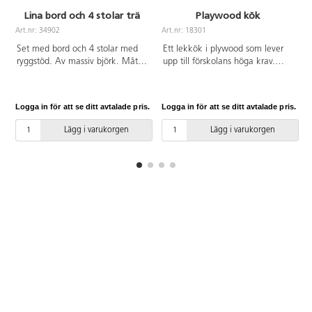
Lina bord och 4 stolar trä
Playwood kök
Art.nr: 34902
Art.nr: 18301
A
Set med bord och 4 stolar med
Ett lekkök i plywood som lever
ryggstöd. Av massiv björk. Mått
upp till förskolans höga krav.
på bord L80xB55xH53 cm, stolar
Med många olika funktioner som
sitthöjd 34 cm. FSC-märkt.
spishäll med 3 plattor, ugn,
rörliga vred med tydliga
Logga in för att se ditt avtalade pris.
Logga in för att se ditt avtalade pris.
L
graderingar, öppningsbara luckor
och utdragbar plåt, diskho samt
Lägg i varukorgen
Lägg i varukorgen
bra hyllförvaring i överskåp. Stora
ljusa träytor som passar in i
många olika miljöer. Höga ben
förenklar städning. Av kraftig,
lackerad, FSC-godkänd plywood.
Diskbalja av PP. Levereras i 2
delar som enkelt skruvas ihop.
Ska förankras i vägg. Från 2 år.