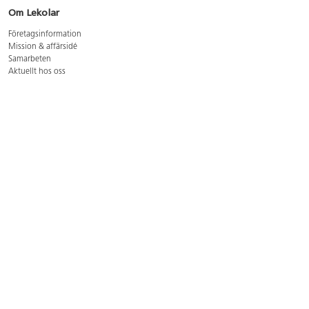
Om Lekolar
Företagsinformation
Mission & affärsidé
Samarbeten
Aktuellt hos oss
GDPR
Cookie Policy
Whistleblowing
Lediga jobb
Bruttoprislista lära, skapa, leka 2026-5
Bruttoprislista möbler 2026-3
Bruttoprislista lekplatsutrustning och utemiljö 2026-3
Kontakt
Öppettider kundtjänst: mån-tors 8-17, fre 8-16
Kundtjänst: 0479-19900
kundtjanst@lekolar.se
Besöksadress: Hallarydsvägen 8, 283 36 Osby
Postadress: Box 170, S-283 23 Osby
Växel: 0479-19800
Avtalskund?